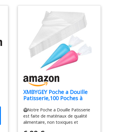
t
XMBYGEY Poche a Douille
Patisserie,100 Poches à
e
Douille Jetables, Poches à
es
🥝Notre Poche a Douille Patisserie
Douille Professionnelles,
est faite de matériaux de qualité
Poches à Douille Jetables
alimentaire, non toxiques et
pour Pâtisserie,Très
e
inodores, sûrs et sains stables,
Approprié pour Faire des
e