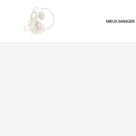
Aller
Search...
au
contenu
MIEUX MANGER