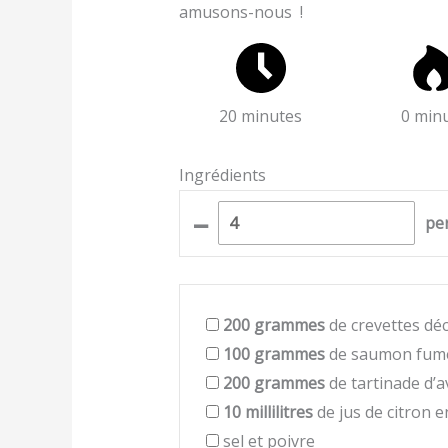
amusons-nous !
20 minutes
0 min
Ingrédients
–
pe
200
grammes
de crevettes dé
100
grammes
de saumon fum
200
grammes
de tartinade d’a
10
millilitres
de jus de citron e
sel et poivre