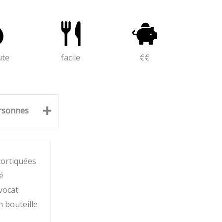
ute
facile
€€
+
rsonnes
cortiquées
é
vocat
n bouteille