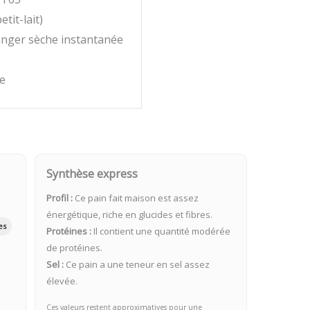
tit-lait)
anger sèche instantanée
e
Synthèse express
Profil :
Ce pain fait maison est assez
énergétique, riche en glucides et fibres.
es
Protéines :
Il contient une quantité modérée
de protéines.
Sel :
Ce pain a une teneur en sel assez
élevée.
Ces valeurs restent approximatives pour une