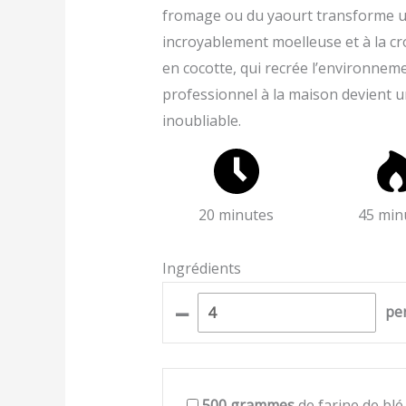
fromage ou du yaourt transforme un
incroyablement moelleuse et à la cro
en cocotte, qui recrée l’environnem
professionnel à la maison devient un
inoubliable.
20 minutes
45 min
Ingrédients
–
pe
500
grammes
de farine de blé