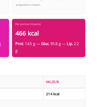
préparation maison.
Par portion (4 parts)
466 kcal
g
Prot.
14.5 g —
Gluc.
95.8 g —
Lip.
2.2
g
VALEUR
214 kcal