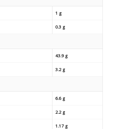
1 g
0.3 g
43.9 g
3.2 g
6.6 g
2.2 g
1.17 g