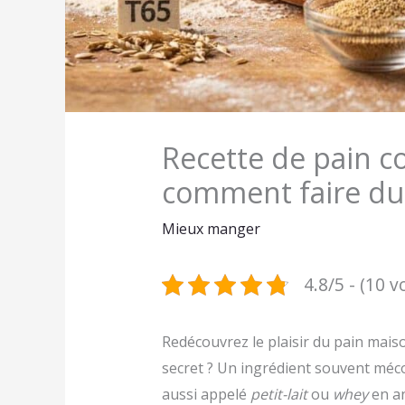
Recette de pain c
comment faire du
Mieux manger
4.8/5 - (10 v
Redécouvrez le plaisir du pain maiso
secret ? Un ingrédient souvent méco
aussi appelé
petit-lait
ou
whey
en an