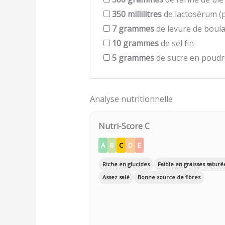
350
millilitres
de lactosérum (pe
7
grammes
de levure de boul
10
grammes
de sel fin
5
grammes
de sucre en poudr
Analyse nutritionnelle
Nutri-Score C
A
B
C
D
E
Riche en glucides
Faible en graisses saturé
Assez salé
Bonne source de fibres