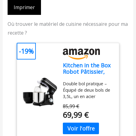
Imprimer
Où trouver le matériel de cuisine nécessaire pour ma
recette ?
-19%
Kitchen in the Box
Robot Pâtissier,
3.5L avec Deux
Double bol pratique –
Bols, Compact et
Équipé de deux bols de
Léger, 10 Vitesses
3,5L, un en acier
avec Fonction
inoxydable robuste et un
Pulse, Finition
85,99 €
en plastique alimentaire
Mate, Fouet,
69,99 €
de haute qualité, ce
Crochet Pétrisseur
robot pâtissier vous
et Batteur, Noir
permet d'alterner
facilement entre