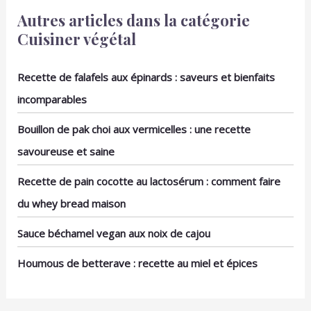
CONTENU DE LA
nouveau matériau sans
Autres articles dans la catégorie
LIVRAISON : 12x cuillères
pollution, la mousse EPE,
à apéritif // Dimensions
Cuisiner végétal
qui présente de bonnes
par cuillère : environ 12,5
performances anti-
x 4 cm (longueur x
chocs, pouvant être
Recette de falafels aux épinards : saveurs et bienfaits
largeur) // Matériau :
recyclé et ne polluant
porcelaine // Couleur :
incomparables
pas l'environnement. Il
blanc // Autre : passe au
maximise la protection
lave-vaisselle
du produit lorsqu'il vous
Bouillon de pak choi aux vermicelles : une recette
parvient en parfait état.
savoureuse et saine
Parfait comme cadeau.
Recette de pain cocotte au lactosérum : comment faire
du whey bread maison
Sauce béchamel vegan aux noix de cajou
Houmous de betterave : recette au miel et épices