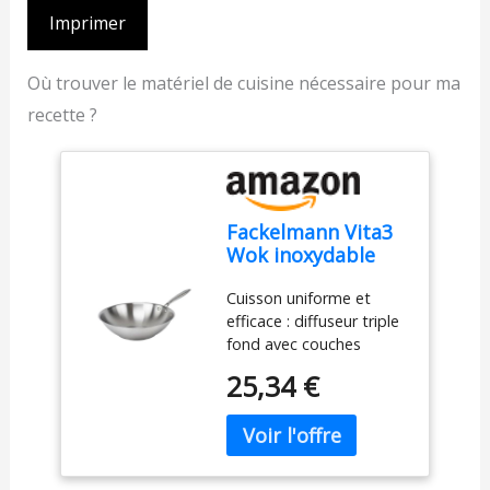
Imprimer
Où trouver le matériel de cuisine nécessaire pour ma
recette ?
Fackelmann Vita3
Wok inoxydable
triple fond
Cuisson uniforme et
diffuseur, sans
efficace : diffuseur triple
adhésif, sans PFA,
fond avec couches
convient pour
d'acier inoxydable et
induction, gaz,
25,34 €
d'aluminium qui répartit
vitro et four,
la chaleur uniformément,
étanchéité
idéal pour sceller les
parfaite, lave-
viandes et obtenir des
vaisselle 28 cm
dorures intenses.