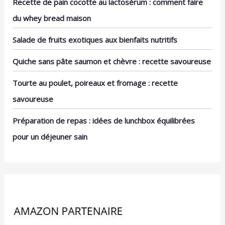
Recette de pain cocotte au lactosérum : comment faire
belle vaisselle.
aliments, parfaits pour
plus de clients et
tous les repas. ​🦢
d'invités apprécient les
du whey bread maison
Couverts lisses et sans
solutions écologiques.
échardes. Pas de goût
Avec des assiettes en
Salade de fruits exotiques aux bienfaits nutritifs
de bois.
feuille de palmier, vous
faites preuve de
Quiche sans pâte saumon et chèvre : recette savoureuse
responsabilité tout en
bénéficiant d'une qualité
Tourte au poulet, poireaux et fromage : recette
et d'une esthétique
savoureuse
exceptionnelles.
Préparation de repas : idées de lunchbox équilibrées
pour un déjeuner sain