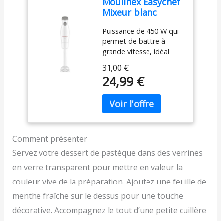
Moulinex Easychef
peut améliorer sa
Mixeur blanc
douceur fruitée et
rehausser le goût des
Puissance de 450 W qui
glaces, des smoothies,
permet de battre à
des pâtisseries et des
grande vitesse, idéal
desserts aux fruits. 👍🌱
pour une grande variété
31,00 €
Le goût, l'odeur, la
de recettes. Deux
24,99 €
texture et la couleur
vitesses (y compris la
peuvent varier d'un lot à
vitesse de "turbo") pour
l'autre, car nous
broyer n'importe quel
n'ajoutons aucun additif
ingrédient, avec un
ou arôme. En raison de
bouton de contrôle facile
sa nature pure, cette
à utiliser Poignée
Comment présenter
poudre s'agglomère
ergonomique avec
facilement.
Servez votre dessert de pastèque dans des verrines
texture en relief Deux
lames Zelkrom de haute
en verre transparent pour mettre en valeur la
qualité garantissent des
couleur vive de la préparation. Ajoutez une feuille de
résultats exceptionnels
menthe fraîche sur le dessus pour une touche
avec une structure
robuste pour une
décorative. Accompagnez le tout d’une petite cuillère
performance durable.