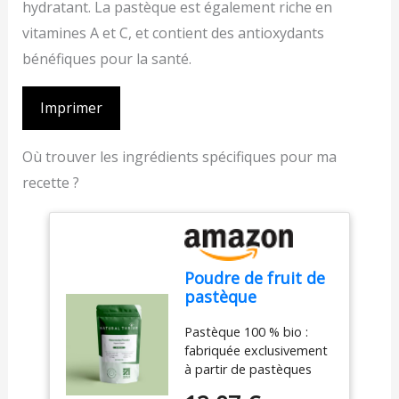
hydratant. La pastèque est également riche en
vitamines A et C, et contient des antioxydants
bénéfiques pour la santé.
Imprimer
Où trouver les ingrédients spécifiques pour ma
recette ?
Poudre de fruit de
pastèque
biologique -
Pastèque 100 % bio :
Améliorateur de
fabriquée exclusivement
saveur naturelle et
à partir de pastèques
de couleur -
biologiques de haute
Végétalien, sans