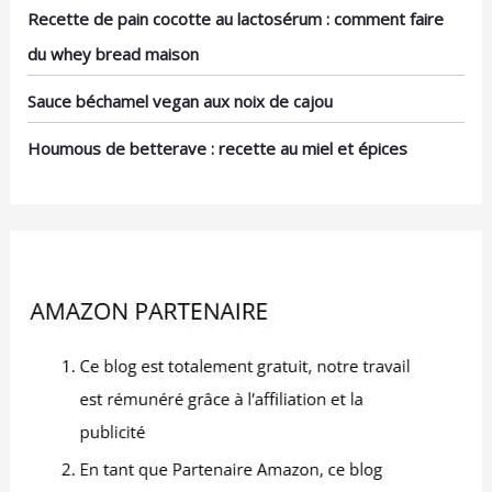
couleurs et strates de
Recette de pain cocotte au lactosérum : comment faire
vos desserts - pudding,
du whey bread maison
mousse ou fruits
deviennent un festin
Sauce béchamel vegan aux noix de cajou
visuel. Les couvercles
arqués assurent une
Houmous de betterave : recette au miel et épices
fermeture hermétique :
zéro fuite, zéro
dessèchement. Parfait
pour nomades, traiteurs
ou stockage - les
desserts gardent
fraîcheur et présentation
impeccable. [60 Mini-
Cuillères Polyvalentes] Le
set comprend 60 mini-
cuillères qui le rendent
parfait : savourez
desserts, snacks ou
finger food sans
chercher de couverts