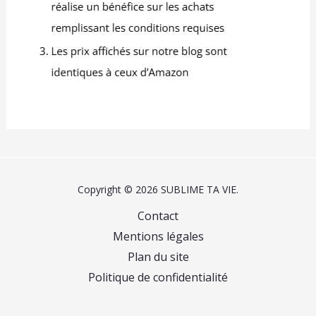
supplémentaires. Usage
universel pour puddings,
parfaits, salades de
fruits, dips ou petites
portions - idéal pour
fêtes, anniversaires,
catering, pique-niques,
réveillons, mariages,
réunions familiales ou
service café. [Robuste et
Gain de Place] Ces
coupes à dessert
s'empilent
Copyright © 2026 SUBLIME TA VIE.
intelligemment (gain de
place dans les placards !)
Contact
et sont anti-choc pour
Mentions légales
les déplacements - sac à
Plan du site
dos, panier pique-nique
ou valise traiteur inclus.
Politique de confidentialité
Qu'il s'agisse de
desserts, de portions