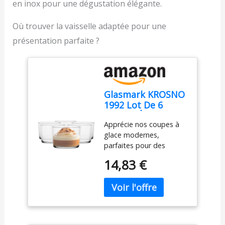
en inox pour une dégustation élégante.
Les deux vitesses offrent
des résultats parfaits
Où trouver la vaisselle adaptée pour une
pour tout ingrédient, y
compris une vitesse «
présentation parfaite ?
turbo » pour atteindre la
puissance maximale.
Facile à nettoyer : les
pièces amovibles
passent au lave-vaisselle
Glasmark KROSNO
pour faciliter le
1992 Lot De 6
nettoyage.
Coupes À Glace En
Apprécie nos coupes à
Verre Transparent
glace modernes,
Coupes À Dessert
parfaites pour des
Lavables Au Lave-
desserts classiques ou
Vaisselle 170 ml
14,83 €
créatifs, du tiramisu aux
verrines fruitées. Ces
coupes en verre
transparent et durable
mettent en valeur la
beauté de chaque