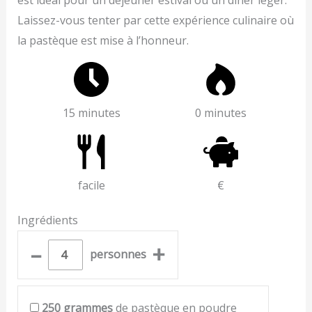
est idéal pour un déjeuner estival ou un dîner léger.
Laissez-vous tenter par cette expérience culinaire où
la pastèque est mise à l’honneur.
15 minutes
0 minutes
facile
€
Ingrédients
–
+
personnes
250
grammes
de pastèque en poudre