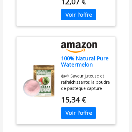
12,07 €
qualité, assurant un
gluten, sans OGM
produit pur et naturel
sans aucun additif
artificiel. Exhausteur de
saveur naturelle : offre
une délicieuse saveur
naturelle de pastèque,
parfaite pour améliorer
les smoothies, les
100% Natural Pure
desserts, les boissons et
Watermelon
les pâtisseries. Riche en
Powder
nutriments : rempli de
👍🌱 Saveur juteuse et
100g/3.52oz 西瓜粉
nutriments essentiels
rafraîchissante: la poudre
pastèque fruits
tels que des vitamines,
de pastèque capture
secs pour
des minéraux et des
l'essence de la pastèque
smoothies, shakes,
fibres alimentaires,
15,34 €
juteuse mûre, offrant
pâtisseries et
offrant un coup de
une bouffée de douceur
boissons sans
pouce sain à n'importe
rafraîchissante qui rend
conservateurs,
quel repas. Utilisation
les papilles
sans sucre ajouté
culinaire polyvalente :
appétissantes. 👍🌱 Une
idéal pour une variété
variété d'ingrédients