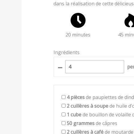
dans la réalisation de cette délicieu
20 minutes
45 min
Ingrédients
–
pe
4
pièces
de paupiettes de din
2
cuillères à soupe
de huile d’o
1
cube
de bouillon de volaille
50
grammes
de câpres
2
cuillères à café
de moutarde 