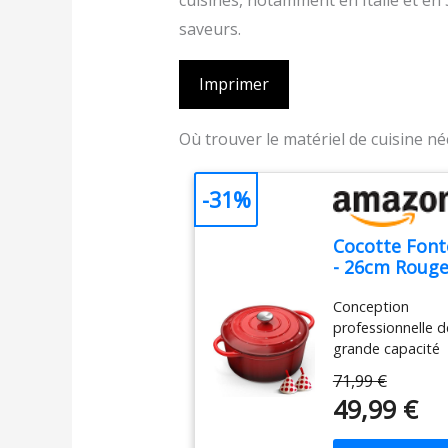
cuisines, notamment en Italie et en 
saveurs.
Imprimer
Où trouver le matériel de cuisine n
-31%
Cocotte Font
- 26cm Roug
Faitout
Conception
Marmite Fou
professionnelle d
Hollandais
grande capacité
avec
de 26 cm : Pesan
Couvercle,
71,99 €
environ 5 kg,
Topbooc 5L
49,99 €
Topbooc
Dutch Oven
casserole ronde
Émaillée