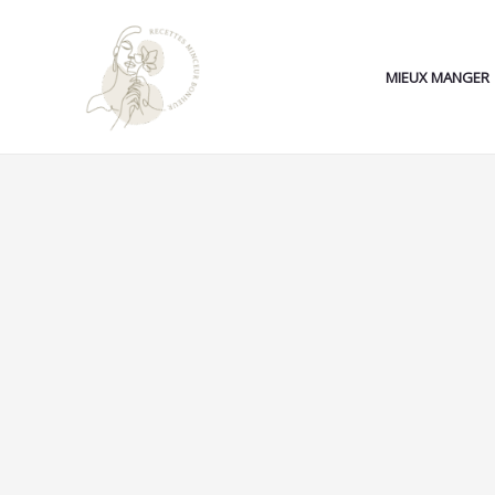
Aller
Search...
au
contenu
MIEUX MANGER