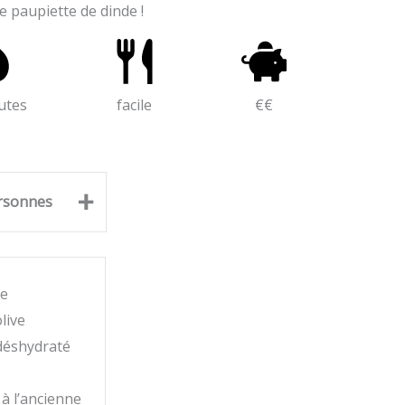
se paupiette de dinde !
utes
facile
€€
+
rsonnes
de
live
 déshydraté
à l’ancienne