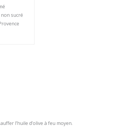
mé
é non sucré
Provence
uffer l’huile d’olive à feu moyen.