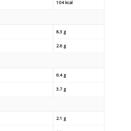
104 kcal
8.3 g
2.6 g
6.4 g
3.7 g
2.1 g