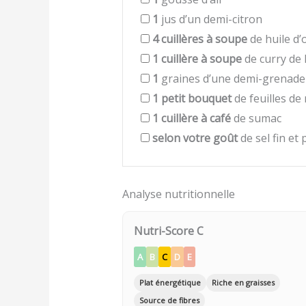
1
jus d’un demi-citron
4
cuillères à soupe
de huile d’o
1
cuillère à soupe
de curry de
1
graines d’une demi-grenade
1
petit bouquet
de feuilles de
1
cuillère à café
de sumac
selon votre goût
de sel fin et
Analyse nutritionnelle
Nutri-Score C
A
B
C
D
E
Plat énergétique
Riche en graisses
Source de fibres