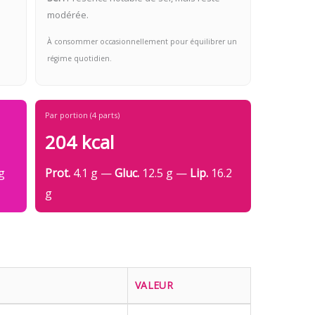
modérée.
À consommer occasionnellement pour équilibrer un
régime quotidien.
Par portion (4 parts)
204 kcal
g
Prot.
4.1 g —
Gluc.
12.5 g —
Lip.
16.2
g
VALEUR