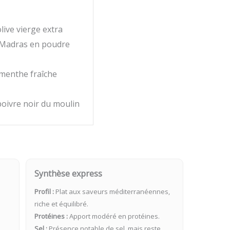
live vierge extra
 Madras en poudre
 menthe fraîche
 poivre noir du moulin
Synthèse express
Profil :
Plat aux saveurs méditerranéennes,
riche et équilibré.
Protéines :
Apport modéré en protéines.
Sel :
Présence notable de sel, mais reste