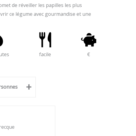
met de réveiller les papilles les plus
uvrir ce légume avec gourmandise et une
utes
facile
€
+
rsonnes
grecque