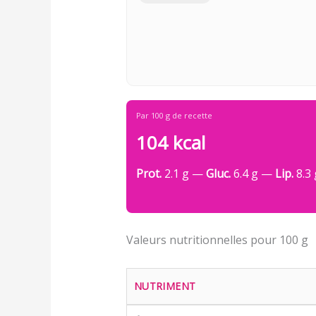
Par 100 g de recette
104 kcal
Prot.
2.1 g —
Gluc.
6.4 g —
Lip.
8.3 
Valeurs nutritionnelles pour 100 g
NUTRIMENT