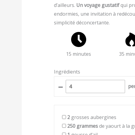
d’ailleurs.
Un voyage gustatif
qui pro
endormies, une invitation à redéco
simplicité déconcertante.
15 minutes
35 min
Ingrédients
–
pe
2
grosses aubergines
250
grammes
de yaourt à la 
1
gousse d’ail