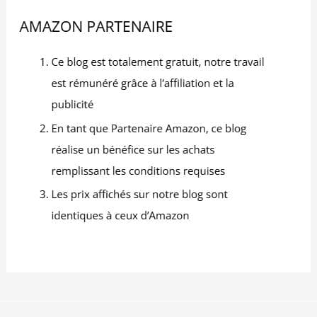
naturelle du bambou
dégage une atmosphère
simple et rustique, et la
forme ronde du panier
s'adapte à la silhouette
de "nid d'oiseau",
pouvant facilement
contenir des œufs de
Pâques pour créer un
effet de décoration
exclusif à la fête. En
utilisation quotidienne, le
style rétro s'intègre
également à divers
styles de décoration
intérieure, qu'il s'agisse
d'une cuisine minimaliste
ou d'un restaurant rétro.
Il allie esthétique et
adaptabilité aux
scénarios, et peut servir
de petit panier décoratif