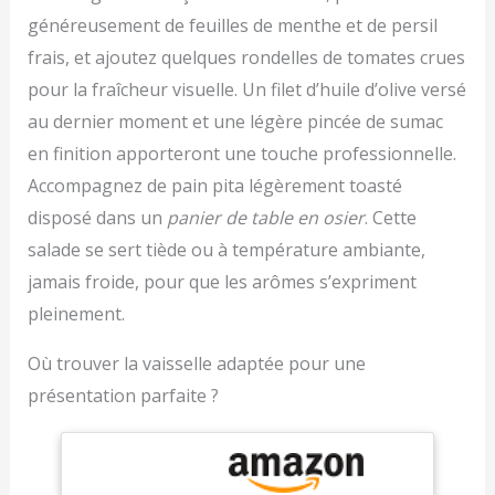
répondre à différents
famille. Utilisation
normes exceptionnelles
généreusement de feuilles de menthe et de persil
besoins. Choisissez des
Multifonctionnelle - Le
tout au long de la chaîne
frais, et ajoutez quelques rondelles de tomates crues
tranches fines (1 mm),
coupe légumes peut
de valeur, de la culture à
moyennes (2 mm) ou
trancher, découper,
pour la fraîcheur visuelle. Un filet d’huile d’olive versé
l'emballage, afin de
épaisses (4 mm) selon
râper, réduire en purée,
assurer une qualité
au dernier moment et une légère pincée de sumac
les ingrédients et les
non seulement pour
constante des produits.
recettes. Afin de
en finition apporteront une touche professionnelle.
couper les légumes, mais
s’adapter à différents
aussi pour préparer des
Accompagnez de pain pita légèrement toasté
ingrédients et types de
compléments
disposé dans un
panier de table en osier
. Cette
préparation, pour une
alimentaires pour bébés ;
préparation plus efficace
le panier d'égouttage
salade se sert tiède ou à température ambiante,
et flexible Préparation
filtre l'excès d'eau ; le
jamais froide, pour que les arômes s’expriment
rapide et efficace –
récipient et le couvercle
Tranchez directement
pleinement.
fraîcheur peuvent être
sur une planche à
utilisés au four à micro-
découper ou une
ondes. Adapté au Micro-
Où trouver la vaisselle adaptée pour une
assiette, ou placez la
Ondes - Les récipients et
présentation parfaite ?
mandoline au-dessus
couvercles à légumes
d'un bol.. Fruits et
multifonctionnels
légumes sont coupés en
peuvent être utilisés
quelques secondes :
comme bac à légumes