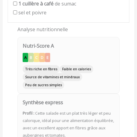
1
cuillère à café
de sumac
sel et poivre
Analyse nutritionnelle
Nutri-Score A
A
B
C
D
E
Très riche en fibres
Faible en calories
Source de vitamines et minéraux
Peu de sucres simples
Synthèse express
Profil :
Cette salade est un plat très léger et peu
calorique, idéal pour une alimentation équilibrée,
avec un excellent apport en fibres grâce aux
aubergines et tomates.