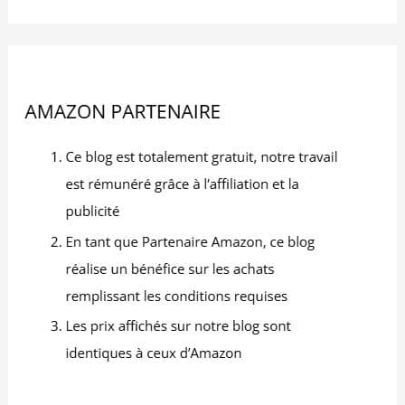
ces ensembles de bols
passent au micro-ondes
et au lave-vaisselle, ce
qui les rend
particulièrement
pratiques pour un usage
quotidien. Vous pouvez
facilement réchauffer vos
repas et nettoyer
rapidement les bols
après utilisation.
Polyvalent et élégant
pour toute maison : cet
ensemble de bols à
céréales est non
seulement idéal pour un
usage quotidien, mais
aussi comme cadeau
élégant pour les amis et
la famille. Leur structure
ondulée élégante et leur