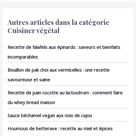
yaourt, les soupes, les
salades et les desserts,
ce qui en fait un élément
Autres articles dans la catégorie
indispensable de votre
cuisine. Céramique de
Cuisiner végétal
qualité supérieure avec
un toucher agréable : le
lot de 4 bols à dessert
Recette de falafels aux épinards : saveurs et bienfaits
est fabriqué en
incomparables
céramique robuste, à la
fois durable et agréable
Bouillon de pak choi aux vermicelles : une recette
à manipuler. La structure
ondulée à l'extérieur
savoureuse et saine
offre non seulement une
beauté visuelle, mais
Recette de pain cocotte au lactosérum : comment faire
aussi une sensation
du whey bread maison
agréable au toucher, qui
fait de chaque repas un
Sauce béchamel vegan aux noix de cajou
événement spécial.
Passe au micro-ondes et
Houmous de betterave : recette au miel et épices
au lave-vaisselle pour un
maximum de confort :