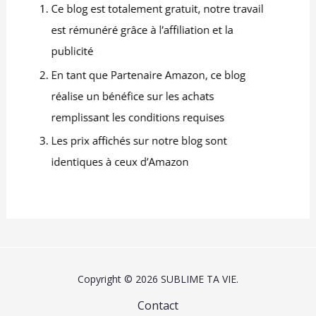
cuisines ou des salons,
mais aussi dans
différentes occasions
comme les boulangeries,
les restaurants, les
hôtels, les salons de thé
et les bureaux. 👍
【SERVICE CLIENTELE】
La marque VIDETOL est
très aboutie et
appréciée par de
nombreuses personnes.
Pour nous, la qualité est
primordiale. S'il y a des
problèmes lors de
l'utilisation du produit ou
si le produit est
endommagé, n'hésitez
pas à nous contacter.
Copyright © 2026 SUBLIME TA VIE.
Nous résoudrons votre
problème le plus
Contact