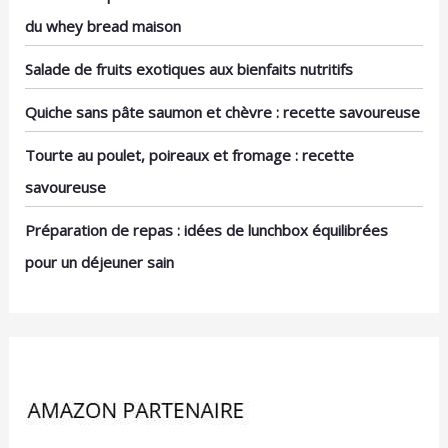
empêcher efficacement
léger.
du whey bread maison
les objets de glisser et il
est facile à ramasser. De
Salade de fruits exotiques aux bienfaits nutritifs
plus, la partie inférieure
du Q adopte un design
Quiche sans pâte saumon et chèvre : recette savoureuse
de cadre épaissi qui a
une excellente
Tourte au poulet, poireaux et fromage : recette
performance d'isolation
thermique. Vous n'avez
savoureuse
pas à craindre que la
température des
Préparation de repas : idées de lunchbox équilibrées
aliments soit trop élevée
pour un déjeuner sain
et endommage le
bureau pendant
l'utilisation. 👍【LARGE
APPLICATION】Ce Petit
Plateau est conçu à la
fois pour être beau et
pratique et peut être
utilisé pour décorer des
tables basses, des