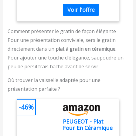
la prince intégrée,
surélévation,
DÉCONGELER – Du pain
aimantée aux parois.
Includeo, Noire,
toujours prêt à déguster
UTILISATION SIMPLE ET
TT533811
; Réchauffe en quelques
LISIBLE : Avec de grands
secondes ; Grille
boutons faciles à lire et à
directement le pain
Comment présenter le gratin de façon élégante
utiliser, conçus pour
congelé NETTOYAGE
Pour une présentation conviviale, sers le gratin
tous. THERMOSTAT 7
FACILE ET UTILISATION
NIVEAUX & BOUTON
directement dans un
plat à gratin en céramique
.
SÛRE – Conçu pour un
ARRÊT : Ajustez le
usage quotidien ; Tiroir
Pour ajouter une touche d’élégance, saupoudre un
dorage de votre grille-
ramasse-miettes
peu de persil frais haché avant de servir.
pain selon vos
amovible ; Bouton arrêt
préférences, du léger
et arrêt automatique
Où trouver la vaisselle adaptée pour une
toasté au bien
pour plus de sécurité
croustillant, pour un
présentation parfaite ?
résultat sur-mesure à
chaque utilisation.
SURÉLÉVATION
-46%
PRATIQUE : Levier pour
retirer même les petites
PEUGEOT - Plat
tranches. TIROIR
Four En Céramique
RAMASSE-MIETTES :
Rectangulaire - 32