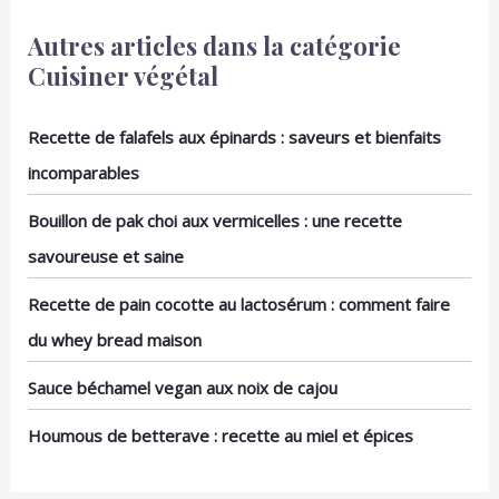
plat à four présente un
L’EXCELLENCE PEUGEOT
Autres articles dans la catégorie
motif raffiné de grains
: Emblématique du
de sésame, ajoutant une
savoir-faire français,
Cuisiner végétal
touche esthétique
Peugeot s’invite sur les
unique à votre table,
tables des grands
parfait pour des
Recette de falafels aux épinards : saveurs et bienfaits
cuisiniers depuis plus de
occasions spéciales ou
200 ans avec ses moulins
incomparables
une utilisation
à poivre, à sel, à épices,
quotidienne.
à café, ses plats en
Bouillon de pak choi aux vermicelles : une recette
POLYVALENCE
céramique pour le four
CULINAIRE : Ce plat à
et ses accessoires
savoureuse et saine
four est parfait pour une
œnologiques.
variété de plats, allant
Recette de pain cocotte au lactosérum : comment faire
des tartes sucrées aux
du whey bread maison
lasagnes salées, en
passant par les gratins
Sauce béchamel vegan aux noix de cajou
et gâteaux, ce qui en fait
un incontournable dans
Houmous de betterave : recette au miel et épices
toute cuisine SERVICE
APRÈS-VENTE ASSURÉ -
Nous vous garantissons