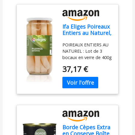
Ifa Eliges Poireaux
Entiers au Naturel,
Lot de 3 Bocaux de
POIREAUX ENTIERS AU
400g, pour
NATUREL : Lot de 3
Potages, Quiches
bocaux en verre de 400g
et Garnitures
de poids égoutté de
37,17 €
poireaux entiers de
qualité supérieure, prêts
à l'emploi POLYVALENCE
CULINAIRE : Idéals pour
la préparation de
potages savoureux,
quiches traditionnelles,
garnitures de plats et
accompagnements
Borde Cèpes Extra
variés
en Conserve Boîte
CONDITIONNEMENT