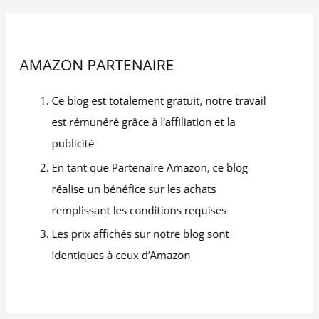
un shopping simple et
agréable. Votre
commande sera
soigneusement emballée
par nos équipes
logistiques. N'hésitez
pas à nous contacter
pour toute information
complémentaire.