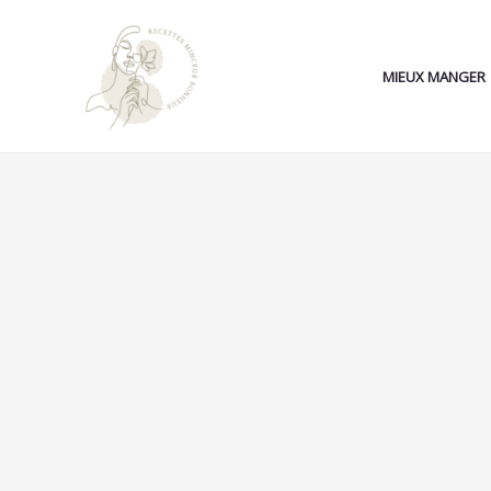
Aller
Search...
au
contenu
MIEUX MANGER