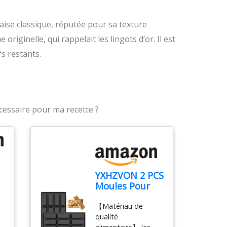
çaise classique, réputée pour sa texture
originelle, qui rappelait les lingots d’or. Il est
fs restants.
écessaire pour ma recette ?
YXHZVON 2 PCS
Moules Pour
Barres De
【Matériau de
Céréales, 12
qualité
Cavités Moule