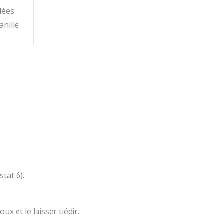
lées
anille
tat 6).
ux et le laisser tiédir.