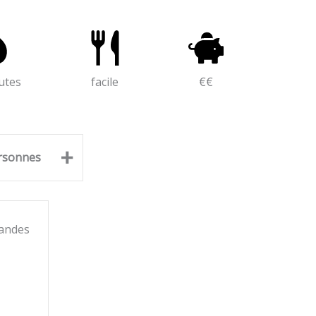
utes
facile
€€
+
rsonnes
andes