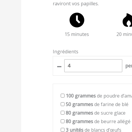
raviront vos papilles.
15 minutes
20 min
Ingrédients
–
pe
100
grammes
de poudre d’am
50
grammes
de farine de blé
80
grammes
de sucre glace
80
grammes
de beurre allégé
3
unités
de blancs d’œufs