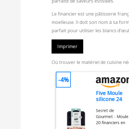
parfaite de saveurs estivales.
Le financier est une pâtisserie fran
moelleuse. Il doit son nom à sa forme 
parfait pour utiliser les blancs d’œu
Imprimer
Où trouver le matériel de cuisine n
-4%
Five Moule
silicone 24
financiers
Secret de
Gourmet - Moule
20 financiers en
silicone silitop