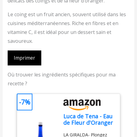
délicats des coings et de la fleur d’oranger.
Le coing est un fruit ancien, souvent utilisé dans les
cuisines méditerranéennes. Riche en fibres et en
vitamine C, il est idéal pour un dessert sain et
savoureux.
Imprimer
Où trouver les ingrédients spécifiques pour ma
recette ?
-7%
Luca de Tena - Eau
de Fleur d'Oranger
Alimentaire La
LA GIRALDA- Plongez
Giralda - Arôme