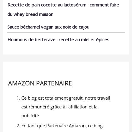
contamination croisée
brunch, le dîner, la fête,
Recette de pain cocotte au lactosérum : comment faire
avec notre brosse, en
le mariage et bien
du whey bread maison
veillant à ce que chaque
d'autres occasions
repas ait le goût prévu.
DESIGN: L'ensemble
Sauce béchamel vegan aux noix de cajou
d'assiettes est d'un
blanc éclatant avec une
Houmous de betterave : recette au miel et épices
forme rectangulaire
ergonomique et un
rebord étroit. Les
rebords empêchent les
déversements, gardent
le comptoir et la table
propres. Cadeau idéal
pour la fête des mères,
la fête des pères
EMBALLAGE: Un
emballage bien conçu
protège la vaisselle en
toute sécurité pendant
le transport. Nous vous
offrirons un