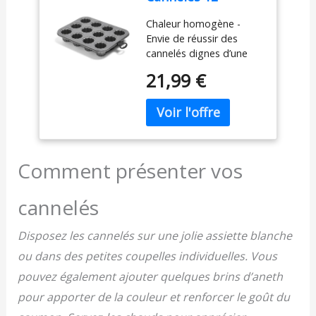
Cavités en Acier
Chaleur homogène -
Carbone – Moule à
Envie de réussir des
Gâteau Antiadhésif
cannelés dignes d’une
pour Four, Moule à
pâtisserie bordelaise ?
Pâtisserie
21,99 €
Grâce à sa conception en
Résistant, Gris
acier carbone, ce moule
assure une diffusion
rapide et uniforme de la
chaleur. Résultat : des
bouchées dorées à
Comment présenter vos
l’extérieur, fondantes à
l’intérieur, prêtes à
cannelés
impressionner vos
invités. Le rebord roulé
protège vos mains pour
Disposez les cannelés sur une jolie assiette blanche
une manipulation en
ou dans des petites coupelles individuelles. Vous
toute sécurité
pouvez également ajouter quelques brins d’aneth
Antiadhésif sain - Fini les
gâteaux qui collent ou
pour apporter de la couleur et renforcer le goût du
qui se cassent au