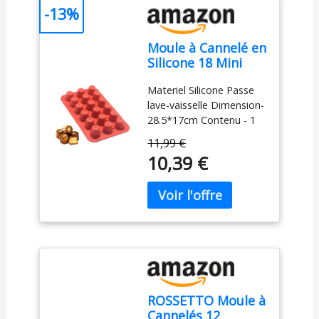
-13%
Moule à Cannelé en
Silicone 18 Mini
Cannelé - Hauteur
Materiel Silicone Passe
40mm, Ø35mm,1
lave-vaisselle Dimension-
piece (18)
28.5*17cm Contenu - 1
piece Moule à Cannelé
11,99 €
en 18 cavité
10,39 €
ROSSETTO Moule à
Cannelés 12