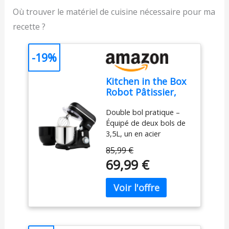
Où trouver le matériel de cuisine nécessaire pour ma
recette ?
-19%
Kitchen in the Box
Robot Pâtissier,
3.5L avec Deux
Double bol pratique –
Bols, Compact et
Équipé de deux bols de
Léger, 10 Vitesses
3,5L, un en acier
avec Fonction
inoxydable robuste et un
Pulse, Finition
85,99 €
en plastique alimentaire
Mate, Fouet,
69,99 €
de haute qualité, ce
Crochet Pétrisseur
robot pâtissier vous
et Batteur, Noir
permet d'alterner
facilement entre
différentes préparations
sans mélange de