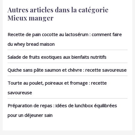
maison et la
Autres articles dans la catégorie
présentation des plats
en restauration avec un
Mieux manger
plat a tarte en
céramique, améliore
Recette de pain cocotte au lactosérum : comment faire
l'esthétique des plats et
l'ambiance de la table.
du whey bread maison
Emballage: Lot de 2 plat
tarte ceramique,
Salade de fruits exotiques aux bienfaits nutritifs
diamètre 22,4 cm (9
pouces), hauteur 3,6 cm,
Quiche sans pâte saumon et chèvre : recette savoureuse
répond aux besoins
quotidiens de cuisson et
Tourte au poulet, poireaux et fromage : recette
de présentation.
savoureuse
Préparation de repas : idées de lunchbox équilibrées
pour un déjeuner sain