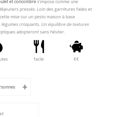
oulet et concombre
s’impose comme une
éjeuners pressés. Loin des garnitures fades et
recette mise sur un pesto maison à base
es légumes croquants.
Un équilibre de textures
ptiques adopteront sans hésiter.
utes
facile
€€
+
rsonnes
et