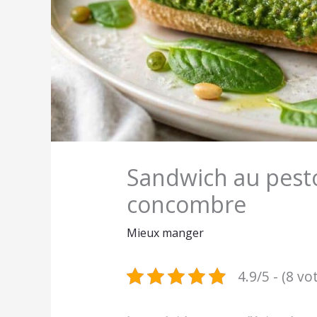
Sandwich au pesto
concombre
Mieux manger
4.9/5 - (8 vo