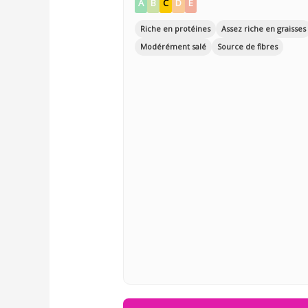
A
B
C
D
E
Riche en protéines
Assez riche en graisses
Modérément salé
Source de fibres