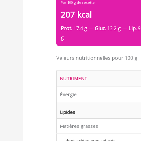
Par 100 g de recette
207 kcal
Prot.
17.4 g —
Gluc.
13.2 g —
Lip.
9
g
Valeurs nutritionnelles pour 100 g
NUTRIMENT
Énergie
Lipides
Matières grasses
dont acides gras saturés