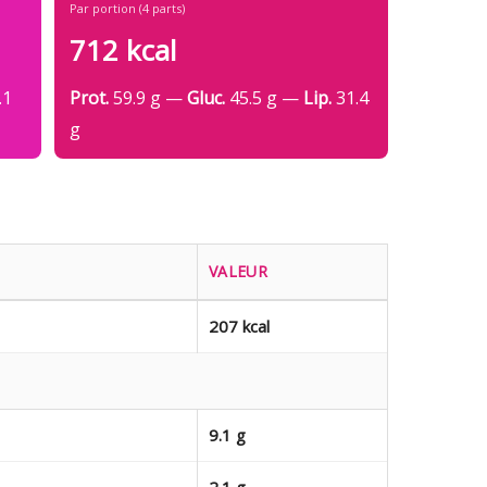
Par portion (4 parts)
712 kcal
.1
Prot.
59.9 g —
Gluc.
45.5 g —
Lip.
31.4
g
VALEUR
207 kcal
9.1 g
2.1 g