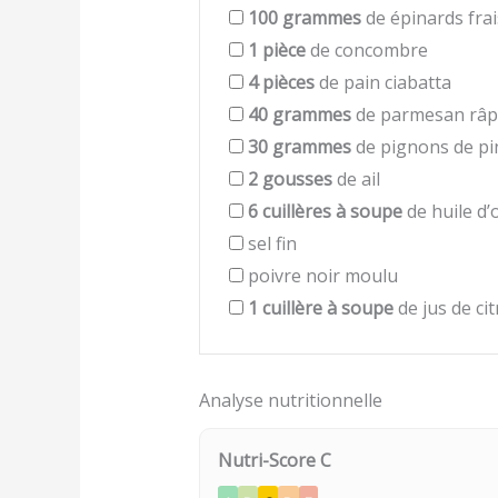
100
grammes
de épinards frai
1
pièce
de concombre
4
pièces
de pain ciabatta
40
grammes
de parmesan râp
30
grammes
de pignons de pi
2
gousses
de ail
6
cuillères à soupe
de huile d’o
sel fin
poivre noir moulu
1
cuillère à soupe
de jus de ci
Analyse nutritionnelle
Nutri-Score C