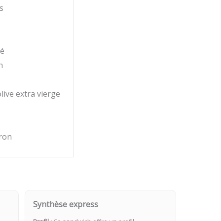
s
é
n
live extra vierge
tron
Synthèse express