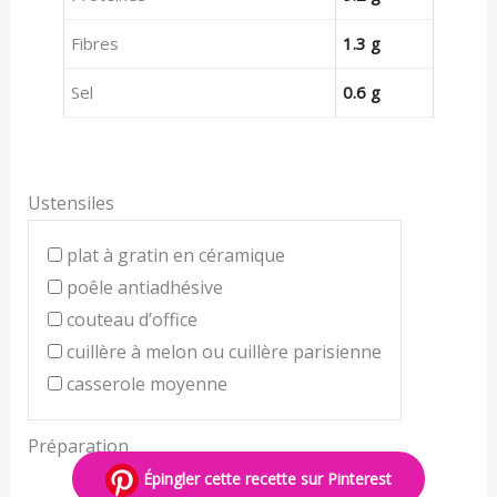
Fibres
1.3 g
Sel
0.6 g
Ustensiles
plat à gratin en céramique
poêle antiadhésive
couteau d’office
cuillère à melon ou cuillère parisienne
casserole moyenne
Préparation
Épingler cette recette sur Pinterest