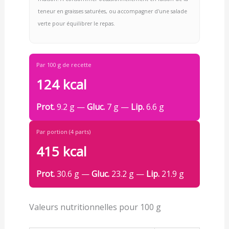
teneur en graisses saturées, ou accompagner d'une salade
verte pour équilibrer le repas.
Par 100 g de recette
124 kcal
Prot.
9.2 g —
Gluc.
7 g —
Lip.
6.6 g
Par portion (4 parts)
415 kcal
Prot.
30.6 g —
Gluc.
23.2 g —
Lip.
21.9 g
Valeurs nutritionnelles pour 100 g