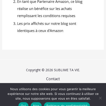
Copyright © 2026 SUBLIME TA VIE.
Contact
Mentions légales
Nous utilisons des cookies pour vous garantir la meilleure
Plan du site
expérience sur notre site web. Si vous continuez à utiliser ce
site, nous supposerons que vous en êtes satisfait.
Politique de confidentialité
Oui
Non
Politique de confidentialité