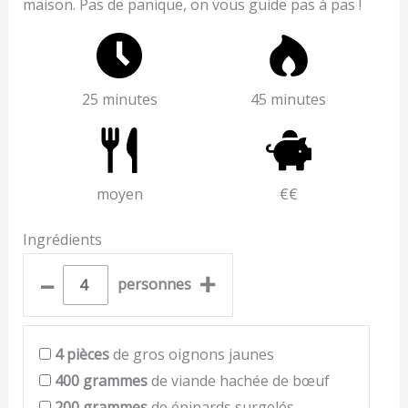
maison. Pas de panique, on vous guide pas à pas !
25 minutes
45 minutes
moyen
€€
Ingrédients
–
+
personnes
4
pièces
de gros oignons jaunes
400
grammes
de viande hachée de bœuf
200
grammes
de épinards surgelés