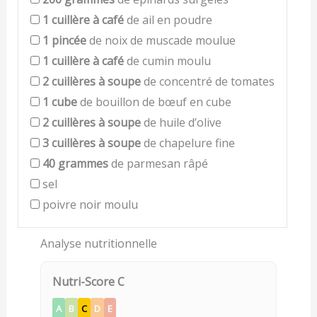
1
cuillère à café
de ail en poudre
1
pincée
de noix de muscade moulue
1
cuillère à café
de cumin moulu
2
cuillères à soupe
de concentré de tomates
1
cube
de bouillon de bœuf en cube
2
cuillères à soupe
de huile d’olive
3
cuillères à soupe
de chapelure fine
40
grammes
de parmesan râpé
sel
poivre noir moulu
Analyse nutritionnelle
Nutri-Score C
A
B
C
D
E