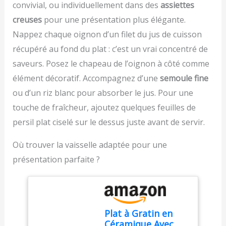
convivial, ou individuellement dans des
assiettes
chef au quotidien Elle est
et gâteaux, ce qui en fait
pouvez ainsi organiser
lavable au lave-vaisselle
un incontournable dans
creuses
pour une présentation plus élégante.
votre cuisine de manière
et garantie 25 ans : vous
toute cuisine SERVICE
optimale tout en ayant
Nappez chaque oignon d’un filet du jus de cuisson
pourrez compter sur elle
APRÈS-VENTE ASSURÉ -
toujours accès à la taille
récupéré au fond du plat : c’est un vrai concentré de
pendant des années
Nous vous garantissons
de plat dont vous avez
un shopping simple et
besoin.
saveurs. Posez le chapeau de l’oignon à côté comme
agréable. Votre
élément décoratif. Accompagnez d’une
semoule fine
commande sera
soigneusement emballée
ou d’un riz blanc pour absorber le jus. Pour une
par nos équipes
touche de fraîcheur, ajoutez quelques feuilles de
logistiques. N'hésitez
persil plat ciselé sur le dessus juste avant de servir.
pas à nous contacter
pour toute information
Où trouver la vaisselle adaptée pour une
complémentaire.
présentation parfaite ?
Plat à Gratin en
Céramique Avec