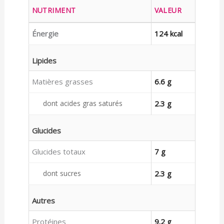
NUTRIMENT
VALEUR
Énergie
124 kcal
Lipides
Matières grasses
6.6 g
dont acides gras saturés
2.3 g
Glucides
Glucides totaux
7 g
dont sucres
2.3 g
Autres
Protéines
9.2 g