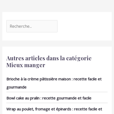
et sophistiqué : un
céramique un cadeau
équilibre parfait entre
parfait. Que ce soit pour
simplicité et décoration,
les mariages, les jours
adapté à tous types
fériés ou les fêtes
d'événements. Détail
d'anniversaire, elle
raffiné : le motif floral
surprendra lors de
ajoute une touche de
chaque événement
fraîcheur et de
spécial.
délicatesse, sans être
trop envahissant.
Autres articles dans la catégorie
Mieux manger
Brioche à la crème pâtissière maison : recette facile et
gourmande
Bowl cake au pralin : recette gourmande et facile
Wrap au poulet, fromage et épinards : recette facile et