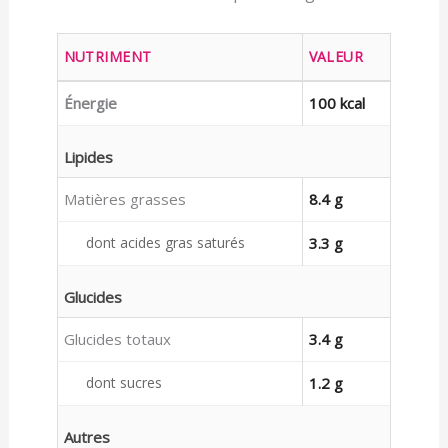
NUTRIMENT
VALEUR
Énergie
100 kcal
Lipides
Matières grasses
8.4 g
dont acides gras saturés
3.3 g
Glucides
Glucides totaux
3.4 g
dont sucres
1.2 g
Autres