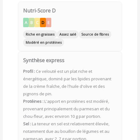
Nutri-Score D
A
B
C
D
E
Riche en graisses
Assez salé
Source de fibres
Modéré en protéines
Synthèse express
Profil :
Ce velouté est un plat riche et
énergétique, dominé par les lipides provenant
de la crème fraîche, de l'huile d'olive et des
pignons de pin.
Protéines :
L'apport en protéines est modéré,
provenant principalement du parmesan et du
chou-fleur, avec environ 10 g par portion.
Sel :
La teneur en sel est relativement élevée,
notamment due au bouillon de légumes et au
parmesan, avec 2, 7 g par portion.