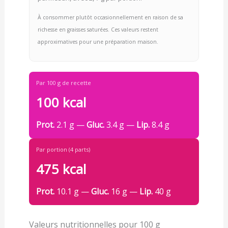
À consommer plutôt occasionnellement en raison de sa
richesse en graisses saturées. Ces valeurs restent
approximatives pour une préparation maison.
Par 100 g de recette
100 kcal
Prot.
2.1 g —
Gluc.
3.4 g —
Lip.
8.4 g
Par portion (4 parts)
475 kcal
Prot.
10.1 g —
Gluc.
16 g —
Lip.
40 g
Valeurs nutritionnelles pour 100 g