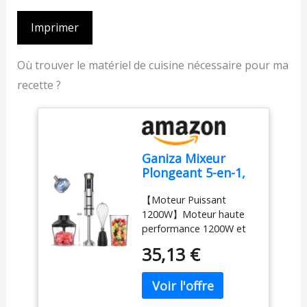
Imprimer
Où trouver le matériel de cuisine nécessaire pour ma
recette ?
Ganiza Mixeur
Plongeant 5-en-1,
Mixeur Plongeur
【Moteur Puissant
1200W en Acier
1200W】Moteur haute
Inoxydable, Vitesse
performance 1200W et
Réglable& Modes
lames inox à 4
Turbo, avec
35,13 €
tranchants pour un
Hachoir de 600ml,
mixage fluide et précis.
Fouet, et Verre
Conception robuste pour
Doseur 800ml,
des performances fiables
Idéal pour Soupes,