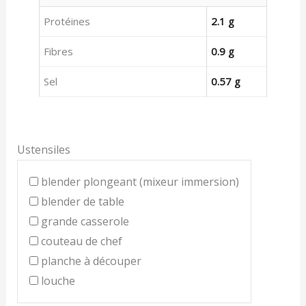
Protéines
2.1 g
Fibres
0.9 g
Sel
0.57 g
Ustensiles
blender plongeant (mixeur immersion)
blender de table
grande casserole
couteau de chef
planche à découper
louche