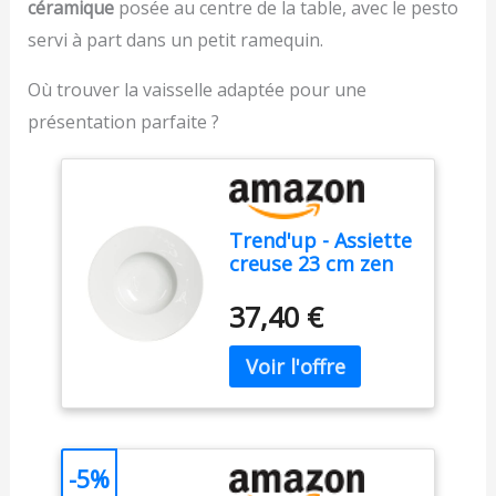
céramique
posée au centre de la table, avec le pesto
éclaboussures pendant
mélange de la machine
vos moments de cuisine
de cuisson sont
servi à part dans un petit ramequin.
créative
détachables et peuvent
être rincées à l'eau.
Où trouver la vaisselle adaptée pour une
L'hôte peut être essuyé
présentation parfaite ?
doucement avec un
chiffon humide pour un
nettoyage facile
Trend'up - Assiette
creuse 23 cm zen
(lot de 6) -
Porcelaine - Blanc -
37,40 €
20 cl - Lave-
vaisselle, Micro-
onde
-5%