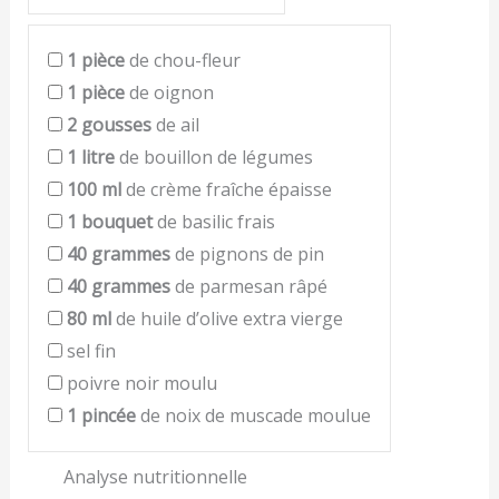
1
pièce
de chou-fleur
1
pièce
de oignon
2
gousses
de ail
1
litre
de bouillon de légumes
100
ml
de crème fraîche épaisse
1
bouquet
de basilic frais
40
grammes
de pignons de pin
40
grammes
de parmesan râpé
80
ml
de huile d’olive extra vierge
sel fin
poivre noir moulu
1
pincée
de noix de muscade moulue
Analyse nutritionnelle