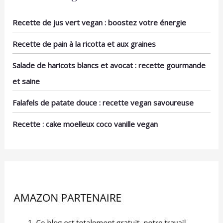
cadeau pratique.
soupes, stews, ragoûts
et autres plats. Il peut
Recette de jus vert vegan : boostez votre énergie
également être utilisé
comme récipient élégant
Recette de pain à la ricotta et aux graines
pour stocker les aliments
au réfrigérateur et
Salade de haricots blancs et avocat : recette gourmande
combine fonctionnalité
et saine
et attrait esthétique
Falafels de patate douce : recette vegan savoureuse
Recette : cake moelleux coco vanille vegan