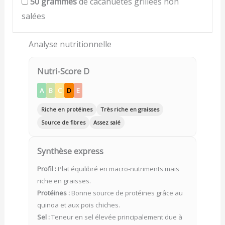
50
grammes
de cacahuètes grillées non
salées
Analyse nutritionnelle
Nutri-Score D
A
B
C
D
E
Riche en protéines
Très riche en graisses
Source de fibres
Assez salé
Synthèse express
Profil :
Plat équilibré en macro-nutriments mais
riche en graisses.
Protéines :
Bonne source de protéines grâce au
quinoa et aux pois chiches.
Sel :
Teneur en sel élevée principalement due à