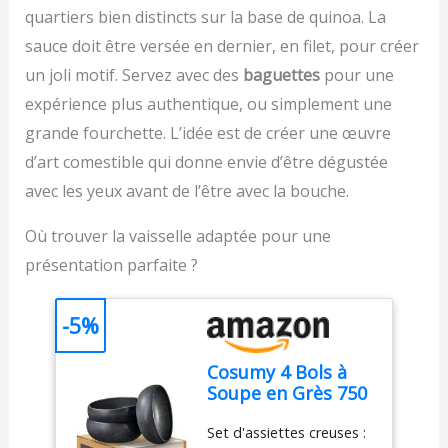
texturée, pour
quartiers bien distincts sur la base de quinoa. La
quel plat. Saupoudré sur
expérience plus facile et
un houmous beige ou
sauce doit être versée en dernier, en filet, pour créer
plus confortable, idéal
une sauce tomate, il crée
pour une utilisation
un joli motif. Servez avec des
baguettes
pour une
un contraste visuel qui
fréquente DURABLE : 2
annonce la gourmandise.
expérience plus authentique, ou simplement une
lames Zelkrom qui
On mange aussi avec les
grande fourchette. L’idée est de créer une œuvre
garantissent des
yeux, et ce piment est
performances durables
d’art comestible qui donne envie d’être dégustée
un véritable atout déco.
REPARABILITE 15 ANS
【GARANTIE SPICY
avec les yeux avant de l’être avec la bouche.
AU JUSTE PRIX :
WELT
】: Nous
engagement de
savons qu'il est difficile
Où trouver la vaisselle adaptée pour une
réparabilité 15 ans au
de trouver des aromates
juste prix grâce à notre
présentation parfaite ?
de confiance en ligne.
réseau de 6200
C'est pourquoi nous
réparateurs dans le
nous engageons à 100%
-5%
monde, pour contribuer
sur la qualité de notre
à la protection de
produit. Si ce mélange
l’environnement et à la
Cosumy 4 Bols à
naturel ne réveille pas
réduction des déchets
Soupe en Grès 750
vos sens comme promis,
FACILE À NETTOYER :
ml – Assiette
notre équipe est là pour
Pièces amovibles
Set d'assiettes creuses :
Creuse – Petit
vous écouter. Votre