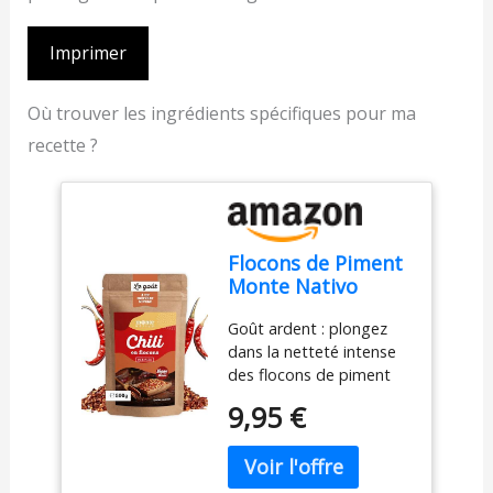
Imprimer
Où trouver les ingrédients spécifiques pour ma
recette ?
Flocons de Piment
Monte Nativo
(500g) - Piment en
Goût ardent : plongez
Flocons - Épices
dans la netteté intense
aromatiques
des flocons de piment
séchées avec soin,
Monte Nativo de
idéales pour
9,95 €
première classe, extraits
Cuisiner et
des meilleurs piments et
Assaisonner -
savamment élaborés
Arôme et Goût
pour enflammer vos