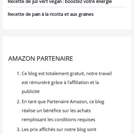
Recette de jus vert vegan : boostez votre énergie
Prise en main facile,
problème du nettoyage
même pour les
après les repas, même le
Recette de pain à la ricotta et aux graines
débutants en baguettes.
lavage à la main ne
Les baguettes de moins
laissera pas de saleté et
de 4,5 mm d'épaisseur
de taches d'huile.Idéal
sont difficiles à tenir.
pour les baguettes
QU'EST-CE QUE
réutilisables. Si vous ne
GENROKU ? Genroku 元
voulez pas utiliser de
禄 est une ère japonaise
baguettes jetables, vous
de 1688 à 1704, l'âge
pouvez les emmener au
d'or de la période Edo.
travail et les laver à l'eau
La caractéristique des
après les repas pour
"baguettes Genroku" est
garder les baguettes
qu'il y a une rainure au
propres. 【Diverses
milieu, ce qui facilite la
Applications】 : Nos
séparation et l'utilisation.
baguettes réutilisables
sont indispensables pour
la cuisine asiatique
comme le ragoût de
sushi ramen, le poulet
kung pao et les