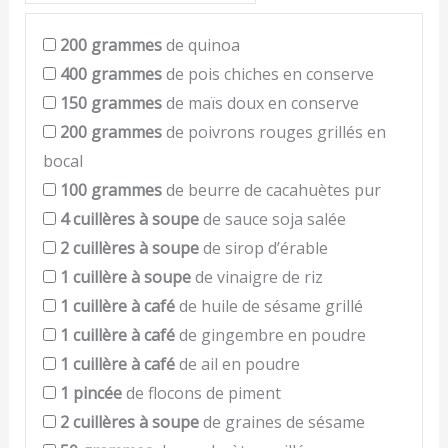
200
grammes
de quinoa
400
grammes
de pois chiches en conserve
150
grammes
de maïs doux en conserve
200
grammes
de poivrons rouges grillés en
bocal
100
grammes
de beurre de cacahuètes pur
4
cuillères à soupe
de sauce soja salée
2
cuillères à soupe
de sirop d’érable
1
cuillère à soupe
de vinaigre de riz
1
cuillère à café
de huile de sésame grillé
1
cuillère à café
de gingembre en poudre
1
cuillère à café
de ail en poudre
1
pincée
de flocons de piment
2
cuillères à soupe
de graines de sésame