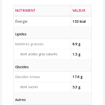
NUTRIMENT
VALEUR
Énergie
153 kcal
Lipides
Matières grasses
8.9 g
dont acides gras saturés
1.5 g
Glucides
Glucides totaux
17.6 g
dont sucres
5.3 g
Autres