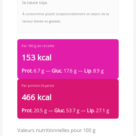
la sauce soja.
À consommer plutôt occasionnellement en raison de la
teneur élevée en graisses.
Par 100 g de recette
153 kcal
Prot.
6.7 g —
Gluc.
17.6 g —
Lip.
8.9 g
Par portion (4 parts)
466 kcal
Prot.
20.5 g —
Gluc.
53.7 g —
Lip.
27.1 g
Valeurs nutritionnelles pour 100 g