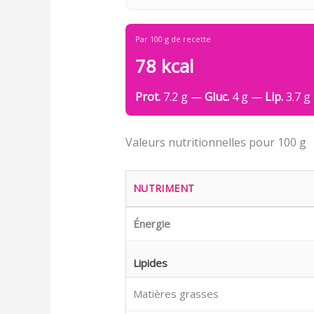
Par 100 g de recette
78 kcal
Prot.
7.2 g —
Gluc.
4 g —
Lip.
3.7 g
Valeurs nutritionnelles pour 100 g
NUTRIMENT
Énergie
Lipides
Matières grasses