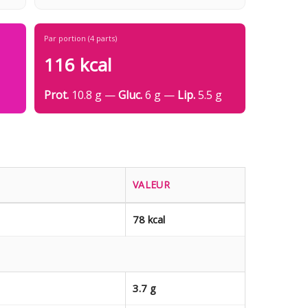
Par portion (4 parts)
116 kcal
Prot.
10.8 g —
Gluc.
6 g —
Lip.
5.5 g
VALEUR
78 kcal
3.7 g