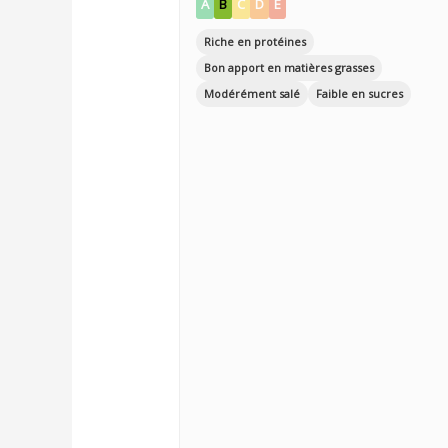
A
B
C
D
E
Riche en protéines
Bon apport en matières grasses
Modérément salé
Faible en sucres