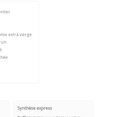
entier
live extra vierge
tron
é
chée
Synthèse express