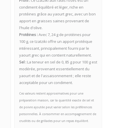
Profil :
Ce tzatziki aux radis roses est un
condiment équilibré et léger, riche en
protéines grâce au yaourt grec, avec un bon
apport en graisses saines provenant de
l'huile d'olive.
Protéines :
Avec 7, 24 g de protéines pour
100 g, ce tzatziki offre un apport protéique
intéressant, principalement fourni par le
yaourt grec qui en contient naturellement.
Sel :
La teneur en sel de 0, 85 g pour 100 g est
modérée, provenant essentiellement du
yaourt et de l'assaisonnement ; elle reste
acceptable pour un condiment.
Ces valeurs restent approximatives pour une
préparation maison, car la quantité exacte de sel et
de poivre ajoutée peut varier selon les préférences
personnelles. À consommer en accompagnement de
crudités ou de grillades pour un repas équilibré.