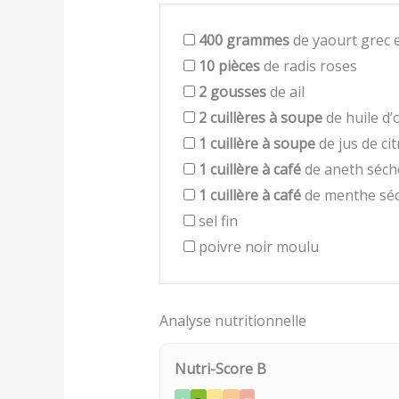
400
grammes
de yaourt grec 
10
pièces
de radis roses
2
gousses
de ail
2
cuillères à soupe
de huile d’o
1
cuillère à soupe
de jus de ci
1
cuillère à café
de aneth séch
1
cuillère à café
de menthe sé
sel fin
poivre noir moulu
Analyse nutritionnelle
Nutri-Score B