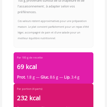
100 g, provenant surtout de la chapelure et de
l'assaisonnement ; à adapter selon vos
préférences.
Ces valeurs restent approximatives pour une préparation
maison. Le plat convient parfaitement pour un repas d'été
léger, accompagné de pain et d'une salade pour un
meilleur équilibre nutritionnel.
Par 100 g de recette
69 kcal
Prot.
1.8 g —
Gluc.
8.6 g —
Lip.
3.4 g
Par portion (4 parts)
232 kcal