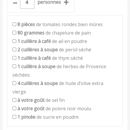
–
+
personnes
8
pièces
de tomates rondes bien mûres
80
grammes
de chapelure de pain
1
cuillère à café
de ail en poudre
2
cuillères à soupe
de persil séché
1
cuillère à café
de thym séché
1
cuillère à soupe
de herbes de Provence
séchées
4
cuillères à soupe
de huile d’olive extra
vierge
à votre goût
de sel fin
à votre goût
de poivre noir moulu
1
pincée
de sucre en poudre