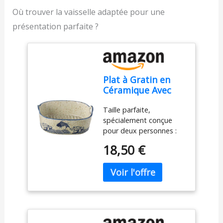
Où trouver la vaisselle adaptée pour une
présentation parfaite ?
Plat à Gratin en
Céramique Avec
Poignées - Moule à
Taille parfaite,
Four pour
spécialement conçue
Lasagnes, Tiramisu
pour deux personnes :
- Petit Moule à
que ce soit pour un dîner
Pâtisserie
18,50 €
romantique à deux ou
pour un moment
agréable en famille, ce
plat à gratin en
céramique pour 2
personnes est fait pour
vous. Compact et