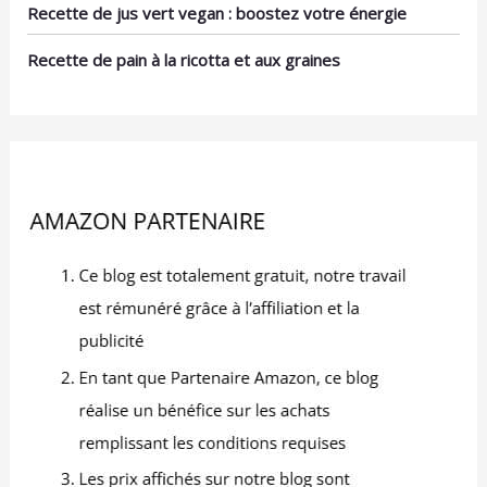
classiques et modernes
Recette de jus vert vegan : boostez votre énergie
Design Élégant et
aussi !
Pratique : Sa finition
Recette de pain à la ricotta et aux graines
intérieure combinée à un
extérieur satiné facilite le
nettoyage et la
présentation de plats.
Un pour accessoire
indispensable pour
embellir arts de la table.