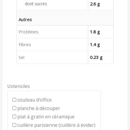
dont sucres
2.6 g
Autres
Protéines
1.8 g
Fibres
1.4 g
Sel
0.23 g
Ustensiles
couteau d’office
planche à découper
plat à gratin en céramique
cuillère parisienne (cuillère à évider)