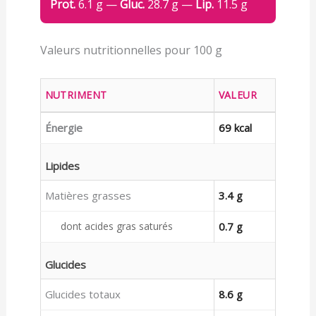
Prot.
6.1 g —
Gluc.
28.7 g —
Lip.
11.5 g
Valeurs nutritionnelles pour 100 g
NUTRIMENT
VALEUR
Énergie
69 kcal
Lipides
Matières grasses
3.4 g
dont acides gras saturés
0.7 g
Glucides
Glucides totaux
8.6 g