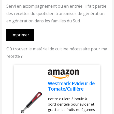
Servi en accompagnement ou en entrée, il fait partie
des recettes du quotidien transmises de génération
en génération dans les familles du Sud.
Imprimer
Où trouver le matériel de cuisine nécessaire pour ma
recette ?
Westmark Evideur de
Tomate/Cuillère
Creuse Extracteur de
Petite cuillère à boule à
Souche de Tomate,
bord dentelé pour évider et
Avec Bord dentelé, ø
gratter les fruits et légumes
2,1 cm, longueur :