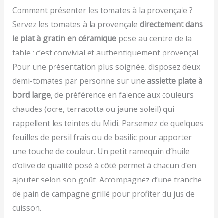
Compatible au lave-
conception soignée et
Comment présenter les tomates à la provençale ?
vaisselle Facile à ranger -
résistante, Nettoyage
Servez les tomates à la provençale
directement dans
avec boucle de
facile, Lavable au lave-
suspension
le plat à gratin en céramique
posé au centre de la
vaisselle Contenu: 1x
Westmark Evideur de
table : c’est convivial et authentiquement provençal.
Tomate, Gallant, 5 ans de
Pour une présentation plus soignée, disposez deux
garantie, dimensions : 16,6
x 2,7 x 2 cm, poids : 32
demi-tomates par personne sur une
assiette plate à
grammes, matériau : acier
bord large
, de préférence en faïence aux couleurs
inoxydable/plastique (PP,
chaudes (ocre, terracotta ou jaune soleil) qui
TPE), couleur : noir/rouge,
29202270
rappellent les teintes du Midi. Parsemez de quelques
feuilles de persil frais ou de basilic pour apporter
une touche de couleur. Un petit ramequin d’huile
d’olive de qualité posé à côté permet à chacun d’en
ajouter selon son goût. Accompagnez d’une tranche
de pain de campagne grillé pour profiter du jus de
cuisson.