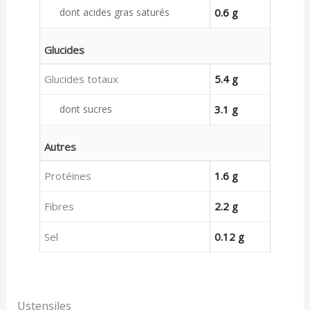
dont acides gras saturés
0.6 g
Glucides
Glucides totaux
5.4 g
dont sucres
3.1 g
Autres
Protéines
1.6 g
Fibres
2.2 g
Sel
0.12 g
Ustensiles