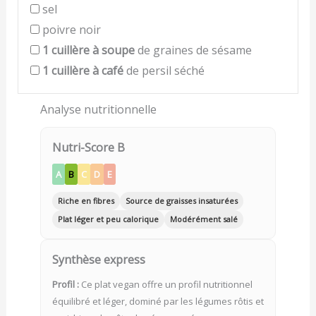
sel
poivre noir
1
cuillère à soupe
de graines de sésame
1
cuillère à café
de persil séché
Analyse nutritionnelle
Nutri-Score B
A
B
C
D
E
Riche en fibres
Source de graisses insaturées
Plat léger et peu calorique
Modérément salé
Synthèse express
Profil :
Ce plat vegan offre un profil nutritionnel
équilibré et léger, dominé par les légumes rôtis et