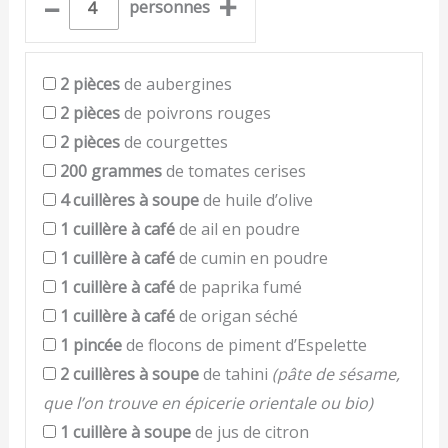
–
+
personnes
2
pièces
de aubergines
2
pièces
de poivrons rouges
2
pièces
de courgettes
200
grammes
de tomates cerises
4
cuillères à soupe
de huile d’olive
1
cuillère à café
de ail en poudre
1
cuillère à café
de cumin en poudre
1
cuillère à café
de paprika fumé
1
cuillère à café
de origan séché
1
pincée
de flocons de piment d’Espelette
2
cuillères à soupe
de tahini
(pâte de sésame,
que l’on trouve en épicerie orientale ou bio)
1
cuillère à soupe
de jus de citron