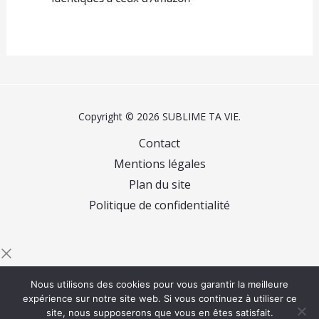
Copyright © 2026 SUBLIME TA VIE.
Contact
Mentions légales
Plan du site
Politique de confidentialité
Commencez à saisir du texte et appuyez sur Entrée
Nous utilisons des cookies pour vous garantir la meilleure
pour rechercher
expérience sur notre site web. Si vous continuez à utiliser ce
site, nous supposerons que vous en êtes satisfait.