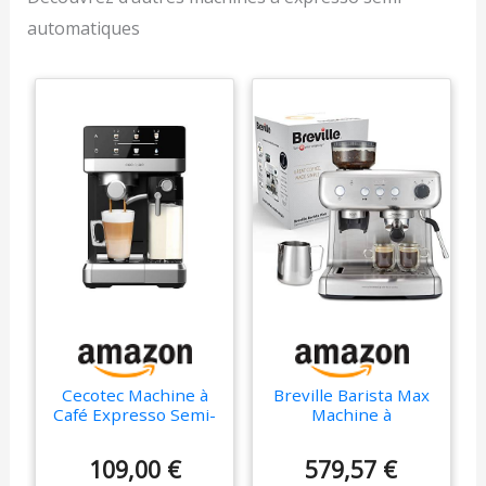
automatiques
Cecotec Machine à
Breville Barista Max
Café Expresso Semi-
Machine à
automatique Tactile
café/machine à
avec Réservoir de
expresso | Semi-
109,00 €
579,57 €
Lait Power Espresso
automatique avec