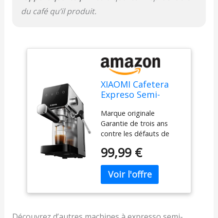
du café qu’il produit.
XIAOMI Cafetera
Expreso Semi-
Automatic
Marque originale
Espresso Machine-
Garantie de trois ans
1350W- 20 Bares
contre les défauts de
fabrication.
99,99 €
Découvrez d’autres machines à expresso semi-