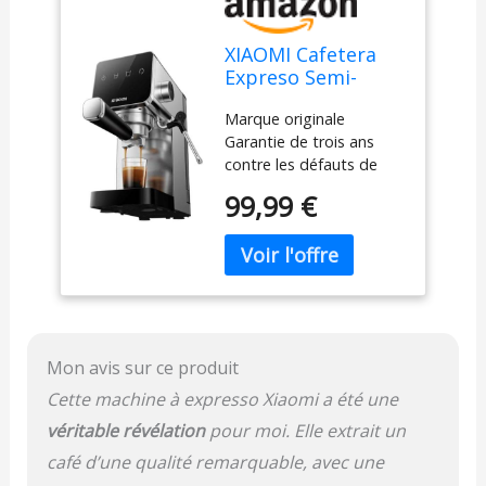
XIAOMI Cafetera
Expreso Semi-
Automatic
Marque originale
Espresso Machine-
Garantie de trois ans
1350W- 20 Bares
contre les défauts de
fabrication.
99,99 €
Mon avis sur ce produit
Cette machine à expresso Xiaomi a été une
véritable révélation
pour moi. Elle extrait un
café d’une qualité remarquable, avec une