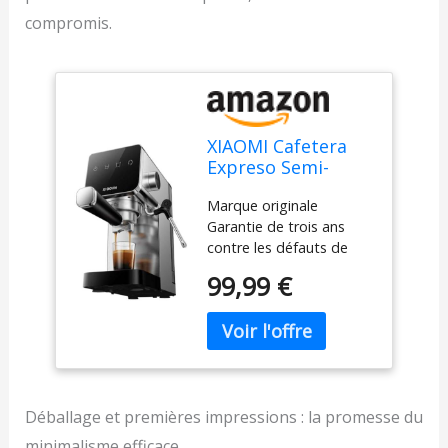
compromis.
XIAOMI Cafetera
Expreso Semi-
Automatic
Marque originale
Espresso Machine-
Garantie de trois ans
1350W- 20 Bares
contre les défauts de
fabrication.
99,99 €
Déballage et premières impressions : la promesse du
minimalisme efficace