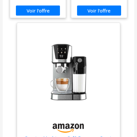
20 Touch & Cream.
moulin broyeur à
1350W, Système
grain intégré, buse
Thermoblock, 20
à vapeur pour faire
Bars, Buse
mousser le lait &
Mousseur,
pompe italienne de
Réservoir 1,8L,
15 bars [VCF126X]
Accessoires