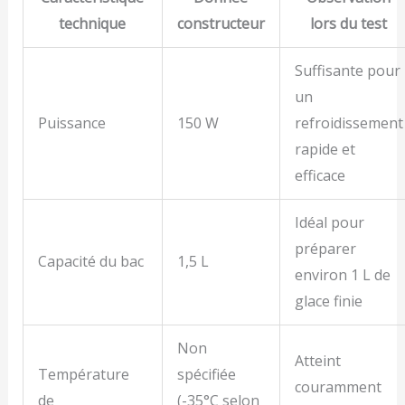
technique
constructeur
lors du test
Suffisante pour
un
Puissance
150 W
refroidissement
rapide et
efficace
Idéal pour
préparer
Capacité du bac
1,5 L
environ 1 L de
glace finie
Non
Atteint
Température
spécifiée
couramment
de
(-35°C selon