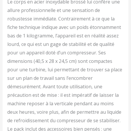
Le corps en acier inoxydable brossé lui confère une
150 watts, Emma peut
se passer de pré-
allure professionnelle et une sensation de
refroidissement et
robustesse immédiate. Contrairement à ce que la
prépare des glaces au
fiche technique indique avec un poids étonnamment
congélateur jusqu'à -35
degrés. SIMPLE ET SÛR -
bas de 1 kilogramme, l’appareil est en réalité assez
La sorbetière testée
lourd, ce qui est un gage de stabilité et de qualité
Intertek GS dispose
pour un appareil doté d’un compresseur. Ses
d'une ouverture de
couvercle pratique pour
dimensions (40,5 x 28 x 24,5 cm) sont compactes
ajouter des ingrédients
pour une turbine, lui permettant de trouver sa place
pendant le processus de
mélange. Le récipient à
sur un plan de travail sans l’encombrer
glace en acier inoxydable
démesurément. Avant toute utilisation, une
et la partie mélangeuse
précaution est de mise : il est impératif de laisser la
peuvent être retirés pour
un nettoyage facile
machine reposer à la verticale pendant au moins
CONTENU DE LA
deux heures, voire plus, afin de permettre au liquide
LIVRAISON - La livraison
comprend la sorbetière
de refroidissement du compresseur de se stabiliser.
avec un récipient à glace
Le pack inclut des accessoires bien pensés : une