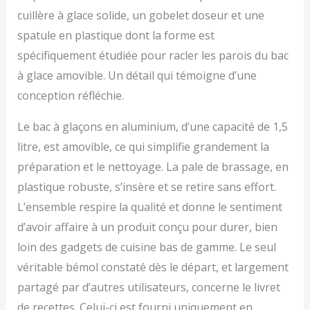
en acier inoxydable, un
cuillère à glace solide, un gobelet doseur et une
élément de mélange, un
couvercle avec ouverture
spatule en plastique dont la forme est
de remplissage, un
spécifiquement étudiée pour racler les parois du bac
gobelet doseur, une
à glace amovible. Un détail qui témoigne d’une
spatule, un lot de 2
récipients de
conception réfléchie.
conservation et un livret
de recettes avec de
Le bac à glaçons en aluminium, d’une capacité de 1,5
nombreuses idées de
litre, est amovible, ce qui simplifie grandement la
glaces. NOTRE
PROMESSE – Nous
préparation et le nettoyage. La pale de brassage, en
voulons que vous soyez
plastique robuste, s’insère et se retire sans effort.
100 % satisfait. C'est
L’ensemble respire la qualité et donne le sentiment
pourquoi nous
proposons un service
d’avoir affaire à un produit conçu pour durer, bien
client personnalisé, des
loin des gadgets de cuisine bas de gamme. Le seul
retours gratuits et des
milliers de recettes dans
véritable bémol constaté dès le départ, et largement
notre application
partagé par d’autres utilisateurs, concerne le livret
Springlane.
de recettes. Celui-ci est fourni uniquement en