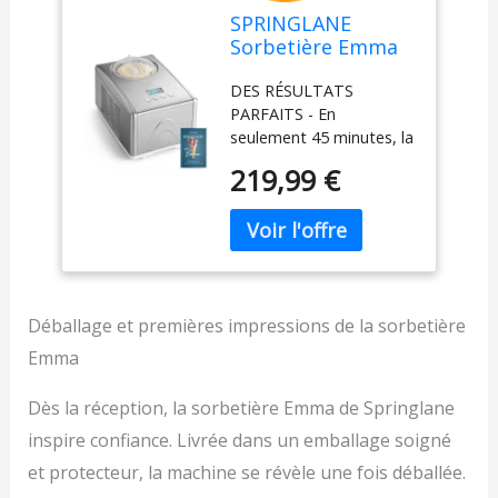
SPRINGLANE
Sorbetière Emma
1,5 L avec
DES RÉSULTATS
compresseur auto-
PARFAITS - En
refroidissant 150
seulement 45 minutes, la
W, en acier
sorbetière auto-
inoxydable avec
219,99 €
refroidissante crée 1,5
bac à glaçons
litre de glace crémeuse
amovible, avec
ou de sorbet, de parfait,
livret de recettes
de glace molle et même
(Argent)
de yaourt glacé sans
pré-congélation. Grâce à
la fonction de post-
Déballage et premières impressions de la sorbetière
refroidissement, Emma
Emma
garde votre glace finie
au frais même après sa
Dès la réception, la sorbetière Emma de Springlane
préparation. PUISSANT -
inspire confiance. Livrée dans un emballage soigné
Grâce au compresseur
intégré et à la capacité
et protecteur, la machine se révèle une fois déballée.
de refroidissement de