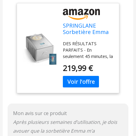
SPRINGLANE
Sorbetière Emma
1,5 L avec
DES RÉSULTATS
compresseur auto-
PARFAITS - En
refroidissant 150
seulement 45 minutes, la
W, en acier
sorbetière auto-
inoxydable avec
219,99 €
refroidissante crée 1,5
bac à glaçons
litre de glace crémeuse
amovible, avec
ou de sorbet, de parfait,
livret de recettes
de glace molle et même
(Argent)
de yaourt glacé sans
pré-congélation. Grâce à
la fonction de post-
Mon avis sur ce produit
refroidissement, Emma
garde votre glace finie
Après plusieurs semaines d’utilisation, je dois
au frais même après sa
avouer que la sorbetière Emma m’a
préparation. PUISSANT -