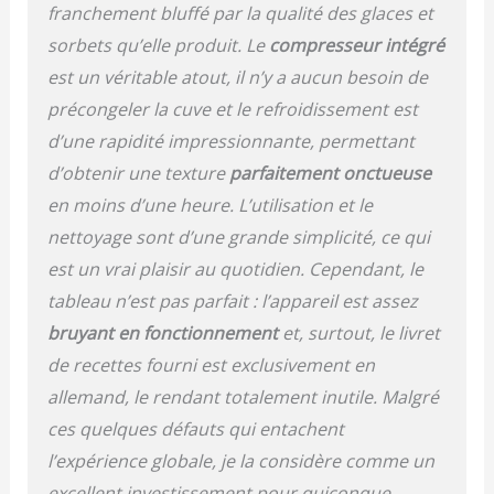
Grâce au compresseur
franchement bluffé par la qualité des glaces et
intégré et à la capacité
sorbets qu’elle produit. Le
compresseur intégré
de refroidissement de
est un véritable atout, il n’y a aucun besoin de
150 watts, Emma peut
se passer de pré-
précongeler la cuve et le refroidissement est
refroidissement et
d’une rapidité impressionnante, permettant
prépare des glaces au
d’obtenir une texture
parfaitement onctueuse
congélateur jusqu'à -35
degrés. SIMPLE ET SÛR -
en moins d’une heure. L’utilisation et le
La sorbetière testée
nettoyage sont d’une grande simplicité, ce qui
Intertek GS dispose
d'une ouverture de
est un vrai plaisir au quotidien. Cependant, le
couvercle pratique pour
tableau n’est pas parfait : l’appareil est assez
ajouter des ingrédients
bruyant en fonctionnement
et, surtout, le livret
pendant le processus de
mélange. Le récipient à
de recettes fourni est exclusivement en
glace en acier inoxydable
allemand, le rendant totalement inutile. Malgré
et la partie mélangeuse
ces quelques défauts qui entachent
peuvent être retirés pour
un nettoyage facile
l’expérience globale, je la considère comme un
CONTENU DE LA
excellent investissement pour quiconque