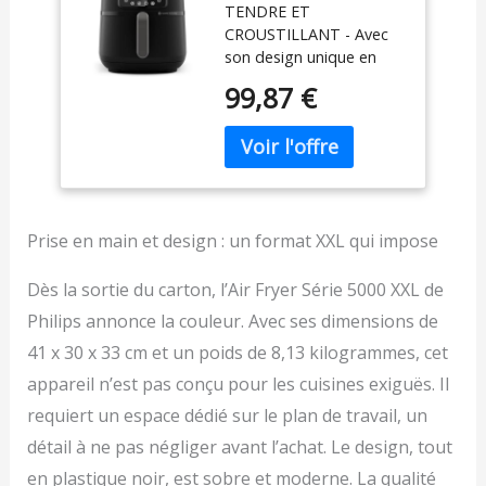
TENDRE ET
fonctions de
CROUSTILLANT - Avec
cuisson, format
son design unique en
XXL de 7,2L/1,4kg,
forme d'étoile, la
technologie
99,87 €
technologie Rapid Air fait
RapidAir, -90% de
circuler l'air chaud pour
matières grasses,
obtenir de délicieux plats
écran tactile, facile
croustillants à l'extérieur
à nettoyer, noir
et moelleux à l'intérieur,
(HD9285/90)
avec peu ou pas d'huile
ajoutée. TAILLE XXL
Prise en main et design : un format XXL qui impose
POUR TOUTE LA
FAMILLE - Préparez
Dès la sortie du carton, l’Air Fryer Série 5000 XXL de
facilement jusqu'à 6
Philips annonce la couleur. Avec ses dimensions de
portions à la fois grâce
41 x 30 x 33 cm et un poids de 8,13 kilogrammes, cet
au panier de 1,4kg et à la
cuve de 7,2L. CUISSON
appareil n’est pas conçu pour les cuisines exiguës. Il
EN UN SEUL GESTE -
requiert un espace dédié sur le plan de travail, un
Ecran tactile avec 8
programmes prédéfinis
détail à ne pas négliger avant l’achat. Le design, tout
pour les snacks surgelés,
en plastique noir, est sobre et moderne. La qualité