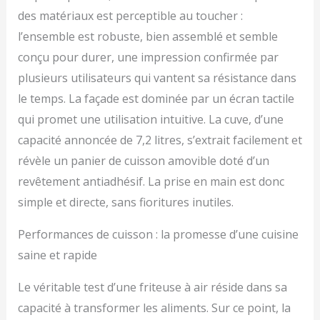
les frites fraîches, la
des matériaux est perceptible au toucher :
viande, le poisson, les
cuisses de poulet, les
l’ensemble est robuste, bien assemblé et semble
gâteaux, les légumes
conçu pour durer, une impression confirmée par
grillés, ou le maintien au
plusieurs utilisateurs qui vantent sa résistance dans
chaud. 16 FAÇONS DE
CUISINER - Des
le temps. La façade est dominée par un écran tactile
possibilités infinies !
qui promet une utilisation intuitive. La cuve, d’une
Faites cuire, griller, rôtir,
toaster, déshydrater,
capacité annoncée de 7,2 litres, s’extrait facilement et
décongeler, réchauffer,
révèle un panier de cuisson amovible doté d’un
maintenir au chaud, et
revêtement antiadhésif. La prise en main est donc
plus encore ! RECETTES
PERSONNALISEES -
simple et directe, sans fioritures inutiles.
Explorez des centaines
de recettes savoureuses
Performances de cuisson : la promesse d’une cuisine
et envoyez-les
saine et rapide
directement à votre
friteuse à travers
Le véritable test d’une friteuse à air réside dans sa
l'application HomeID.
Créées par des experts
capacité à transformer les aliments. Sur ce point, la
pour une cuisine facile et