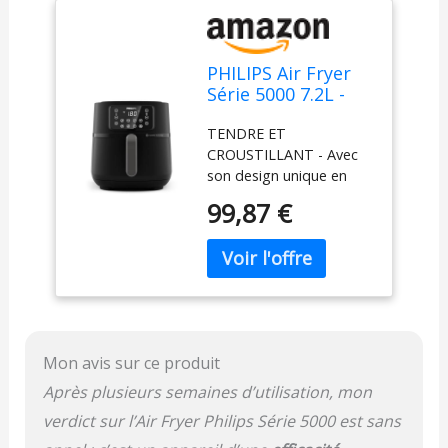
PHILIPS Air Fryer
Série 5000 7.2L -
Connecté - 16
TENDRE ET
fonctions de
CROUSTILLANT - Avec
cuisson, format
son design unique en
XXL de 7,2L/1,4kg,
forme d'étoile, la
technologie
99,87 €
technologie Rapid Air fait
RapidAir, -90% de
circuler l'air chaud pour
matières grasses,
obtenir de délicieux plats
écran tactile, facile
croustillants à l'extérieur
à nettoyer, noir
et moelleux à l'intérieur,
(HD9285/90)
avec peu ou pas d'huile
ajoutée. TAILLE XXL
Mon avis sur ce produit
POUR TOUTE LA
FAMILLE - Préparez
Après plusieurs semaines d’utilisation, mon
facilement jusqu'à 6
verdict sur l’Air Fryer Philips Série 5000 est sans
portions à la fois grâce