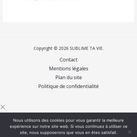
Copyright © 2026 SUBLIME TA VIE.
Contact
Mentions légales
Plan du site
Politique de confidentialité
Commencez à saisir du texte et appuyez sur Entrée
Nous utilisons des cookies pour vous garantir la meilleure
pour rechercher
expérience sur notre site web. Si vous continuez à utiliser ce
site, nous supposerons que vous en êtes satisfait.