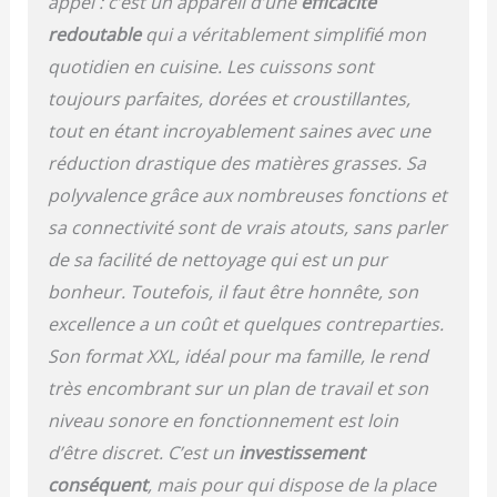
au panier de 1,4kg et à la
appel : c’est un appareil d’une
efficacité
cuve de 7,2L. CUISSON
redoutable
qui a véritablement simplifié mon
EN UN SEUL GESTE -
quotidien en cuisine. Les cuissons sont
Ecran tactile avec 8
programmes prédéfinis
toujours parfaites, dorées et croustillantes,
pour les snacks surgelés,
tout en étant incroyablement saines avec une
les frites fraîches, la
réduction drastique des matières grasses. Sa
viande, le poisson, les
cuisses de poulet, les
polyvalence grâce aux nombreuses fonctions et
gâteaux, les légumes
sa connectivité sont de vrais atouts, sans parler
grillés, ou le maintien au
chaud. 16 FAÇONS DE
de sa facilité de nettoyage qui est un pur
CUISINER - Des
bonheur. Toutefois, il faut être honnête, son
possibilités infinies !
excellence a un coût et quelques contreparties.
Faites cuire, griller, rôtir,
toaster, déshydrater,
Son format XXL, idéal pour ma famille, le rend
décongeler, réchauffer,
très encombrant sur un plan de travail et son
maintenir au chaud, et
niveau sonore en fonctionnement est loin
plus encore ! RECETTES
PERSONNALISEES -
d’être discret. C’est un
investissement
Explorez des centaines
conséquent
, mais pour qui dispose de la place
de recettes savoureuses