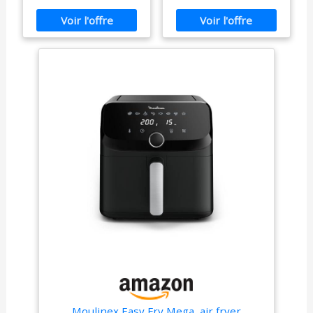
8 programmes
PerfectCook, 9
décongeler, réchauffer,
automatiques,
Modes de Cuisson,
maintenir au chaud, et
Séparateur double
Tactile, Réglable 80-
plus encore ! RECETTES
cuisson, Application
200ºC, Cuisson 60
Moulinex, air fryer
min, Protection
PERSONNALISEES -
EZ801810
contre la Surchauffe.
Explorez des centaines
de recettes savoureuses
et envoyez-les
directement à votre
friteuse à travers
l'application HomeID.
Créées par des experts
pour une cuisine facile et
saine, incluant des
options végétaliennes et
végétariennes.
Moulinex Easy Fry Mega, air fryer