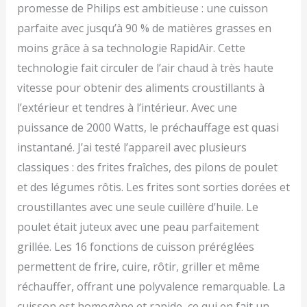
promesse de Philips est ambitieuse : une cuisson
saine, incluant des
options végétaliennes et
parfaite avec jusqu’à 90 % de matières grasses en
végétariennes.
moins grâce à sa technologie RapidAir. Cette
technologie fait circuler de l’air chaud à très haute
vitesse pour obtenir des aliments croustillants à
l’extérieur et tendres à l’intérieur. Avec une
puissance de 2000 Watts, le préchauffage est quasi
instantané. J’ai testé l’appareil avec plusieurs
classiques : des frites fraîches, des pilons de poulet
et des légumes rôtis. Les frites sont sorties dorées et
croustillantes avec une seule cuillère d’huile. Le
poulet était juteux avec une peau parfaitement
grillée. Les 16 fonctions de cuisson préréglées
permettent de frire, cuire, rôtir, griller et même
réchauffer, offrant une polyvalence remarquable. La
cuisson est homogène et rapide, ce qui en fait un