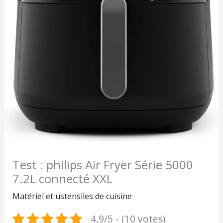
Test : philips Air Fryer Série 5000
7.2L connecté XXL
Matériel et ustensiles de cuisine
4.9/5 - (10 votes)