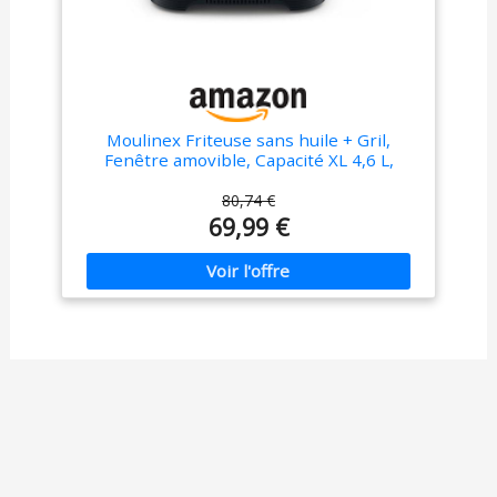
Moulinex Friteuse sans huile + Gril,
Fenêtre amovible, Capacité XL 4,6 L,
Jusqu'à 6 personnes, Air Fryer, Écran
tactile, 8 programmes automatiques, Easy
80,74 €
Fry & Grill Vision, EZ506820
69,99 €