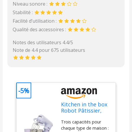
Niveau sonore :
Stabilité :
Facilité d’utilisation :
Qualité des accessoires :
Notes des utilisateurs 4.4/5
Note de 4.4 pour 675 utilisateurs
-5%
Kitchen in the box
Robot Pâtissier,
4.5L+5L 2Bols
Trois capacités pour
Robots de Cuisine,
chaque type de maison :
10 Vitesses