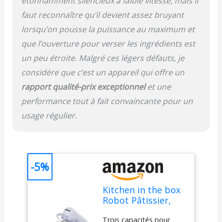
étonnamment silencieux à faible vitesse, mais il
main. Disponible en plus
de dix couleurs, ce pétrin
faut reconnaître qu’il devient assez bruyant
de boulanger
lorsqu’on pousse la puissance au maximum et
s'harmonise
parfaitement avec votre
que l’ouverture pour verser les ingrédients est
décor de cuisine, tout en
un peu étroite. Malgré ces légers défauts, je
offrant une vue à 360°
considère que c’est un appareil qui offre un
attrayante. Compact et
Puissant : Ce batteur sur
rapport qualité-prix exceptionnel
et une
socle est de petite taille
performance tout à fait convaincante pour un
mais il contient un
puissant moteur de 1300
usage régulier.
W, offrant un couple
élevé et une efficacité
pour différents besoins
de recette. Sa
-5%
conception légère prend
un minimum de place et
est facile à ranger.
Kitchen in the box
Contrôle Précis avec 10
Robot Pâtissier,
Vitesses : Ajustez
4.5L+5L 2Bols
facilement la vitesse
Trois capacités pour
Robots de Cuisine,