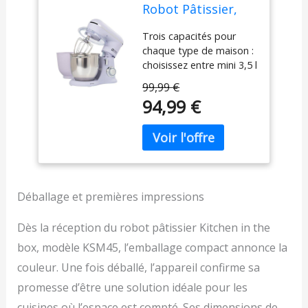
Robot Pâtissier,
4.5L+5L 2Bols
Trois capacités pour
Robots de Cuisine,
chaque type de maison :
10 Vitesses
choisissez entre mini 3,5 l
Batteur Electrique
pour les petites cuisines
Cuisine, 1300W
99,99 €
ou les débutants, 5 l
Pétrin
94,99 €
pour les familles qui
Professionnel avec
cuisinent
Fouet, Batteur,
quotidiennement, ou 2
Crochet (Lilac)
bols de 4,5 l et 5 l pour
une polyvalence
maximale. Un même
mixeur pétrisseur
Déballage et premières impressions
s'adapte à vos besoins
réels. Revêtement
Dès la réception du robot pâtissier Kitchen in the
Spécial : Notre robot
box, modèle KSM45, l’emballage compact annonce la
pâtissier combine
couleur. Une fois déballé, l’appareil confirme sa
fonctionnalité, confort et
esthétique. La finition
promesse d’être une solution idéale pour les
mate ne se contente pas
cuisines où l’espace est compté. Ses dimensions de