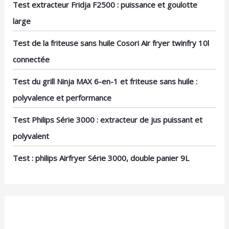
temps au quotidien Écran
Test extracteur Fridja F2500 : puissance et goulotte
tactile LED, sécurité
large
intelligente et excellente
stabilité: Le panneau
tactile LED couleur avec
Test de la friteuse sans huile Cosori Air fryer twinfry 10l
bouton rotatif permet de
connectée
régler facilement vitesse,
minuterie et
température. Le système
Test du grill Ninja MAX 6-en-1 et friteuse sans huile :
de sécurité Poka-Yoke
bloque le démarrage si
polyvalence et performance
les éléments sont mal
installés. Ses 4 pieds
Test Philips Série 3000 : extracteur de jus puissant et
antidérapants assurent
une parfaite stabilité,
polyvalent
même avec les
préparations les plus
Test : philips Airfryer Série 3000, double panier 9L
exigeantes