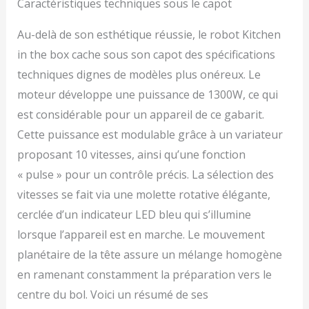
Caractéristiques techniques sous le capot
et un design à tête
inclinable pour un accès
Au-delà de son esthétique réussie, le robot Kitchen
facile au bol. Les
accessoires amovibles
in the box cache sous son capot des spécifications
(crochet à pâte, batteur
techniques dignes de modèles plus onéreux. Le
plat, fouet) sont
moteur développe une puissance de 1300W, ce qui
compatibles avec le lave-
vaisselle pour un
est considérable pour un appareil de ce gabarit.
nettoyage rapide et sans
Cette puissance est modulable grâce à un variateur
effort.
proposant 10 vitesses, ainsi qu’une fonction
« pulse » pour un contrôle précis. La sélection des
vitesses se fait via une molette rotative élégante,
cerclée d’un indicateur LED bleu qui s’illumine
lorsque l’appareil est en marche. Le mouvement
planétaire de la tête assure un mélange homogène
en ramenant constamment la préparation vers le
centre du bol. Voici un résumé de ses