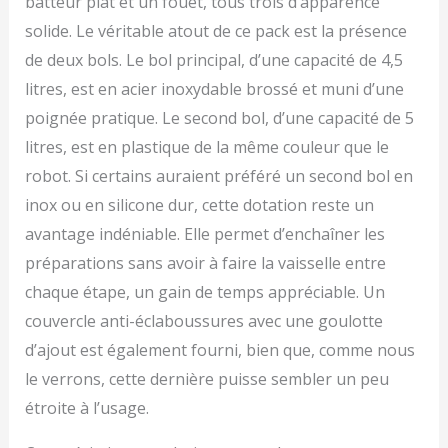
batteur plat et un fouet, tous trois d’apparence
est facile à ranger.
solide. Le véritable atout de ce pack est la présence
Contrôle Précis avec 10
de deux bols. Le bol principal, d’une capacité de 4,5
Vitesses : Ajustez
facilement la vitesse
litres, est en acier inoxydable brossé et muni d’une
grâce aux 10 réglages
poignée pratique. Le second bol, d’une capacité de 5
disponibles, y compris
une fonction pulse, vous
litres, est en plastique de la même couleur que le
permettant de passer
robot. Si certains auraient préféré un second bol en
d’un mélange doux à un
inox ou en silicone dur, cette dotation reste un
mélange rapide. Que
vous fouettiez de la
avantage indéniable. Elle permet d’enchaîner les
crème ou pétrissiez de la
préparations sans avoir à faire la vaisselle entre
pâte à pain, ce robot
garantit des résultats
chaque étape, un gain de temps appréciable. Un
constants à chaque
couvercle anti-éclaboussures avec une goulotte
utilisation. Facilité
d’ajout est également fourni, bien que, comme nous
d'Utilisation et
Nettoyage : Nos robots
le verrons, cette dernière puisse sembler un peu
de cuisine sont conçus
étroite à l’usage.
pour être convivial avec
des commandes simples