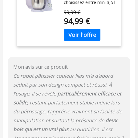
choisissez entre mini 3,5 l
Batteur Electrique
pour les petites cuisines
Cuisine, 1300W
99,99 €
ou les débutants, 5 l
Pétrin
94,99 €
pour les familles qui
Professionnel avec
cuisinent
Fouet, Batteur,
quotidiennement, ou 2
Crochet (Lilac)
bols de 4,5 l et 5 l pour
une polyvalence
maximale. Un même
mixeur pétrisseur
Mon avis sur ce produit
s'adapte à vos besoins
réels. Revêtement
Ce robot pâtissier couleur lilas m’a d’abord
Spécial : Notre robot
séduit par son design compact et réussi. À
pâtissier combine
fonctionnalité, confort et
l’usage, il se révèle
particulièrement efficace et
esthétique. La finition
solide
, restant parfaitement stable même lors
mate ne se contente pas
du pétrissage. J’apprécie vraiment sa facilité de
d'ajouter une touche
esthétique moderne,
manipulation et surtout la présence de
deux
mais il améliore
bols qui est un vrai plus
au quotidien. Il est
également la prise en