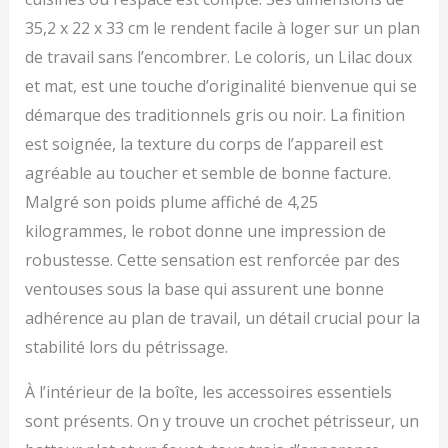
d'ajouter une touche
esthétique moderne,
35,2 x 22 x 33 cm le rendent facile à loger sur un plan
mais il améliore
de travail sans l’encombrer. Le coloris, un Lilac doux
également la prise en
et mat, est une touche d’originalité bienvenue qui se
main. Disponible en plus
de dix couleurs, ce pétrin
démarque des traditionnels gris ou noir. La finition
de boulanger
est soignée, la texture du corps de l’appareil est
s'harmonise
parfaitement avec votre
agréable au toucher et semble de bonne facture.
décor de cuisine, tout en
Malgré son poids plume affiché de 4,25
offrant une vue à 360°
kilogrammes, le robot donne une impression de
attrayante. Compact et
Puissant : Ce batteur sur
robustesse. Cette sensation est renforcée par des
socle est de petite taille
ventouses sous la base qui assurent une bonne
mais il contient un
adhérence au plan de travail, un détail crucial pour la
puissant moteur de 1300
W, offrant un couple
stabilité lors du pétrissage.
élevé et une efficacité
pour différents besoins
À l’intérieur de la boîte, les accessoires essentiels
de recette. Sa
sont présents. On y trouve un crochet pétrisseur, un
conception légère prend
un minimum de place et