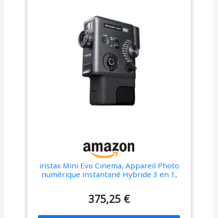
instax Mini Evo Cinema, Appareil Photo
numérique instantané Hybride 3 en 1,
imprimante pour Smartphone et caméra
vidéo avec écran Haute résolution de 1,54
375,25 €
Pouce, retardateur, Prise de Vue à
Distance