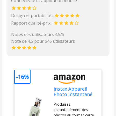
Connectivité et application mobile :
Design et portabilité :
Rapport qualité-prix :
Notes des utilisateurs 4.5/5
Note de 4.5 pour 546 utilisateurs
-16%
instax Appareil
Photo instantané
Hybrid Mini LiPlay
Produisez
Vert Matcha avec
instantanément des
écran LCD arrière
photos au format carte
de 2,7 Pouces,