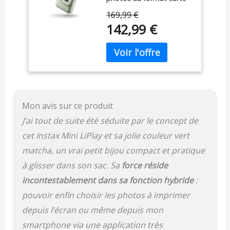
de crédit, avec la
Emplacement pour
169,99 €
possibilité
Carte Micro SD,
142,99 €
supplémentaire de
Chargement USB
consulter et de modifier
Type-c, Film Vendu
les images avant
séparément
l'impression. Écran LCD
arrière de 2,7 pouces,
impression rapide en 12
secondes, possibilité
Mon avis sur ce produit
d'ajouter du son aux
images via des codes QR
J’ai tout de suite été séduite par le concept de
Stockage d'images
cet Instax Mini LiPlay et sa jolie couleur vert
interne et emplacement
pour carte SD Utilise
matcha, un vrai petit bijou compact et pratique
tous les mini films Instax
à glisser dans son sac. Sa
force réside
vendus séparément Une
incontestablement dans sa fonction hybride
:
multitude de cadres et
de filtres à ajouter avant
pouvoir enfin choisir les photos à imprimer
l'impression, ainsi que 3
depuis l’écran ou même depuis mon
paramètres favoris
smartphone via une application très