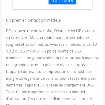
séparément
l'impression. Écran LCD
arrière de 2,7 pouces,
impression rapide en 12
secondes, possibilité
Un premier contact prometteur
d'ajouter du son aux
images via des codes QR
Dès l’ouverture de la boîte, l’instax Mini LiPlay dans
Stockage d'images
sa livrée Vert Matcha séduit par son esthétique
interne et emplacement
soignée et sa compacité. Avec ses dimensions de 4,3
pour carte SD Utilise
tous les mini films Instax
x 8,2 x 12,5 cm pour un poids plume de 255
vendus séparément Une
grammes, il se glisse aisément dans un sac à main ou
multitude de cadres et
de filtres à ajouter avant
une grande poche. La prise en main est agréable,
l'impression, ainsi que 3
l’appareil donnant une impression de robustesse
paramètres favoris
malgré sa légèreté. Le colis contient l’essentiel pour
démarrer : l’appareil, un câble de chargement USB
Type-C, une dragonne assortie et un manuel
d’utilisation. On note immédiatement l’absence de