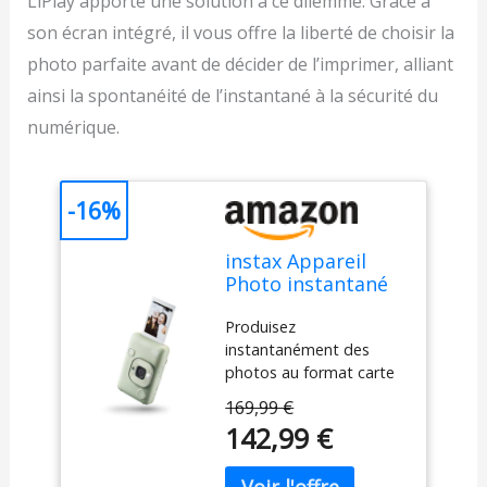
LiPlay apporte une solution à ce dilemme. Grâce à
son écran intégré, il vous offre la liberté de choisir la
photo parfaite avant de décider de l’imprimer, alliant
ainsi la spontanéité de l’instantané à la sécurité du
numérique.
-16%
instax Appareil
Photo instantané
Hybrid Mini LiPlay
Produisez
Vert Matcha avec
instantanément des
écran LCD arrière
photos au format carte
de 2,7 Pouces,
de crédit, avec la
Emplacement pour
169,99 €
possibilité
Carte Micro SD,
142,99 €
supplémentaire de
Chargement USB
consulter et de modifier
Type-c, Film Vendu
les images avant