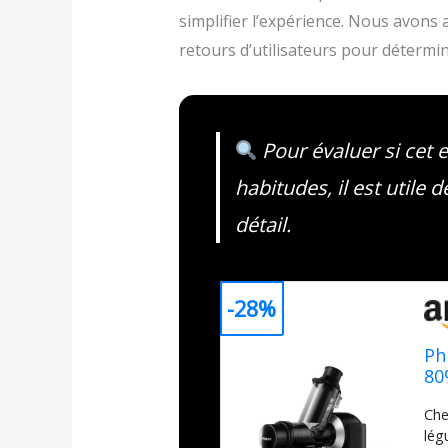
simplifier l’expérience. Nous avons a
retours d’utilisateurs pour détermin
Pour évaluer si cet 
habitudes, il est utile 
détail.
-28%
Ph
80
Che
lég