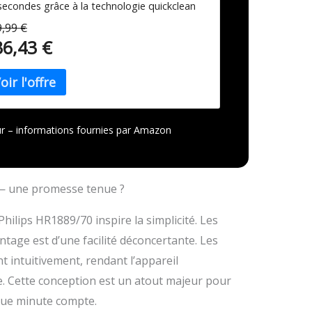
secondes grâce à la technologie quickclean
 extraction jusqu'à 80% avec la technologie
,99 €
ovante Masticating. Rangement et utilisation
36,43 €
plifié grâce à son design compact.
allage: > 90 % de matériaux recyclés Livre
recette inclus et application gratuite
meID" pour de délicieuses recettes de jus
jour – informations fournies par Amazon
e — une promesse tenue ?
Philips HR1889/70 inspire la simplicité. Les
tage est d’une facilité déconcertante. Les
t intuitivement, rendant l’appareil
. Cette conception est un atout majeur pour
aque minute compte.