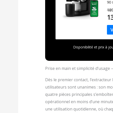
90 
Une
189
inn
1
sim
Emb
de 
"Ho
Disponibilité et prix à 
Prise en main et simplicité d’usag
Dès le premier contact, l’extracteur 
utilisateurs sont unanimes : son mon
quatre pièces principales s’emboîten
opérationnel en moins d’une minute
une utilisation quotidienne, où ch