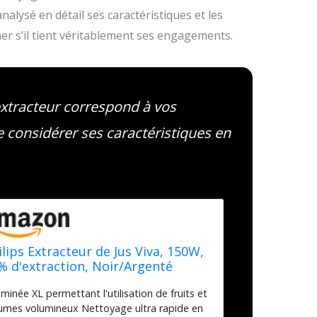
nalysé en détail ses caractéristiques et les
er s’il tient véritablement ses engagements.
extracteur correspond à vos
de considérer ses caractéristiques en
ilips Extracteur de Jus Viva, 150W,
% d'extraction, Noir/Argenté
minée XL permettant l'utilisation de fruits et
umes volumineux Nettoyage ultra rapide en