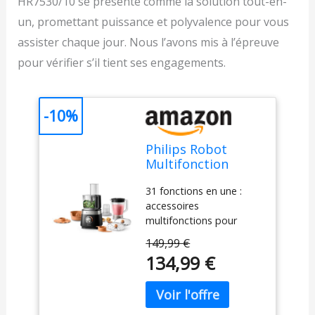
HR7530/10 se présente comme la solution tout-en-
un, promettant puissance et polyvalence pour vous
assister chaque jour. Nous l’avons mis à l’épreuve
pour vérifier s’il tient ses engagements.
-10%
Philips Robot
Multifonction
Compact - 850W,
31 fonctions en une :
31 Fonctions, Bol
accessoires
de 2.1L, Ultra
multifonctions pour
Puissant, Lame en
hacher, réduire en purée,
Acier Inoxydable
149,99 €
émincer, trancher,
(HR7530/10)
134,99 €
déchiqueter, fouetter,
battre, pétrir,
émulsionner et plus -
Pichet mélangeur,