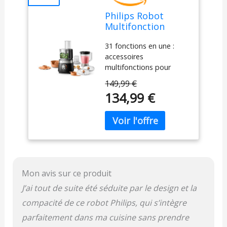
Philips Robot
Multifonction
Compact - 850W,
31 fonctions en une :
31 Fonctions, Bol
accessoires
de 2.1L, Ultra
multifonctions pour
Puissant, Lame en
hacher, réduire en purée,
Acier Inoxydable
149,99 €
émincer, trancher,
(HR7530/10)
134,99 €
déchiqueter, fouetter,
battre, pétrir,
émulsionner et plus -
Pichet mélangeur,
presse-agrumes et
disque pour frites inclus
Vos préparations sans
Mon avis sur ce produit
effort : le puissant
moteur de 850 W
J’ai tout de suite été séduite par le design et la
transforme facilement
compacité de ce robot Philips, qui s’intègre
les ingrédients, de la
pâte à pain aux légumes
parfaitement dans ma cuisine sans prendre
durs, du fromage au