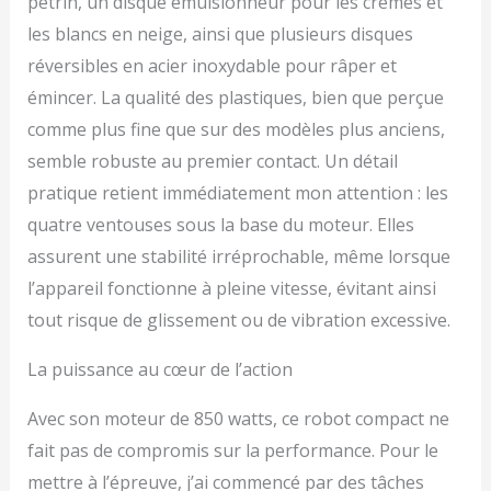
pétrin, un disque émulsionneur pour les crèmes et
seule fois : design
compact avec grand bol
les blancs en neige, ainsi que plusieurs disques
de 2,1 L - 5 portions de
réversibles en acier inoxydable pour râper et
soupe à la fois - Tous les
émincer. La qualité des plastiques, bien que perçue
accessoires passent au
lave-vaisselle et se
comme plus fine que sur des modèles plus anciens,
rangent dans le bol
semble robuste au premier contact. Un détail
Contenu de la boite :
petit robot
pratique retient immédiatement mon attention : les
multifonction, bloc
quatre ventouses sous la base du moteur. Elles
lames, presse-agrumes,
assurent une stabilité irréprochable, même lorsque
émulsionneur, disque
pour frites, bol mixeur,
l’appareil fonctionne à pleine vitesse, évitant ainsi
outil pétrisseur, moulin,
tout risque de glissement ou de vibration excessive.
disque réversible, boîte
de rangement
La puissance au cœur de l’action
Avec son moteur de 850 watts, ce robot compact ne
fait pas de compromis sur la performance. Pour le
mettre à l’épreuve, j’ai commencé par des tâches