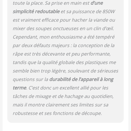
toute la place. Sa prise en main est
d’une
chocolat - Tranche et
simplicité redoutable
et sa puissance de 850W
râpe facilement
Préparation rapide - La
est vraiment efficace pour hacher la viande ou
technologie PowerChop
mixer des soupes onctueuses en un clin d’œil.
combine une forme de
Cependant, mon enthousiasme a été tempéré
lame, un angle de coupe
et un bol conçus pour
par deux défauts majeurs : la conception de la
des résultats parfaits -
râpe est très décevante et peu performante,
La grande cheminée
permet de glisser de
tandis que la qualité globale des plastiques me
plus gros morceaux
semble bien trop légère, soulevant de sérieuses
Jusqu'à 5 portions en une
questions sur la
durabilité de l’appareil à long
seule fois : design
compact avec grand bol
terme
. C’est donc un excellent allié pour les
de 2,1 L - 5 portions de
tâches de mixage et de hachage au quotidien,
soupe à la fois - Tous les
accessoires passent au
mais il montre clairement ses limites sur sa
lave-vaisselle et se
robustesse et ses fonctions de découpe.
rangent dans le bol
Contenu de la boite :
petit robot