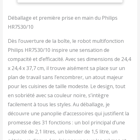
presse-agrumes et
disque pour frites inclus
Vos préparations sans
Déballage et première prise en main du Philips
effort : le puissant
HR7530/10
moteur de 850 W
transforme facilement
Dès l’ouverture de la boîte, le robot multifonction
les ingrédients, de la
Philips HR7530/10 inspire une sensation de
pâte à pain aux légumes
durs, du fromage au
compacité et d’efficacité. Avec ses dimensions de 24,4
chocolat - Tranche et
x 24,4 x 37,7 cm, il trouve aisément sa place sur un
râpe facilement
Préparation rapide - La
plan de travail sans l’encombrer, un atout majeur
technologie PowerChop
pour les cuisines de taille modeste. Le design, tout
combine une forme de
en sobriété avec sa couleur noire, s’intègre
lame, un angle de coupe
et un bol conçus pour
facilement à tous les styles. Au déballage, je
des résultats parfaits -
découvre une panoplie d’accessoires qui justifient la
La grande cheminée
permet de glisser de
promesse des 31 fonctions : un bol principal d’une
plus gros morceaux
capacité de 2,1 litres, un blender de 1,5 litre, un
Jusqu'à 5 portions en une