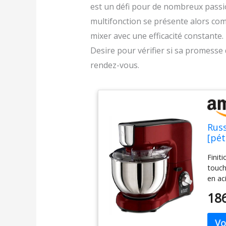
est un défi pour de nombreux passio
multifonction se présente alors comm
mixer avec une efficacité constante
Desire pour vérifier si sa promesse
rendez-vous.
Russ
[pét
(3 f
Finit
pétr
touch
vite
en ac
croch
18
les p
vites
types