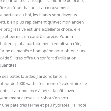
ncé par un test classique : la montée de blancs
 Grâce au fouet ballon et au mouvement
e parfaite du bol, les blancs sont devenus
ord, bien plus rapidement qu’avec mon ancien
 progressive est une excellente chose, elle
e et permet un contrôle précis. Pour la
batteur plat a parfaitement rempli son rôle,
 farine de manière homogène pour obtenir une
l de 5 litres offre un confort d’utilisation
uantités.
e des pâtes lourdes. J’ai donc lancé la
oteur de 1000 watts s’est montré volontaire. Le
ents et a commencé à pétrir la pâte avec
yennement denses, le robot s’en sort
une pâte très ferme et peu hydratée, j’ai noté