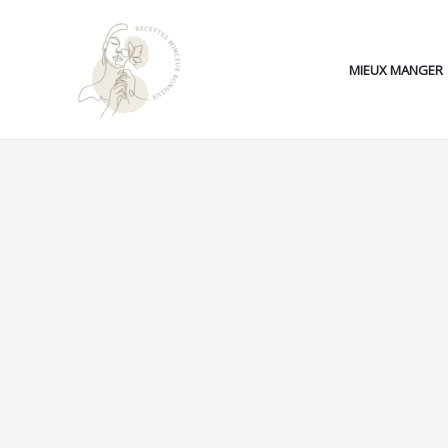
Aller
Search...
au
contenu
MIEUX MANGER