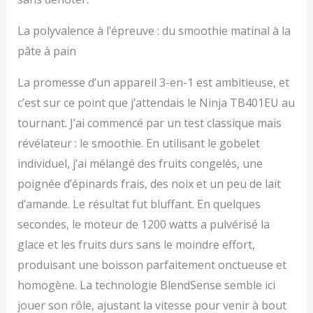
gobelet 680 ml (liquide
max. 644 ml), lame Ninja
La polyvalence à l’épreuve : du smoothie matinal à la
à écraser/hacher, lame à
hacher, lame à pâte,
pâte à pain
lame à trancher/émincer,
lames Hybrid Edge Les
La promesse d’un appareil 3-en-1 est ambitieuse, et
dimensions sont : H :
c’est sur ce point que j’attendais le Ninja TB401EU au
44,5 cm x L : 21 cm x P :
17,5 cm. Poids : 6,3 kg.
tournant. J’ai commencé par un test classique mais
Couleur : Noir
révélateur : le smoothie. En utilisant le gobelet
individuel, j’ai mélangé des fruits congelés, une
poignée d’épinards frais, des noix et un peu de lait
d’amande. Le résultat fut bluffant. En quelques
secondes, le moteur de 1200 watts a pulvérisé la
glace et les fruits durs sans le moindre effort,
produisant une boisson parfaitement onctueuse et
homogène. La technologie BlendSense semble ici
jouer son rôle, ajustant la vitesse pour venir à bout