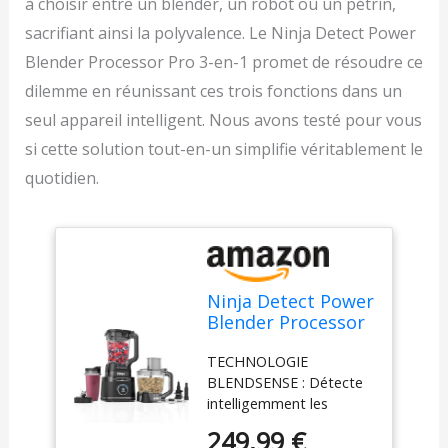
à choisir entre un blender, un robot ou un pétrin,
sacrifiant ainsi la polyvalence. Le Ninja Detect Power
Blender Processor Pro 3-en-1 promet de résoudre ce
dilemme en réunissant ces trois fonctions dans un
seul appareil intelligent. Nous avons testé pour vous
si cette solution tout-en-un simplifie véritablement le
quotidien.
Ninja Detect Power
Blender Processor
Pro 3-en-1, mixeur
TECHNOLOGIE
1200W TB401EU
BLENDSENSE : Détecte
intelligemment les
ingrédients, la taille des
249,99 €
portions et la glace, puis