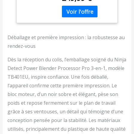
ajuste automatiquement
la vitesse, le temps et les
pulsations pour des
résultats parfaitement
lisses 3 APPAREILS EN 1 :
Mixeur, robot ménager
Déballage et première impression : la robustesse au
et mixeur personnel peu
rendez-vous
encombrant. Préparez
du café glacé pour vos
Dès la réception du colis, l’emballage soigné du Ninja
déplacements dans le
Detect Power Blender Processor Pro 3-en-1, modèle
gobelet individuel.
Pétrissez de la pâte dans
TB401EU, inspire confiance. Une fois déballé,
le bol à mélanger ou des
l’appareil confirme cette première impression. Le
cocktails dans le grand
récipient CADRAN DE
bloc moteur, d’un noir sobre et élégant, pèse son
DÉTECTION : Le cadran
poids et repose fermement sur le plan de travail
facile à lire vous permet
grâce à ses ventouses, un détail qui témoigne d’une
de contrôler entièrement
le mixage, le hachage,
conception pensée pour la stabilité. Les matériaux
etc. Choisissez parmi 20
utilisés, principalement du plastique de haute qualité
modes (14 manuels et 6