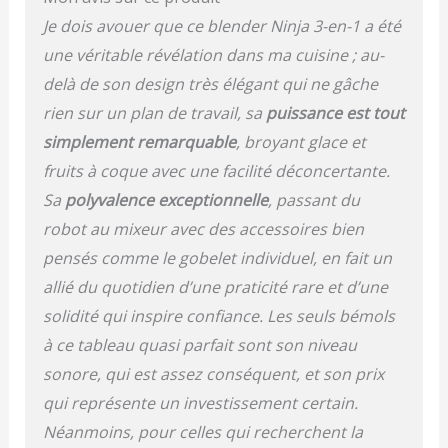
encombrant. Préparez
Je dois avouer que ce blender Ninja 3-en-1 a été
du café glacé pour vos
une véritable révélation dans ma cuisine ; au-
déplacements dans le
gobelet individuel.
delà de son design très élégant qui ne gâche
Pétrissez de la pâte dans
rien sur un plan de travail, sa
puissance est tout
le bol à mélanger ou des
simplement remarquable
, broyant glace et
cocktails dans le grand
récipient CADRAN DE
fruits à coque avec une facilité déconcertante.
DÉTECTION : Le cadran
Sa
polyvalence exceptionnelle
, passant du
facile à lire vous permet
robot au mixeur avec des accessoires bien
de contrôler entièrement
le mixage, le hachage,
pensés comme le gobelet individuel, en fait un
etc. Choisissez parmi 20
allié du quotidien d’une praticité rare et d’une
modes (14 manuels et 6
automatiques).
solidité qui inspire confiance. Les seuls bémols
Comprend également un
à ce tableau quasi parfait sont son niveau
minuteur et une
sonore, qui est assez conséquent, et son prix
notification d'ajout de
liquide MODES AUTO,
qui représente un investissement certain.
MANUEL et PRÉRÉGLÉ :
Néanmoins, pour celles qui recherchent la
Les mixeurs Ninja Detect