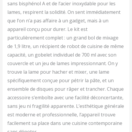
sans bisphénol A et de l’acier inoxydable pour les
automatiques).
Comprend également un
lames, respirent la solidité. On sent immédiatement
minuteur et une
que l’on n’a pas affaire à un gadget, mais à un
notification d'ajout de
liquide MODES AUTO,
appareil conçu pour durer. Le kit est
MANUEL et PRÉRÉGLÉ :
particulièrement complet : un grand bol de mixage
Les mixeurs Ninja Detect
de 1,9 litre, un récipient de robot de cuisine de même
vous permettent de
prendre le contrôle de
capacité, un gobelet individuel de 700 ml avec son
votre cuisine. Profitez de
couvercle et un jeu de lames impressionnant. On y
la technologie
automatique
trouve la lame pour hacher et mixer, une lame
BlendSense, des 10
spécifiquement conçue pour pétrir la pâte, et un
vitesses et des modes
ensemble de disques pour râper et trancher. Chaque
préréglés pratiques.
Inclus un guide de
accessoire s’emboîte avec une facilité déconcertante,
recettes INCLUS : Base
sans jeu ni fragilité apparente. L’esthétique générale
moteur 1200 W, récipient
est moderne et professionnelle, l’appareil trouve
2L et couvercle (liquide
max. 1,9L), bol de 1,8L
facilement sa place dans une cuisine contemporaine
(remplissage max. 1,6L),
sans dénoter.