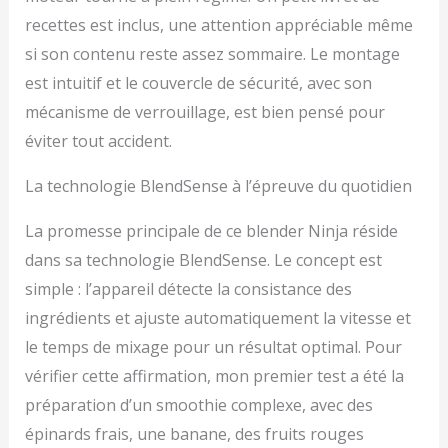
la technologie
automatique
recettes est inclus, une attention appréciable même
BlendSense, des 10
si son contenu reste assez sommaire. Le montage
vitesses et des modes
est intuitif et le couvercle de sécurité, avec son
préréglés pratiques
INCLUS : Ninja Detect
mécanisme de verrouillage, est bien pensé pour
Power Blender, base
éviter tout accident.
moteur de 1200 W,
récipient avec couvercle,
La technologie BlendSense à l’épreuve du quotidien
lame Ninja Detect Total
Crushing pour écraser et
La promesse principale de ce blender Ninja réside
hacher, guides de
démarrage rapide et de
dans sa technologie BlendSense. Le concept est
recettes. Poids : 3,89 kg.
simple : l’appareil détecte la consistance des
Couleur : Noir Les
ingrédients et ajuste automatiquement la vitesse et
dimensions sont : H :
44,5 cm x L : 21 cm x P :
le temps de mixage pour un résultat optimal. Pour
17,5 cm
vérifier cette affirmation, mon premier test a été la
préparation d’un smoothie complexe, avec des
épinards frais, une banane, des fruits rouges