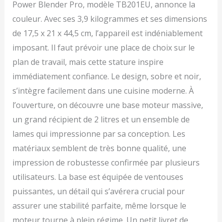
Power Blender Pro, modèle TB201EU, annonce la
facilement des
smoothies, du lait
couleur. Avec ses 3,9 kilogrammes et ses dimensions
d'avoine, de la nourriture
de 17,5 x 21 x 44,5 cm, l’appareil est indéniablement
pour bébé et bien plus
encore CADRAN DE
imposant. Il faut prévoir une place de choix sur le
DÉTECTION : Le cadran
plan de travail, mais cette stature inspire
facile à lire vous permet
immédiatement confiance. Le design, sobre et noir,
de contrôler entièrement
le mixage, le hachage,
s’intègre facilement dans une cuisine moderne. À
etc. Choisissez parmi 15
l’ouverture, on découvre une base moteur massive,
modes (11 manuels et 4
un grand récipient de 2 litres et un ensemble de
automatiques).
Comprend également un
lames qui impressionne par sa conception. Les
minuteur et une
matériaux semblent de très bonne qualité, une
notification d'ajout de
liquide MODES AUTO,
impression de robustesse confirmée par plusieurs
MANUEL et PRÉRÉGLÉ :
utilisateurs. La base est équipée de ventouses
Les mixeurs Ninja Detect
puissantes, un détail qui s’avérera crucial pour
vous permettent de
prendre le contrôle de
assurer une stabilité parfaite, même lorsque le
votre cuisine. Profitez de
moteur tourne à plein régime. Un petit livret de