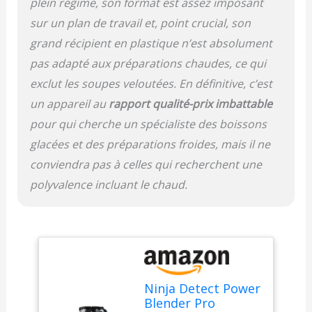
plein régime, son format est assez imposant
minuteur et une
sur un plan de travail et, point crucial, son
notification d'ajout de
liquide MODES AUTO,
grand récipient en plastique n’est absolument
MANUEL et PRÉRÉGLÉ :
pas adapté aux préparations chaudes, ce qui
Les mixeurs Ninja Detect
exclut les soupes veloutées. En définitive, c’est
vous permettent de
prendre le contrôle de
un appareil au
rapport qualité-prix imbattable
votre cuisine. Profitez de
pour qui cherche un spécialiste des boissons
la technologie
automatique
glacées et des préparations froides, mais il ne
BlendSense, des 10
conviendra pas à celles qui recherchent une
vitesses et des modes
polyvalence incluant le chaud.
préréglés pratiques
INCLUS : Ninja Detect
Power Blender, base
moteur de 1200 W,
récipient avec couvercle,
lame Ninja Detect Total
Crushing pour écraser et
Ninja Detect Power
hacher, guides de
Blender Pro
démarrage rapide et de