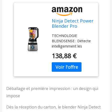
Ninja Detect Power
Blender Pro
1200W, récipient
TECHNOLOGIE
2L (1900ml de
BLENDSENSE : Détecte
capacité maximale
intelligemment les
de liquide), mixeur
ingrédients, la taille des
puissant pour
138,88 €
portions et la glace, puis
smoothies, hacher
ajuste automatiquement
des légumes et
la vitesse, le temps et les
mélanger des
pulsations pour des
boissons glacées,
résultats parfaitement
noir, TB201EU
lisses PLUS QUE DES
SMOOTHIES : Les lames
Déballage et première impression : un design qui
en acier inoxydable
impose
hachent, réduisent en
purée, mélangent et
Dès la réception du carton, le blender Ninja Detect
mixent facilement. Faites