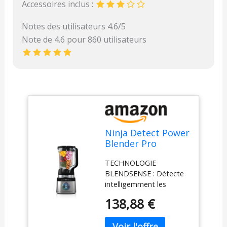
Accessoires inclus :
Notes des utilisateurs 4.6/5
Note de 4.6 pour 860 utilisateurs
Ninja Detect Power
Blender Pro
1200W, récipient
TECHNOLOGIE
2L (1900ml de
BLENDSENSE : Détecte
capacité maximale
intelligemment les
de liquide), mixeur
ingrédients, la taille des
puissant pour
138,88 €
portions et la glace, puis
smoothies, hacher
ajuste automatiquement
des légumes et
la vitesse, le temps et les