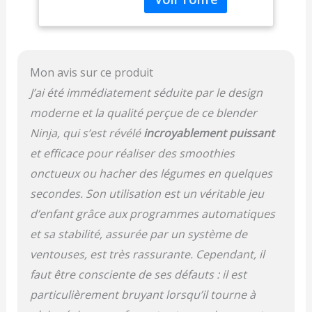
mélanger des
pulsations pour des
boissons glacées,
résultats parfaitement
noir, TB201EU
lisses PLUS QUE DES
SMOOTHIES : Les lames
Mon avis sur ce produit
en acier inoxydable
hachent, réduisent en
J’ai été immédiatement séduite par le design
purée, mélangent et
moderne et la qualité perçue de ce blender
mixent facilement. Faites
facilement des
Ninja, qui s’est révélé
incroyablement puissant
smoothies, du lait
et efficace pour réaliser des smoothies
d'avoine, de la nourriture
onctueux ou hacher des légumes en quelques
pour bébé et bien plus
encore CADRAN DE
secondes. Son utilisation est un véritable jeu
DÉTECTION : Le cadran
d’enfant grâce aux programmes automatiques
facile à lire vous permet
et sa stabilité, assurée par un système de
de contrôler entièrement
le mixage, le hachage,
ventouses, est très rassurante. Cependant, il
etc. Choisissez parmi 15
faut être consciente de ses défauts : il est
modes (11 manuels et 4
automatiques).
particulièrement bruyant lorsqu’il tourne à
Comprend également un