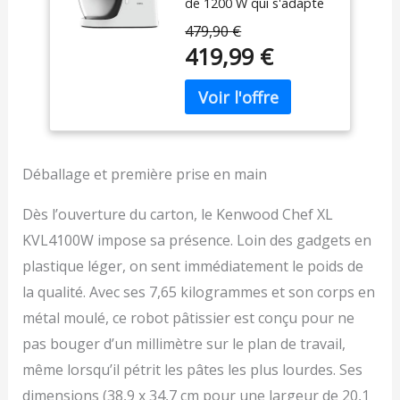
de 1200 W qui s'adapte
pour Monter et
intelligemment à chaque
Mélanger, Bol de
479,90 €
opération ; utilisez
6.7 L Lavable au
419,99 €
seulement la puissance
Lave-Vaisselle,
nécessaire CREEZ : Votre
1200W, Blanc
aide la plus précieuse en
cuisine, jour après jour,
pour pétrir, battre,
monter et mélanger.
BOL DE 6,7 L : Votre
Déballage et première prise en main
meilleur allié en cuisine, le
grand bol est lavable au
Dès l’ouverture du carton, le Kenwood Chef XL
lave-vaisselle et peut
KVL4100W impose sa présence. Loin des gadgets en
contenir la quantité de
plastique léger, on sent immédiatement le poids de
pâte souhaitée RÈGLEZ
VOTRE VITESSE :
la qualité. Avec ses 7,65 kilogrammes et son corps en
Molette pratique pour
métal moulé, ce robot pâtissier est conçu pour ne
augmenter ou diminuer
lentement la vitesse
pas bouger d’un millimètre sur le plan de travail,
selon vos besoins KIT
même lorsqu’il pétrit les pâtes les plus lourdes. Ses
D'OUTILS INCLUS :
dimensions (38,9 x 34,7 cm pour une largeur de 20,1
Equipé d'un fouet, d'un