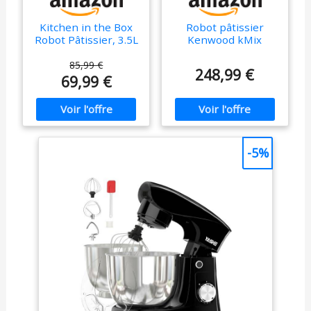
Kitchen in the Box
Robot pâtissier
Robot Pâtissier, 3.5L
Kenwood kMix
avec Deux Bols,
KMX750BK - bol 5
Compact et Léger,
litres - 6 vitesses - 3
85,99 €
248,99 €
10 Vitesses avec
accessoires - noir
69,99 €
Fonction Pulse,
Finition Mate, Fouet,
Crochet Pétrisseur
et Batteur, Noir
-5%