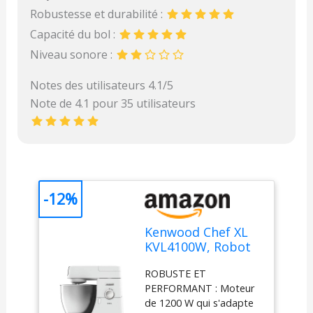
Robustesse et durabilité :
Capacité du bol :
Niveau sonore :
Notes des utilisateurs 4.1/5
Note de 4.1 pour 35 utilisateurs
-12%
Kenwood Chef XL
KVL4100W, Robot
Pâtissier avec 3
ROBUSTE ET
Crochets et Fouets
PERFORMANT : Moteur
pour Pétrir, Idéal
de 1200 W qui s'adapte
pour Monter et