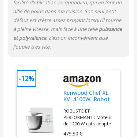
facilité d’utilisation au quotidien, qui en font un
batteur K
allié de poids dans ma cuisine. Son seul petit
défaut est d’être assez bruyant lorsqu’il tourne
à pleine vitesse, mais face à une telle
puissance
et polyvalence
, c’est un inconvénient que
j’oublie très vite.
-12%
Kenwood Chef XL
KVL4100W, Robot
Pâtissier avec 3
ROBUSTE ET
Crochets et Fouets
PERFORMANT : Moteur
pour Pétrir, Idéal
de 1200 W qui s'adapte
pour Monter et
intelligemment à chaque
Mélanger, Bol de
479,90 €
opération ; utilisez