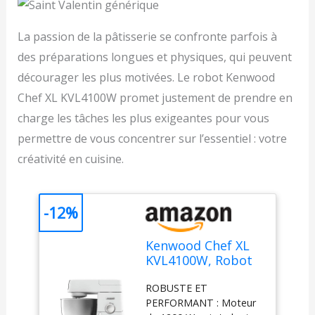
La passion de la pâtisserie se confronte parfois à
des préparations longues et physiques, qui peuvent
décourager les plus motivées. Le robot Kenwood
Chef XL KVL4100W promet justement de prendre en
charge les tâches les plus exigeantes pour vous
permettre de vous concentrer sur l’essentiel : votre
créativité en cuisine.
-12%
Kenwood Chef XL
KVL4100W, Robot
Pâtissier avec 3
ROBUSTE ET
Crochets et Fouets
PERFORMANT : Moteur
pour Pétrir, Idéal