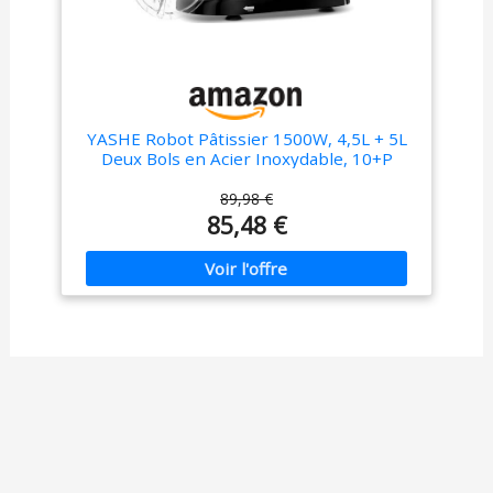
YASHE Robot Pâtissier 1500W, 4,5L + 5L
Deux Bols en Acier Inoxydable, 10+P
Vitesses, Tête Inclinable, Crochet à Pâte,
Batteur & Fouet, Robot Pétrin
89,98 €
Professionnel
85,48 €