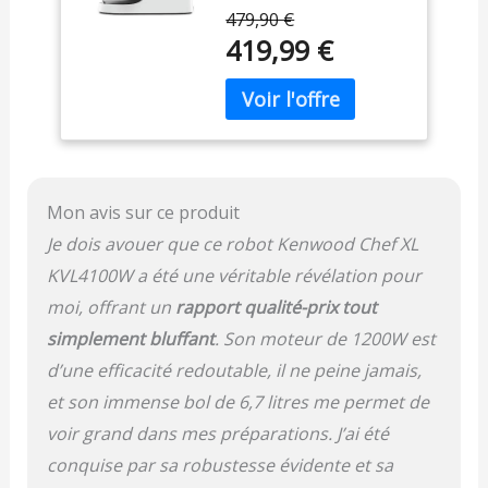
intelligemment à chaque
Mélanger, Bol de
479,90 €
opération ; utilisez
6.7 L Lavable au
419,99 €
seulement la puissance
Lave-Vaisselle,
nécessaire CREEZ : Votre
1200W, Blanc
aide la plus précieuse en
cuisine, jour après jour,
pour pétrir, battre,
monter et mélanger.
BOL DE 6,7 L : Votre
Mon avis sur ce produit
meilleur allié en cuisine, le
grand bol est lavable au
Je dois avouer que ce robot Kenwood Chef XL
lave-vaisselle et peut
KVL4100W a été une véritable révélation pour
contenir la quantité de
pâte souhaitée RÈGLEZ
moi, offrant un
rapport qualité-prix tout
VOTRE VITESSE :
simplement bluffant
. Son moteur de 1200W est
Molette pratique pour
d’une efficacité redoutable, il ne peine jamais,
augmenter ou diminuer
lentement la vitesse
et son immense bol de 6,7 litres me permet de
selon vos besoins KIT
voir grand dans mes préparations. J’ai été
D'OUTILS INCLUS :
conquise par sa robustesse évidente et sa
Equipé d'un fouet, d'un
crochet pétrisseur et du