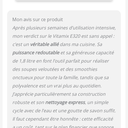
de moteur Low-Profile
64 oz Conteneur sans
BPA Livre de cuisine
Mon avis sur ce produit
Manuel de l'utilisateur
Après plusieurs semaines d’utilisation intensive,
mon verdict sur le Vitamix E320 est sans appel :
c’est un
véritable allié
dans ma cuisine. Sa
puissance redoutable
et sa généreuse capacité
de 1,8 litre en font l’outil parfait pour réaliser
des soupes veloutées et des smoothies
onctueux pour toute la famille, tandis que sa
polyvalence est un vrai plus au quotidien.
J’apprécie particulièrement sa construction
robuste et son
nettoyage express
, un simple
cycle avec de l’eau et une goutte de savon suffit.
Il faut cependant être honnête : cette efficacité
a un coût, tant sur le plan financier que sonore,