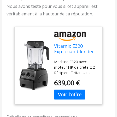
Nous avons testé pour vous si cet appareil est
véritablement à la hauteur de sa réputation.
Vitamix E320
Explorian blender
Noir, 64 oz blender
Machine E320 avec
moteur HP de crête 2,2
Récipient Tritan sans
BPA à profil bas de 64 oz
639,00 €
10 vitesses variables +
fonction impulsion
Garantie 7 ans
Composants inclus: Base
de moteur Low-Profile
64 oz Conteneur sans
BPA Livre de cuisine