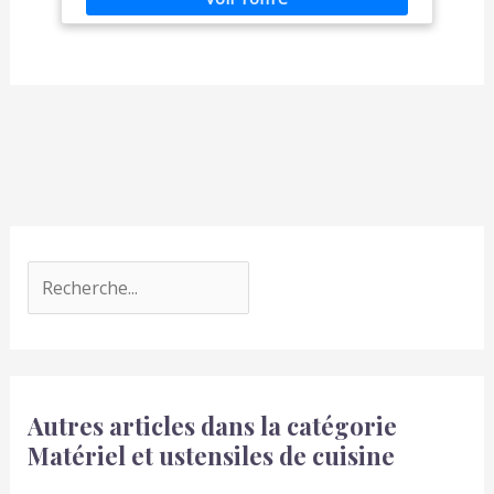
acier inoxydable résiste au temps, est facile à
nettoyer, et apporte une touche moderne à votre
cuisine GRANDE CAPACITÉ de 570 ML : Préparez
smoothies, boissons protéinées, jus, soupes,
compotes en une seule fois grâce à son volume
généreux GARANTIE ÉTENDUE DE 2 ANS : Profitez
d'une garantie 2 ans avec SAV en France pour une
utilisation durable en toute sérénité
Autres articles dans la catégorie
Matériel et ustensiles de cuisine