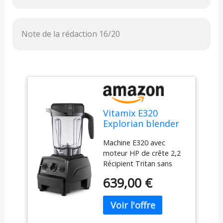
Note de la rédaction 16/20
Vitamix E320
Explorian blender
Noir, 64 oz blender
Machine E320 avec
moteur HP de crête 2,2
Récipient Tritan sans
BPA à profil bas de 64 oz
639,00 €
10 vitesses variables +
fonction impulsion
Garantie 7 ans
Composants inclus: Base