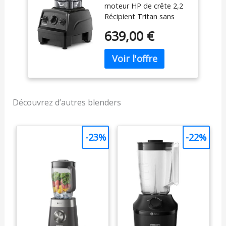
moteur HP de crête 2,2
Récipient Tritan sans
BPA à profil bas de 64 oz
639,00 €
10 vitesses variables +
fonction impulsion
Garantie 7 ans
Composants inclus: Base
de moteur Low-Profile
64 oz Conteneur sans
BPA Livre de cuisine
Découvrez d’autres blenders
Manuel de l'utilisateur
-23%
-22%