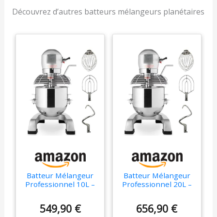
Grattoir à pâte offert
Découvrez d’autres batteurs mélangeurs planétaires
Batteur Mélangeur
Batteur Mélangeur
Professionnel 10L –
Professionnel 20L –
Mouvement
Mouvement
Planétaire, 3
Planétaire, 750W, 3
549,90 €
656,90 €
Vitesses – Idéal pour
Vitesses – Idéal pour