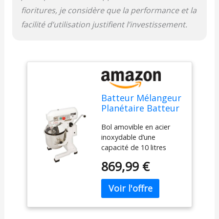
fioritures, je considère que la performance et la
facilité d’utilisation justifient l’investissement.
Batteur Mélangeur
Planétaire Batteur
Pétrin
Bol amovible en acier
Professionnel de
inoxydable d’une
10L 550W 3
capacité de 10 litres
Accessoires
Puissance : 550 Watts 3
Pâtisserie
869,99 €
vitesses ajustables pour
différents niveau de
mélanges 3 accessoires
inclus (crochet pétrisseur
– Batteur – Fouet)