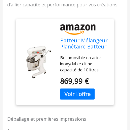
d’allier capacité et performance pour vos créations.
Batteur Mélangeur
Planétaire Batteur
Pétrin
Bol amovible en acier
Professionnel de
inoxydable d’une
10L 550W 3
capacité de 10 litres
Accessoires
Puissance : 550 Watts 3
Pâtisserie
869,99 €
vitesses ajustables pour
différents niveau de
mélanges 3 accessoires
inclus (crochet pétrisseur
– Batteur – Fouet)
Grattoir à pâte offert
Déballage et premières impressions