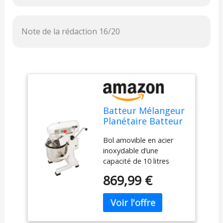
Note de la rédaction 16/20
Batteur Mélangeur
Planétaire Batteur
Pétrin
Bol amovible en acier
Professionnel de
inoxydable d’une
10L 550W 3
capacité de 10 litres
Accessoires
Puissance : 550 Watts 3
Pâtisserie
869,99 €
vitesses ajustables pour
différents niveau de
mélanges 3 accessoires
inclus (crochet pétrisseur