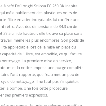
e à café De’Longhi Stilosa EC 260.BK inspire
 qui mêle habilement des plastiques noirs de
te-filtre en acier inoxydable, lui confère une
ent rétro. Avec des dimensions de 34,3 cm de
t 28,5 cm de hauteur, elle trouve sa place sans
de travail, même les plus encombrés. Son poids de
lité appréciable lors de la mise en place du
 capacité de 1 litre, est amovible, ce qui facilite
nettoyage. La première mise en service,
ateurs et la notice, impose une purge complète
tains l’ont rapporté, que l’eau met un peu de
cycle de nettoyage. Il ne faut pas s’inquiéter,
er la pompe. Une fois cette procédure
vrer ses premiers expressos.
é déconcertante. Un unique sélecteur rotatif en