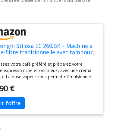
 d’entrée idéale dans l’univers du barista
onghi Stilosa EC 260.BK – Machine à
e-filtre traditionnelle avec tambour,
seur à lait professionnel pour
issez votre café préféré et préparez votre
re expresso ou ESE, réservoir d'eau
e expresso riche et onctueux, avec une crema
 l, noir, 1100 W
ite La buse vapeur vous permet d’émulsionner
llement du lait pour créer une mousse à la
90 €
té et l’onctuosité parfaite pour toutes vos
ons gourmandes. Le bac de récupération
ble offre un espace supplémentaire pour votre
, jusqu’à 110 mm
n