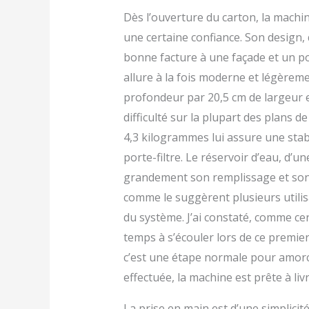
Dès l’ouverture du carton, la machin
une certaine confiance. Son design,
bonne facture à une façade et un por
allure à la fois moderne et légèrem
profondeur par 20,5 cm de largeur e
difficulté sur la plupart des plans 
4,3 kilogrammes lui assure une stabi
porte-filtre. Le réservoir d’eau, d’une
grandement son remplissage et son 
comme le suggèrent plusieurs utilis
du système. J’ai constaté, comme cer
temps à s’écouler lors de ce premier 
c’est une étape normale pour amorc
effectuée, la machine est prête à li
La prise en main est d’une simplicit