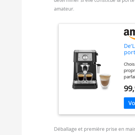
déterminer si elle constitue la porte
amateur.
De'L
port
mous
Chois
poud
propr
de 1
parfa
manue
99,
densi
boiss
amovi
tasse
Déballage et première prise en mai