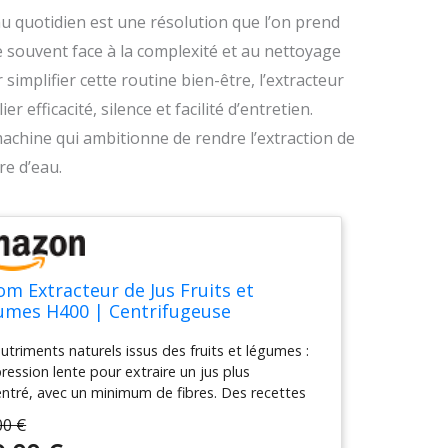
au quotidien est une résolution que l’on prend
 souvent face à la complexité et au nettoyage
simplifier cette routine bien-être, l’extracteur
 efficacité, silence et facilité d’entretien.
achine qui ambitionne de rendre l’extraction de
re d’eau.
m Extracteur de Jus Fruits et
umes H400 | Centrifugeuse
acteur de Jus Silencieux et Facile à
utriments naturels issus des fruits et légumes :
oyer | Sans BPA | Hopper 2L,
ression lente pour extraire un jus plus
ber 550ml (Gris Titane)
ntré, avec un minimum de fibres. Des recettes
ées à votre santé : Des jus de fruits et du lait de
00 €
 même des glaces (sorbet)! Utilisation et lavage