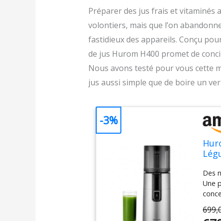
Préparer des jus frais et vitaminés 
volontiers, mais que l’on abandonne
fastidieux des appareils. Conçu pour 
de jus Hurom H400 promet de concilier
Nous avons testé pour vous cette m
jus aussi simple que de boire un ver
-3%
Huro
Lég
Extr
Des n
Nett
Une p
Cham
conce
adapt
699,
noix,