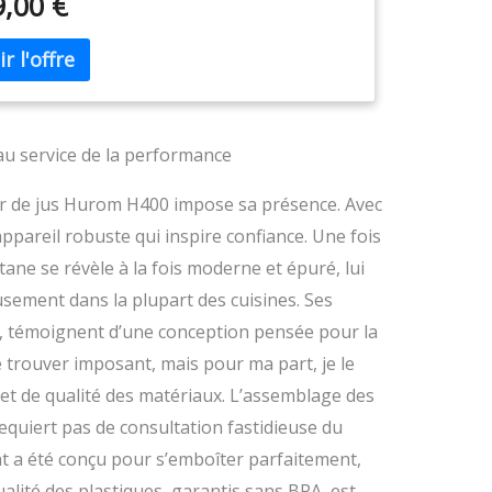
9,00 €
es et pratiques : Seulement 3 pièces (chambre, vis
ieure et inférieure) à laver ! Nettoyage simplifié,
ge et démontage faciles et pratiques. Une
auté qui s’intègre parfaitement à votre cuisine :
ormat fin et compact permet une utilisation
alente dans n’importe quel espace. Sécurité :
 de nombreux autres extracteurs de jus
 au service de la performance
, le H400 est entièrement fabriqué en
iaux sans BPA.
teur de jus Hurom H400 impose sa présence. Avec
appareil robuste qui inspire confiance. Une fois
itane se révèle à la fois moderne et épuré, lui
sement dans la plupart des cuisines. Ses
, témoignent d’une conception pensée pour la
 trouver imposant, mais pour ma part, je le
et de qualité des matériaux. L’assemblage des
 requiert pas de consultation fastidieuse du
 a été conçu pour s’emboîter parfaitement,
ualité des plastiques, garantis sans BPA, est