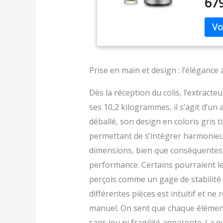
67
facil
supér
monta
nouve
Son f
polyv
Comme
Prise en main et design : l’élégance
Hurom
matér
Dès la réception du colis, l’extrac
ses 10,2 kilogrammes, il s’agit d’un 
déballé, son design en coloris gris t
permettant de s’intégrer harmonieu
dimensions, bien que conséquentes
performance. Certains pourraient le
perçois comme un gage de stabilité 
différentes pièces est intuitif et ne
manuel. On sent que chaque élément
sans jeu ni fragilité apparente. La q