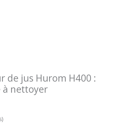
ur de jus Hurom H400 :
e à nettoyer
s)