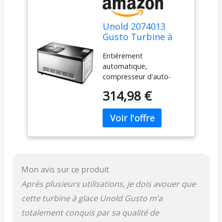
Unold 2074013
Gusto Turbine à
Glace Réfrigérante
Entièrement
Argent
automatique,
compresseur d'auto-
réfrigérant Touchez
314,98 €
panneau de contrôle
avec une maturité
résiduelle Moteur
robuste, adapté pour un
fonctionnement continu
Garantie : 1 an(s) Poids
du produit :5
Mon avis sur ce produit
kilogrammes
Après plusieurs utilisations, je dois avouer que
cette turbine à glace Unold Gusto m’a
totalement conquis par sa qualité de