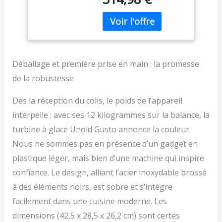
panneau de contrôle
avec une maturité
résiduelle Moteur
robuste, adapté pour un
fonctionnement continu
Garantie : 1 an(s) Poids
du produit :5
Déballage et première prise en main : la promesse
kilogrammes
de la robustesse
Dès la réception du colis, le poids de l’appareil
interpelle : avec ses 12 kilogrammes sur la balance, la
turbine à glace Unold Gusto annonce la couleur.
Nous ne sommes pas en présence d’un gadget en
plastique léger, mais bien d’une machine qui inspire
confiance. Le design, alliant l’acier inoxydable brossé
à des éléments noirs, est sobre et s’intègre
facilement dans une cuisine moderne. Les
dimensions (42,5 x 28,5 x 26,2 cm) sont certes