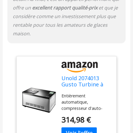
offre un
excellent rapport qualité-prix
et que je
considère comme un investissement plus que
rentable pour tous les amateurs de glaces
maison.
Unold 2074013
Gusto Turbine à
Glace Réfrigérante
Entièrement
Argent
automatique,
compresseur d'auto-
réfrigérant Touchez
314,98 €
panneau de contrôle
avec une maturité