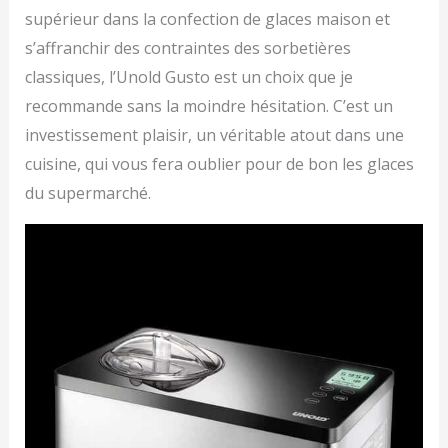
supérieur dans la confection de glaces maison et
s’affranchir des contraintes des sorbetières
classiques, l’Unold Gusto est un choix que je
recommande sans la moindre hésitation. C’est un
investissement plaisir, un véritable atout dans une
cuisine, qui vous fera oublier pour de bon les glaces
du supermarché.