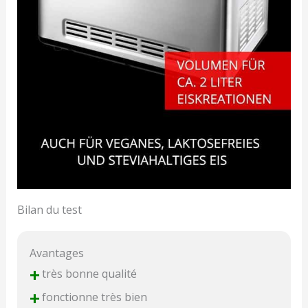
Bilan du test
Avantages
+
très bonne qualité
+
fonctionne très bien