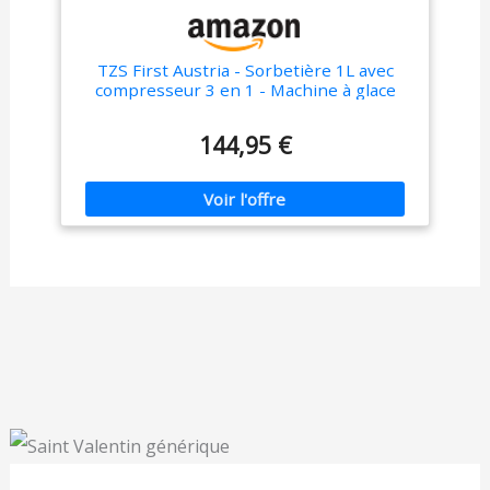
TZS First Austria - Sorbetière 1L avec
compresseur 3 en 1 - Machine à glace
100W auto-réfrigérante pour yaourt
glacé, sorbet et glaces - Machine à glace
144,95 €
avec recettes, doseur et spatule