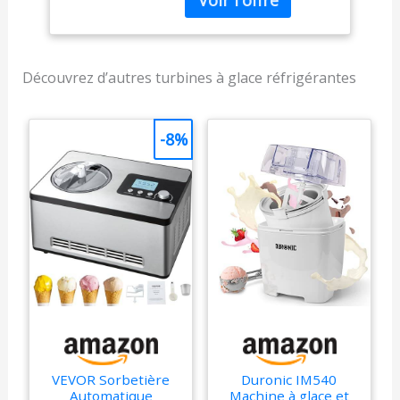
résiduelle Moteur
robuste, adapté pour un
fonctionnement continu
Garantie : 1 an(s) Poids
du produit :5
Découvrez d’autres turbines à glace réfrigérantes
kilogrammes
-8%
VEVOR Sorbetière
Duronic IM540
Automatique
Machine à glace et