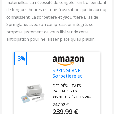
matérielles. La nécessité de congeler un bol pendant
de longues heures est une frustration que beaucoup
connaissent. La sorbetière et yaourtière Elisa de
Springlane, avec son compresseur intégré, se
propose justement de vous libérer de cette
anticipation pour ne laisser place qu’au plaisir.
-3%
SPRINGLANE
Sorbetière et
yaourtière Elisa 2,0
DES RÉSULTATS
L avec
PARFAITS - En
compresseur auto-
seulement 45 minutes,
refroidissant 180
Elisa prépare 2 litres de
W (Argent, avec
247,02 €
glace crémeuse et utilise
accessoires)
239,99 €
l'élément chauffant