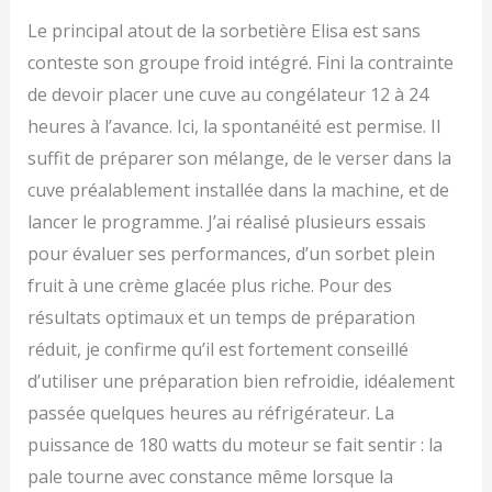
Nous voulons que vous
soyez 100 % satisfait.
Le principal atout de la sorbetière Elisa est sans
C'est pourquoi nous
conteste son groupe froid intégré. Fini la contrainte
offrons un service client
personnalisé et des
de devoir placer une cuve au congélateur 12 à 24
retours gratuits.
heures à l’avance. Ici, la spontanéité est permise. Il
suffit de préparer son mélange, de le verser dans la
cuve préalablement installée dans la machine, et de
lancer le programme. J’ai réalisé plusieurs essais
pour évaluer ses performances, d’un sorbet plein
fruit à une crème glacée plus riche. Pour des
résultats optimaux et un temps de préparation
réduit, je confirme qu’il est fortement conseillé
d’utiliser une préparation bien refroidie, idéalement
passée quelques heures au réfrigérateur. La
puissance de 180 watts du moteur se fait sentir : la
pale tourne avec constance même lorsque la