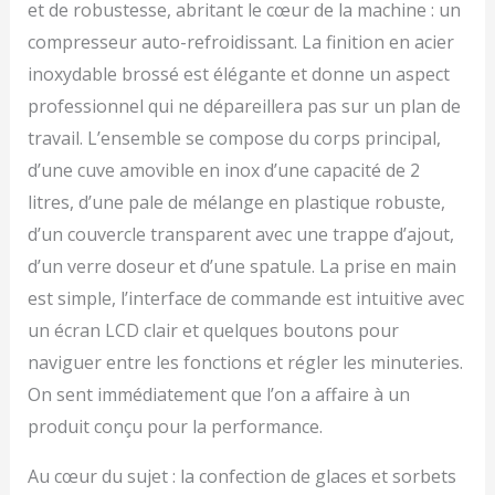
compresseur intégré et à
et de robustesse, abritant le cœur de la machine : un
sa capacité de
compresseur auto-refroidissant. La finition en acier
refroidissement de 220
inoxydable brossé est élégante et donne un aspect
watts et prépare la glace
au congélateur jusqu'à
professionnel qui ne dépareillera pas sur un plan de
-35 degrés ÉQUIPEMENT
travail. L’ensemble se compose du corps principal,
- Elisa impressionne par
d’une cuve amovible en inox d’une capacité de 2
son compresseur
entièrement
litres, d’une pale de mélange en plastique robuste,
automatique et auto-
d’un couvercle transparent avec une trappe d’ajout,
refroidissant, son
élément chauffant, son
d’un verre doseur et d’une spatule. La prise en main
récipient à glace et à
est simple, l’interface de commande est intuitive avec
yaourt amovible, son
un écran LCD clair et quelques boutons pour
couvercle avec fenêtre
de visualisation, sa partie
naviguer entre les fonctions et régler les minuteries.
mélangeuse, son verre
On sent immédiatement que l’on a affaire à un
doseur, sa spatule, sa
produit conçu pour la performance.
cuillère à glace et son
livret de recettes.
NOTRE PROMESSE –
Au cœur du sujet : la confection de glaces et sorbets