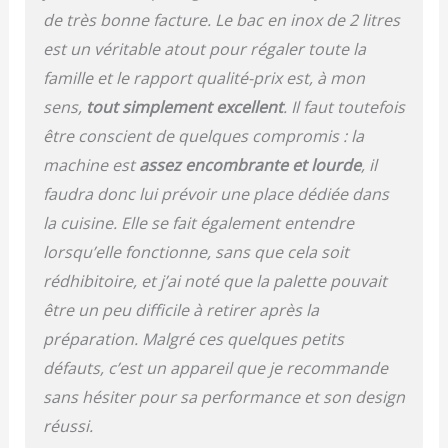
automatique, Ellisa
de très bonne facture. Le bac en inox de 2 litres
garde votre glace finie
est un véritable atout pour régaler toute la
au frais même après la
famille et le rapport qualité-prix est, à mon
préparation. PUISSANTE
- La sorbetière Elisa ne
sens,
tout simplement excellent
. Il faut toutefois
nécessite aucun pré-
être conscient de quelques compromis : la
refroidissement grâce au
compresseur intégré et à
machine est
assez encombrante et lourde
, il
sa capacité de
faudra donc lui prévoir une place dédiée dans
refroidissement de 220
la cuisine. Elle se fait également entendre
watts et prépare la glace
au congélateur jusqu'à
lorsqu’elle fonctionne, sans que cela soit
-35 degrés ÉQUIPEMENT
rédhibitoire, et j’ai noté que la palette pouvait
- Elisa impressionne par
son compresseur
être un peu difficile à retirer après la
entièrement
préparation. Malgré ces quelques petits
automatique et auto-
défauts, c’est un appareil que je recommande
refroidissant, son
élément chauffant, son
sans hésiter pour sa performance et son design
récipient à glace et à
réussi.
yaourt amovible, son