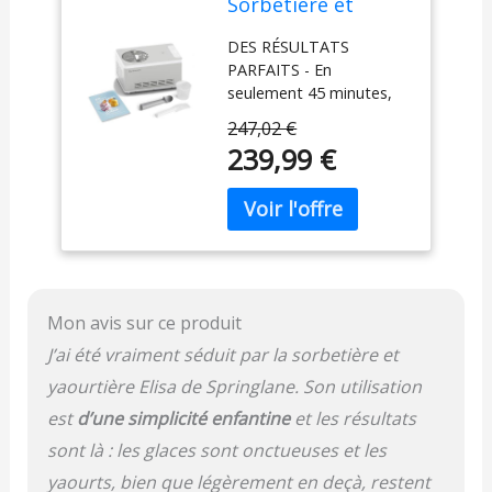
Sorbetière et
yaourtière Elisa 2,0
DES RÉSULTATS
L avec
PARFAITS - En
compresseur auto-
seulement 45 minutes,
refroidissant 180
Elisa prépare 2 litres de
W (Argent, avec
247,02 €
glace crémeuse et utilise
accessoires)
239,99 €
l'élément chauffant
intégré pour transformer
le lait en un délicieux
yaourt fait maison en
quelques heures.
POLYVALENT - Ce
polyvalent dispose de 4
Mon avis sur ce produit
programmes faciles à
régler à l'aide du
J’ai été vraiment séduit par la sorbetière et
panneau de commande
yaourtière Elisa de Springlane. Son utilisation
numérique : glace,
yaourt, refroidissement
est
d’une simplicité enfantine
et les résultats
et brassage. Grâce à la
sont là : les glaces sont onctueuses et les
fonction de
yaourts, bien que légèrement en deçà, restent
refroidissement