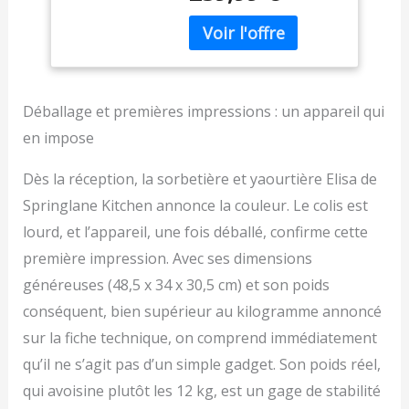
intégré pour transformer
le lait en un délicieux
yaourt fait maison en
quelques heures.
POLYVALENT - Ce
polyvalent dispose de 4
Déballage et premières impressions : un appareil qui
programmes faciles à
en impose
régler à l'aide du
panneau de commande
Dès la réception, la sorbetière et yaourtière Elisa de
numérique : glace,
Springlane Kitchen annonce la couleur. Le colis est
yaourt, refroidissement
et brassage. Grâce à la
lourd, et l’appareil, une fois déballé, confirme cette
fonction de
première impression. Avec ses dimensions
refroidissement
automatique, Ellisa
généreuses (48,5 x 34 x 30,5 cm) et son poids
garde votre glace finie
conséquent, bien supérieur au kilogramme annoncé
au frais même après la
sur la fiche technique, on comprend immédiatement
préparation. PUISSANTE
- La sorbetière Elisa ne
qu’il ne s’agit pas d’un simple gadget. Son poids réel,
nécessite aucun pré-
qui avoisine plutôt les 12 kg, est un gage de stabilité
refroidissement grâce au