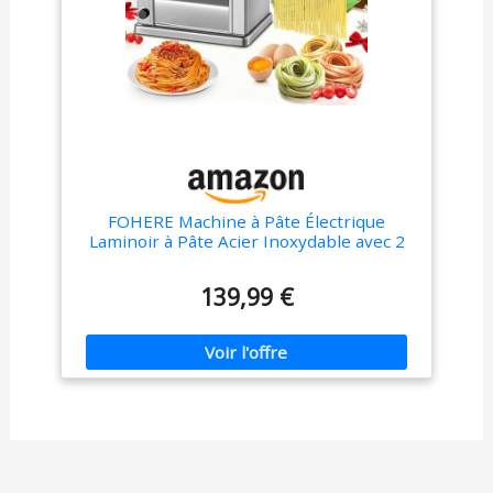
FOHERE Machine à Pâte Électrique
Laminoir à Pâte Acier Inoxydable avec 2
Lames de 1.5 mm Rondes et 6.6 mm
Plates, 7 Réglages 'Épaisseur pour
139,99 €
Spaghettis/Fettuccine/Boulettes/Ravioli,
Argent