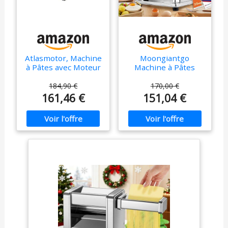
Atlasmotor, Machine
Moongiantgo
à Pâtes avec Moteur
Machine à Pâtes
Électrique, Pate
Fraiche Machine,
184,90 €
170,00 €
Acier Inoxydable,
161,46 €
151,04 €
Avec Lames de
1,5mm et 4mm,
Réglage de 9
Épaisseurs 0.3mm-
3mm, pour
Spaghettis,
Fettuccine,
Tagliolini, Raviolis