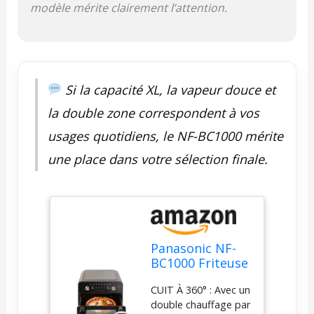
œil sur vos aliments
modèle mérite clairement l’attention.
sans ouvrir le panier
grâce à la grande
fenêtre et à la
lumière de cette
friteuse à air
Si la capacité XL, la vapeur douce et
compacte PANIER
FLEXIBLE 9,6 L :
la double zone correspondent à vos
Préparez facilement
usages quotidiens, le NF-BC1000 mérite
des pizzas de 30 cm
ainsi que des plats et
une place dans votre sélection finale.
accompagnements
variés grâce au
panier flexible de 9,6
L. Il se divise en deux
compartiments de
4,8 L, idéals pour une
Panasonic NF-
cuisson simultanée
BC1000 Friteuse
et séparée.
à Air Flexible 2-
NETTOYAGE FACILE :
CUIT À 360° : Avec un
zones avec
Simplifiez l’entretien
double chauffage par
Fenêtre, XL
grâce à un design