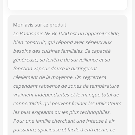
croustillants et
juteux grâce à la
fonction vapeur
douce de cette
Mon avis sur ce produit
friteuse à air, qui cuit
Le Panasonic NF-BC1000 est un appareil solide,
les aliments
rapidement et
bien construit, qui répond avec sérieux aux
uniformément 8
besoins des cuisines familiales. Sa capacité
MENUS PRÉRÉGLÉS :
généreuse, sa fenêtre de surveillance et sa
Simplifiez la
préparation de vos
fonction vapeur douce le distinguent
repas grâce aux 8
réellement de la moyenne. On regrettera
menus intuitifs de
cependant l’absence de zones de température
cette friteuse à air
double, dont Air
vraiment indépendantes et le manque total de
Fryer, Rôtir, Cuire,
connectivité, qui peuvent freiner les utilisateurs
Pizza, Gril,
Réchauffer,
les plus exigeants ou les plus technophiles.
Décongeler et
Pour une famille cherchant une friteuse à air
Fermenter LARGE
puissante, spacieuse et facile à entretenir, ce
FENÊTRE : Gardez un