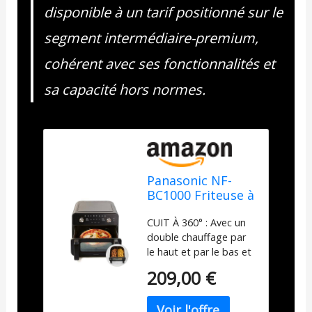
disponible à un tarif positionné sur le
segment intermédiaire-premium,
cohérent avec ses fonctionnalités et
sa capacité hors normes.
Panasonic NF-
BC1000 Friteuse à
Air Flexible 2-
CUIT À 360° : Avec un
zones avec
double chauffage par
Fenêtre, XL
le haut et par le bas et
Panier Flexible,
un ventilateur puissant,
Séparateur
209,00 €
cette grande friteuse à
Amovible, 9,6L,
air offre une cuisson
30°-230°C, Vapeur
uniforme, croustillante