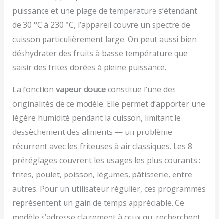
compatible lave-
puissance et une plage de température s’étendant
vaisselle. La plaque et
le séparateur passent
de 30 °C à 230 °C, l’appareil couvre un spectre de
au lave-vaisselle pour
cuisson particulièrement large. On peut aussi bien
un nettoyage rapide et
déshydrater des fruits à basse température que
sans effort.
saisir des frites dorées à pleine puissance.
La fonction
vapeur douce
constitue l’une des
originalités de ce modèle. Elle permet d’apporter une
légère humidité pendant la cuisson, limitant le
dessèchement des aliments — un problème
récurrent avec les friteuses à air classiques. Les 8
préréglages couvrent les usages les plus courants :
frites, poulet, poisson, légumes, pâtisserie, entre
autres. Pour un utilisateur régulier, ces programmes
représentent un gain de temps appréciable. Ce
modèle s’adresse clairement à ceux qui recherchent