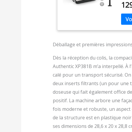
12
deux 
manue
l'ava
KRUPS
prépa
éléga
conte
Déballage et premières impression
plus 
filtr
Dès la réception du colis, la compaci
votre
Authentic XP381B m’a interpellé. À 
intég
RÉPA
calé pour un transport sécurisé. On y
de ré
deux inserts filtrants (un pour une t
résea
doseuse qui fait également office de
contr
réduc
positif. La machine arbore une façad
fois moderne et robuste, un aspect q
de la structure est en plastique noi
ses dimensions de 28,6 x 20 x 28,8 c