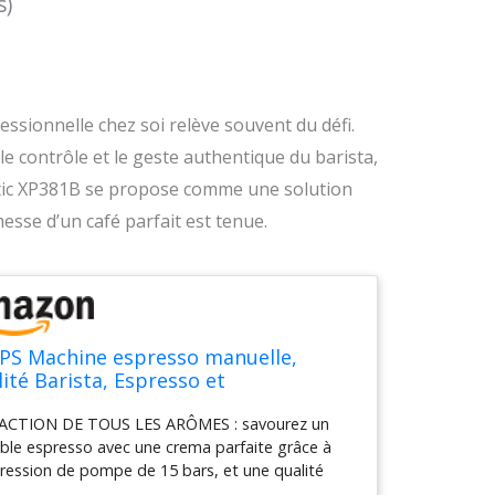
s)
ssionnelle chez soi relève souvent du défi.
e contrôle et le geste authentique du barista,
ntic XP381B se propose comme une solution
messe d’un café parfait est tenue.
PS Machine espresso manuelle,
ité Barista, Espresso et
puccinos, Buse vapeur, Rangement
ACTION DE TOUS LES ARÔMES : savourez un
filtres inclus, Gris clair, Authentic,
able espresso avec une crema parfaite grâce à
81B10
ression de pompe de 15 bars, et une qualité
raction parfaite FACILE À UTILISER : une tasse,