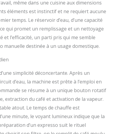
travail, même dans une cuisine aux dimensions
ts éléments est instinctif et ne requiert aucune
ier temps. Le réservoir d’eau, d’une capacité
, ce qui promet un remplissage et un nettoyage
é et l’efficacité, un parti pris qui me semble
so manuelle destinée à un usage domestique.
dien
 d’une simplicité déconcertante. Après un
rcuit d’eau, la machine est prête à l’emploi en
commande se résume à un unique bouton rotatif
e, extraction du café et activation de la vapeur.
ritable atout. Le temps de chauffe est
’une minute, le voyant lumineux indique que la
préparation d’un expresso suit le rituel
 choisit son filtre, on le remplit de café moulu