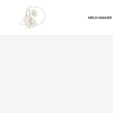
Aller
Search...
au
contenu
MIEUX MANGER