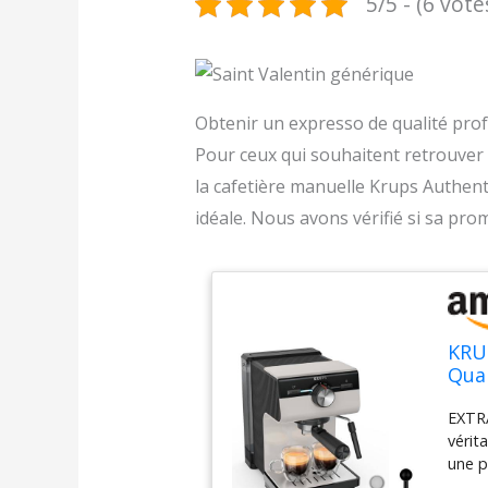
5/5 - (6 vote
Obtenir un expresso de qualité profe
Pour ceux qui souhaitent retrouver l
la cafetière manuelle Krups Authe
idéale. Nous avons vérifié si sa pro
KRU
Qual
Cap
EXTR
des 
vérit
XP3
une p
d'ext