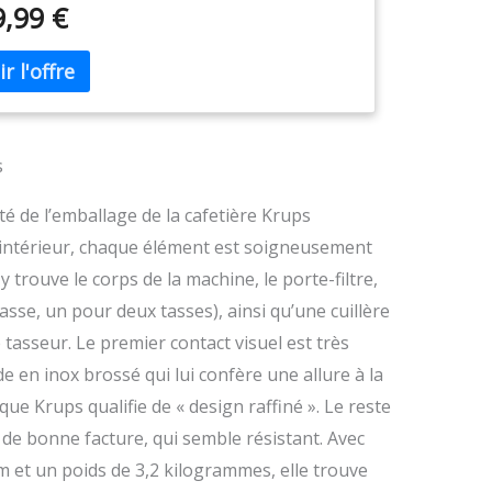
9,99 €
tasses ou de la mousse de lait , sélectionnez
llement vos réglages via l'interface intuitive à
nt de la machine DESIGN UNIQUE ET INGÉNIEUX :
 repousse ses limites en matière de
ration du café avec une machine au design
nt et une finition noire pour un style résolument
mporain, de larges pieds en caoutchouc pour
s
de stabilité et un rangement pratique pour les
es MOUSSE DE LAIT ONCTUEUSE : faites mousser
té de l’emballage de la cafetière Krups
 lait en toute simplicité grâce à la buse vapeur
l’intérieur, chaque élément est soigneusement
rée, pour des cappuccinos onctueux et bien plus
RABILITÉ 15 ANS AU JUSTE PRIX : engagement
 trouve le corps de la machine, le porte-filtre,
parabilité 15 ans au juste prix grâce à notre
asse, un pour deux tasses), ainsi qu’une cuillère
u de 6 200 réparateurs dans le monde, pour
 tasseur. Le premier contact visuel est très
ibuer à la protection de l’environnement et à la
tion des déchets
e en inox brossé qui lui confère une allure à la
ue Krups qualifie de « design raffiné ». Le reste
r de bonne facture, qui semble résistant. Avec
m et un poids de 3,2 kilogrammes, elle trouve