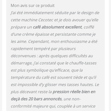
optimal pour obtenir le
Mon avis sur ce produit
meilleur café, ainsi
qu'une pompe à haute
J’ai été immédiatement séduite par le design de
pression avec la
cette machine Cecotec et je dois avouer qu’elle
technologie Force Aroma
de 20 bars qui produit la
prépare un
café absolument excellent
, coiffé
meilleure crème et le
d’une crème épaisse et persistante comme je
maximum d'arôme.
les aime. Cependant, mon enthousiasme a été
Comprend un
vaporisateur orientable
rapidement tempéré par plusieurs
avec protection qui
déconvenues : après quelques difficultés au
texturise le lait et vous
démarrage, j’ai constaté que le chauffe-tasses
offre la meilleure
mousse. De plus, il émet
est plus symbolique qu’efficace, que la
de l'eau chaude à la
température du café est souvent tiède et qu’il
température idéale pour
les infusions. Bras
est impossible d’y glisser mes tasses hautes. Le
portafiltres avec double
plus décevant reste la
pression réelle bien en
sortie et deux filtres
deçà des 20 bars annoncés
, une non-
pour préparer jusqu'à
deux cafés
conformité majeure qui, couplée à un service
automatiquement.