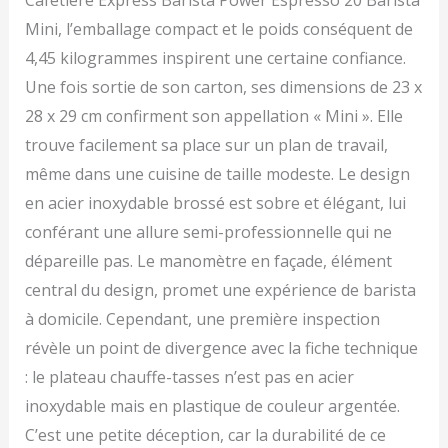
Cafetière Express Barista Power Espresso 20 Barista
technologie Force Aroma
Mini, l’emballage compact et le poids conséquent de
de 20 bars qui produit la
meilleure crème et le
4,45 kilogrammes inspirent une certaine confiance.
maximum d'arôme.
Une fois sortie de son carton, ses dimensions de 23 x
Comprend un
vaporisateur orientable
28 x 29 cm confirment son appellation « Mini ». Elle
avec protection qui
trouve facilement sa place sur un plan de travail,
texturise le lait et vous
même dans une cuisine de taille modeste. Le design
offre la meilleure
mousse. De plus, il émet
en acier inoxydable brossé est sobre et élégant, lui
de l'eau chaude à la
conférant une allure semi-professionnelle qui ne
température idéale pour
dépareille pas. Le manomètre en façade, élément
les infusions. Bras
portafiltres avec double
central du design, promet une expérience de barista
sortie et deux filtres
à domicile. Cependant, une première inspection
pour préparer jusqu'à
deux cafés
révèle un point de divergence avec la fiche technique
automatiquement.
: le plateau chauffe-tasses n’est pas en acier
Réservoir d'eau amovible
inoxydable mais en plastique de couleur argentée.
d'une capacité de 1,8
litre. Plateau chauffe-
C’est une petite déception, car la durabilité de ce