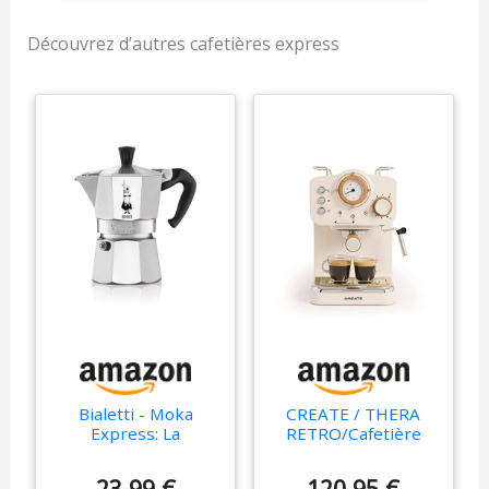
dans son intervalle
optimal pour obtenir le
Découvrez d’autres cafetières express
meilleur café, ainsi
qu'une pompe à haute
pression avec la
technologie Force Aroma
de 20 bars qui produit la
meilleure crème et le
maximum d'arôme.
Comprend un
vaporisateur orientable
avec protection qui
texturise le lait et vous
offre la meilleure
mousse. De plus, il émet
de l'eau chaude à la
température idéale pour
les infusions. Bras
Bialetti - Moka
CREATE / THERA
portafiltres avec double
Express: La
RETRO/Cafetière
Cafetière Expresso
express semi-
sortie et deux filtres
Iconique, Le Vrai
automatique blanc
pour préparer jusqu'à
23,99 €
120,95 €