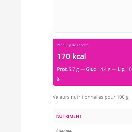
Par 100 g de recette
170 kcal
Prot.
5.7 g —
Gluc.
14.4 g —
Lip.
10
g
Valeurs nutritionnelles pour 100 g
NUTRIMENT
Énergie