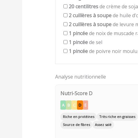
20
centilitres
de crème de soja 
2
cuillères à soupe
de huile d’o
2
cuillères à soupe
de levure m
1
pincée
de noix de muscade 
1
pincée
de sel
1
pincée
de poivre noir moulu
Analyse nutritionnelle
Nutri-Score D
A
B
C
D
E
Riche en protéines
Très riche en graisses
Source de fibres
Assez salé