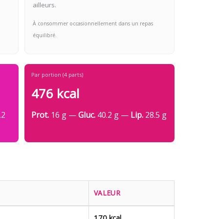
ailleurs.
À consommer occasionnellement dans un repas
équilibré.
Par portion (4 parts)
476 kcal
.2
Prot.
16 g —
Gluc.
40.2 g —
Lip.
28.5 g
VALEUR
170 kcal