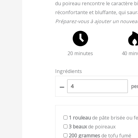
du poireau rencontre le caractère b
réconfortante et bluffante, qui saura
Préparez-vous à ajouter un nouveau 
20 minutes
40 min
Ingrédients
–
pe
1
rouleau
de pâte brisée ou fe
3
beaux
de poireaux
200
grammes
de tofu fumé