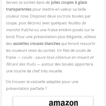
Servez ce sorbet dans de
jolies coupes à glace
et mixeur personnel peu
avec 4 lames inox pour
encombrant. Préparez
transparentes
pour mettre en valeur sa belle
hacher des petites
du café glacé pour vos
quantités de viande
couleur rose. Disposez deux ou trois boules par
déplacements dans le
Livraison : 1 x Bosch
coupe, puis décorez avec quelques
feuilles de
gobelet individuel.
MultiTalent 3 robot de
Pétrissez de la pâte dans
cuisine / Robot
menthe fraîche
ou une fraise entière posée sur le
le bol à mélanger ou des
multifonctions pour
bord. Pour une présentation plus élégante, utilisez
cocktails dans le grand
réaliser plus de 50 tâches
des
assiettes creuses blanches
qui feront ressortir
récipient CADRAN DE
différentes / Avec
DÉTECTION : Le cadran
accessoires de série /
les couleurs vives du sorbet. Un filet de coulis de
facile à lire vous permet
Couleur : Noir/Inox
fraise —
coulis : sauce lisse obtenue en mixant et
de contrôler entièrement
brossé
le mixage, le hachage,
filtrant des fruits
— autour des boules apportera
etc. Choisissez parmi 20
une touche de chef très visuelle.
modes (14 manuels et 6
automatiques).
Où trouver la vaisselle adaptée pour une
Comprend également un
présentation parfaite ?
minuteur et une
notification d'ajout de
liquide MODES AUTO,
MANUEL et PRÉRÉGLÉ :