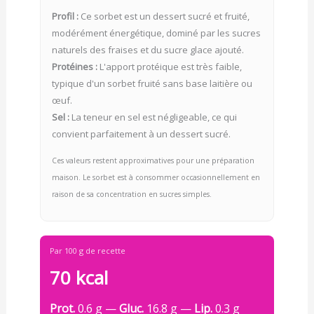
Profil :
Ce sorbet est un dessert sucré et fruité,
modérément énergétique, dominé par les sucres
naturels des fraises et du sucre glace ajouté.
Protéines :
L'apport protéique est très faible,
typique d'un sorbet fruité sans base laitière ou
œuf.
Sel :
La teneur en sel est négligeable, ce qui
convient parfaitement à un dessert sucré.
Ces valeurs restent approximatives pour une préparation
maison. Le sorbet est à consommer occasionnellement en
raison de sa concentration en sucres simples.
Par 100 g de recette
70 kcal
Prot.
0.6 g —
Gluc.
16.8 g —
Lip.
0.3 g