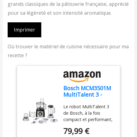
grands classiques de la pâtisserie française, apprécié
pour sa légèreté et son intensité aromatique.
Imprimer
Où trouver le matériel de cuisine nécessaire pour ma
recette ?
Bosch MCM3501M
MultiTalent 3 -
Robot de cuisine,
Le robot MultiTalent 3
Puissant moteur,
de Bosch, à la fois
Blender
compact et performant,
est l'appareil
79,99 €
électroménager qui vous