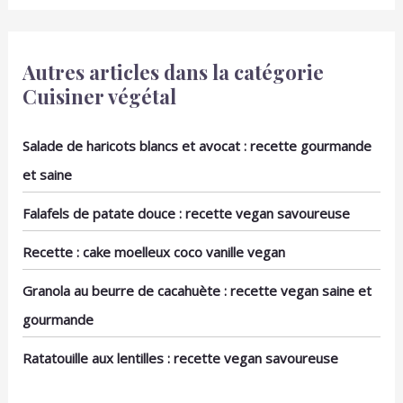
Compatibles avec le
design simple, c'est un
lave-vaisselle, le micro-
choix idéal pour la famille
ondes et le four, ces bols
et les amis ou comme
offrent une commodité
cadeau d'anniversaire.
Autres articles dans la catégorie
inégalée pour le
Cuisiner végétal
nettoyage et le
réchauffage. HARMONIE
PARFAITE : Que ce soit
Salade de haricots blancs et avocat : recette gourmande
pour un repas en famille
et saine
ou une fête, leur design
classique en blanc
s’associe aisément avec
Falafels de patate douce : recette vegan savoureuse
d'autres ustensiles de
table, ajoutant une
Recette : cake moelleux coco vanille vegan
touche d'élégance.
Granola au beurre de cacahuète : recette vegan saine et
gourmande
Ratatouille aux lentilles : recette vegan savoureuse