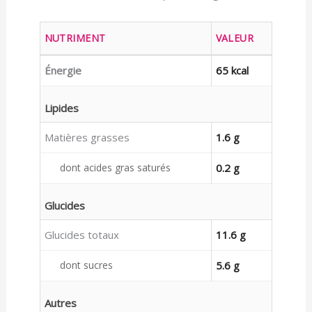
NUTRIMENT
VALEUR
Énergie
65 kcal
Lipides
Matières grasses
1.6 g
dont acides gras saturés
0.2 g
Glucides
Glucides totaux
11.6 g
dont sucres
5.6 g
Autres