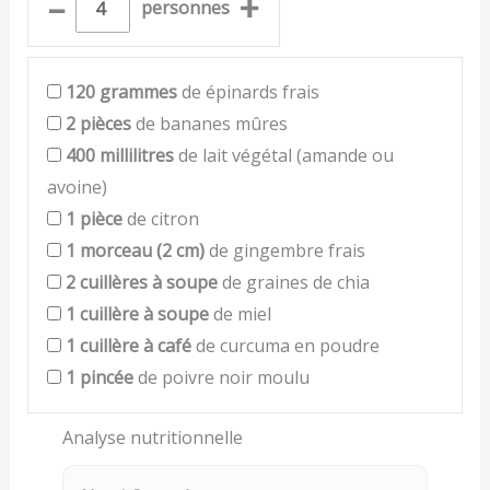
–
+
personnes
120
grammes
de épinards frais
2
pièces
de bananes mûres
400
millilitres
de lait végétal (amande ou
avoine)
1
pièce
de citron
1
morceau (2 cm)
de gingembre frais
2
cuillères à soupe
de graines de chia
1
cuillère à soupe
de miel
1
cuillère à café
de curcuma en poudre
1
pincée
de poivre noir moulu
Analyse nutritionnelle