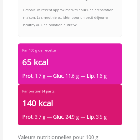
Ces valeurs restent approximatives pour une préparation
maison. Le smoothie est idéal pour un petit-déjeuner
healthy ou une collation nutritive.
Par 100 g de recette
65 kcal
Prot.
1.7 g —
Gluc.
11.6 g —
Lip.
1.6 g
Par portion (4 parts)
140 kcal
Prot.
3.7 g —
Gluc.
24.9 g —
Lip.
3.5 g
Valeurs nutritionnelles pour 100 g