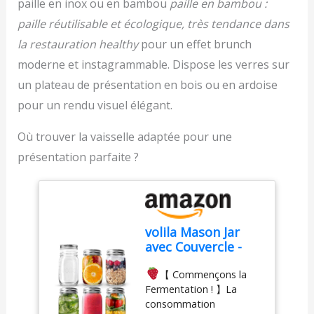
paille en inox ou en bambou
paille en bambou :
délicieux pour toute la
famille en une seule fois
paille réutilisable et écologique, très tendance dans
PRATIQUE ET FACILE À
la restauration healthy
pour un effet brunch
NETTOYER : Utilisation
moderne et instagrammable. Dispose les verres sur
pratique et un nettoyage
facile grâce aux 3
un plateau de présentation en bois ou en ardoise
vitesses avec fonction
pour un rendu visuel élégant.
Pulse, lames détachables
pour un nettoyage
Où trouver la vaisselle adaptée pour une
optimal, et pièces
lavables au lave-vaisselle
présentation parfaite ?
3 VITESSE ET
FONCTION PULSE :
Prenez le contrôle grâce
aux 3 vitesses et à la
fonction Pulse, qui vous
volila Mason Jar
permettent de choisir la
avec Couvercle -
vitesse de mixage idéale
490ml (Paquet de
pour les ingrédients durs
【 Commençons la
6) Bocal en Verre
et mous
Fermentation ! 】La
avec Couvercle
consommation
Pour Joint