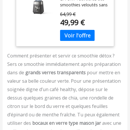
smoothies veloutés sans
juste prix grâce à notre
effort avec le blender
réseau de 6200
64,99 €
smoothie de Philips,
réparateurs dans le
49,99 €
doté de la technologie
monde, pour contribuer
ProBlend Plus pour 25%
à la protection de
de puissance en plus (1)
l'environnement et à la
TECHNOLOGIE
réduction des déchets
PROBLEND PLUS : Le
Fonction glace pilée
moteur 1000W ProBlend
efficace sans risque de
Comment présenter et servir ce smoothie détox ?
Plus transforme les
surcharger le moteur ou
Sers ce smoothie immédiatement après préparation
ingrédients difficiles en
d'endommager le bol ;
textures onctueuses,
dans de
grands verres transparents
pour mettre en
Ventouses sous la base
avec les lames ProBlend
assurant la stabilité du
valeur sa belle couleur verte. Pour une présentation
Plus et le bocal nervuré
blender Poignée
soignée digne d’un café healthy, dépose sur le
pour une circulation
ergonomique et
optimale GRAND
contours texturés du
dessus quelques graines de chia, une rondelle de
CAPACITÉ : Avec 2L,
bouton de sélection
citron sur le bord du verre et quelques feuilles
dont 1,5L de capacité
pour un confort et une
d’épinard ou de menthe fraîche. Tu peux également
utile, ce blender mixeur
facilité d'utilisation
est parfait pour créer
utiliser des
bocaux en verre type mason jar
avec une
des smoothies sains et