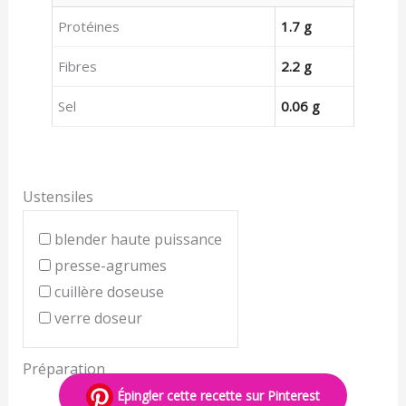
Protéines
1.7 g
Fibres
2.2 g
Sel
0.06 g
Ustensiles
blender haute puissance
presse-agrumes
cuillère doseuse
verre doseur
Préparation
Épingler cette recette sur Pinterest