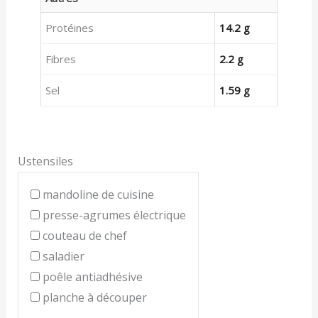
Protéines
14.2 g
Fibres
2.2 g
Sel
1.59 g
Ustensiles
mandoline de cuisine
presse-agrumes électrique
couteau de chef
saladier
poêle antiadhésive
planche à découper