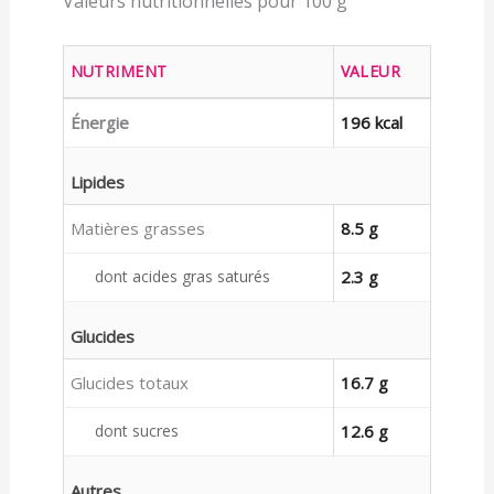
Valeurs nutritionnelles pour 100 g
NUTRIMENT
VALEUR
Énergie
196 kcal
Lipides
Matières grasses
8.5 g
dont acides gras saturés
2.3 g
Glucides
Glucides totaux
16.7 g
dont sucres
12.6 g
Autres