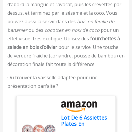
garder une cuisine
d’abord la mangue et l’avocat, puis les crevettes par-
compatibles au lave-
rangement, le presse-
multifonctionnels
organisée sans occuper
vaisselle. GARANTIE
agrume Ultra Compact
peuvent être utilisés
dessus, et terminez par le sésame et la coco. Vous
d’espace inutile
ÉTENDUE DE 2 ANS :
est très facile à ranger
comme bac à légumes
pouvez aussi la servir dans des
bols en feuille de
Profitez d’une garantie 2
pour conserver les
ans avec SAV en France
bananier
ou des
cocottes en noix de coco
pour un
aliments, les mettre au
pour une utilisation
réfrigérateur pour les
effet visuel très exotique. Utilisez des
fourchettes à
durable en toute
congeler ou au micro-
salade en bois d’olivier
pour le service. Une touche
sérénité.
ondes pour les
réchauffer, ou comme
de verdure fraîche (coriandre, pousse de bambou) en
boîte de rangement
décoration finale fait toute la différence.
pour ranger les
couteaux, libérer de
Où trouver la vaisselle adaptée pour une
l'espace sur le plan de
présentation parfaite ?
travail et garder votre
cuisine bien organisée.
Lavable au Lave-Vaisselle
- Il suffit d'appuyer sur le
couvercle pour hacher les
Lot De 6 Assiettes
légumes et les fruits en 3
Plates En
secondes. Le poussoir
Céramique,23cm
de sécurité garantit que