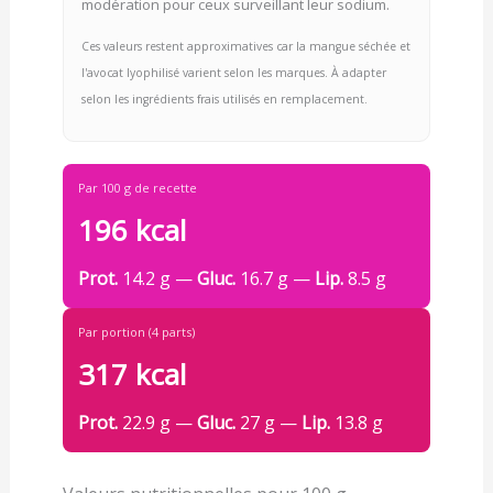
modération pour ceux surveillant leur sodium.
Ces valeurs restent approximatives car la mangue séchée et
l'avocat lyophilisé varient selon les marques. À adapter
selon les ingrédients frais utilisés en remplacement.
Par 100 g de recette
196 kcal
Prot.
14.2 g —
Gluc.
16.7 g —
Lip.
8.5 g
Par portion (4 parts)
317 kcal
Prot.
22.9 g —
Gluc.
27 g —
Lip.
13.8 g