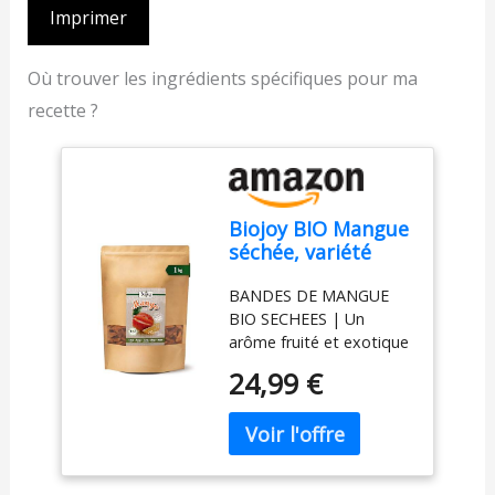
Imprimer
Où trouver les ingrédients spécifiques pour ma
recette ?
Biojoy BIO Mangue
séchée, variété
Brooks, naturelle,
BANDES DE MANGUE
1 kg
BIO SECHEES | Un
arôme fruité et exotique
de mangue mûre issue
24,99 €
des régions écologiques
à 100% contrôléеs. Une
véritable qualité BIO,
sans sucre ajouté et
sont séchés sans