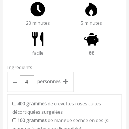
20 minutes
5 minutes
facile
€€
Ingrédients
–
+
personnes
400
grammes
de crevettes roses cuites
décortiquées surgelées
100
grammes
de mangue séchée en dés (si
mangue fraîche non disponible)